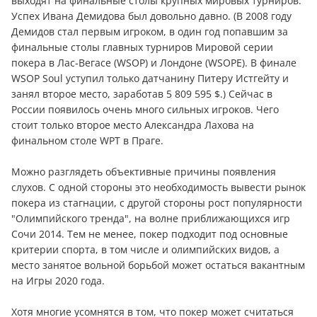
выходят на финальные столы крупных мировых турниров.
Успех Ивана Демидова был довольно давно. (В 2008 году
Демидов стал первым игроком, в один год попавшим за
финальные столы главных турниров Мировой серии
покера в Лас-Вегасе (WSOP) и Лондоне (WSOPE). В финале
WSOP Soul уступил только датчанину Питеру Истгейту и
занял второе место, заработав 5 809 595 $.) Сейчас в
России появилось очень много сильных игроков. Чего
стоит только второе место Александра Лахова на
финальном столе WPT в Праге.
Можно разглядеть объективные причины появления
слухов. С одной стороны это необходимость вывeсти рынок
покера из стагнации, с другой стороны рост популярности
"Олимпийского тренда", на волне приближающихся игр
Сочи 2014. Тем не менее, покер подходит под основные
критерии спорта, в том числе и олимпийских видов, а
место занятое вольной борьбой может остаться вакантным
на Игры 2020 года.
Хотя многие усомнятся в том, что покер может считаться