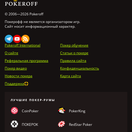
© 2006—2026 Pokeroff
Покерофф не является организатором игр.
Сайт носит информационный характер.
Pokeroff International
Покер обучение
О сайте
Статьи о покере
Реферальная программа
Правила сайта
Покер видео
Конфиденциальность
Новости покера
Карта сайта
Поддержка
ЛУЧШИЕ ПОКЕР-РУМЫ
CoinPoker
PokerKing
ПОКЕРОК
RedStar Poker