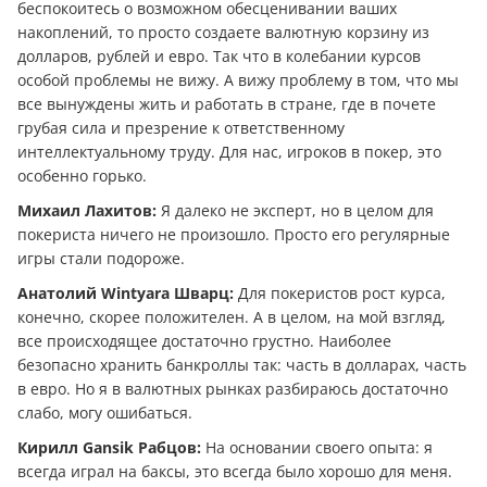
беспокоитесь о возможном обесценивании ваших
накоплений, то просто создаете валютную корзину из
долларов, рублей и евро. Так что в колебании курсов
особой проблемы не вижу. А вижу проблему в том, что мы
все вынуждены жить и работать в стране, где в почете
грубая сила и презрение к ответственному
интеллектуальному труду. Для нас, игроков в покер, это
особенно горько.
Михаил Лахитов:
Я далеко не эксперт, но в целом для
покериста ничего не произошло. Просто его регулярные
игры стали подороже.
Анатолий Wintyara Шварц:
Для покеристов рост курса,
конечно, скорее положителен. А в целом, на мой взгляд,
все происходящее достаточно грустно. Наиболее
безопасно хранить банкроллы так: часть в долларах, часть
в евро. Но я в валютных рынках разбираюсь достаточно
слабо, могу ошибаться.
Кирилл Gansik Рабцов:
На основании своего опыта: я
всегда играл на баксы, это всегда было хорошо для меня.