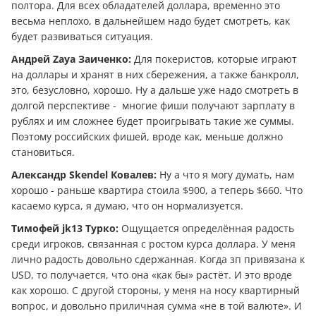
полтора. Для всех обладателей доллара, временно это
весьма неплохо, в дальнейшем надо будет смотреть, как
будет развиваться ситуация.
Андрей Zaya Заиченко:
Для покеристов, которые играют
на доллары и хранят в них сбережения, а также банкролл,
это, безусловно, хорошо. Ну а дальше уже надо смотреть в
долгой перспективе - многие фиши получают зарплату в
рублях и им сложнее будет проигрывать такие же суммы.
Поэтому российских фишей, вроде как, меньше должно
становиться.
Александр Skendel Ковалев:
Ну а что я могу думать, нам
хорошо - раньше квартира стоила $900, а теперь $660. Что
касаемо курса, я думаю, что он нормализуется.
Тимофей jk13 Турко:
Ощущается определённая радость
среди игроков, связанная с ростом курса доллара. У меня
лично радость довольно сдержанная. Когда зп привязана к
USD, то получается, что она «как бы» растёт. И это вроде
как хорошо. С другой стороны, у меня на носу квартирный
вопрос, и довольно приличная сумма «не в той валюте». И