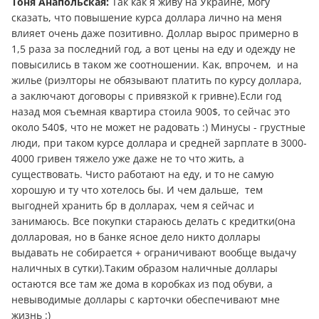
Тоня Анапольская:
Так как я живу на Украине, могу
сказать, что повышение курса доллара лично на меня
влияет очень даже позитивно. Доллар вырос примерно в
1,5 раза за последний год, а вот цены на еду и одежду не
повысились в таком же соотношении. Как, впрочем, и на
жилье (риэлторы не обязывают платить по курсу доллара,
а заключают договоры с привязкой к гривне).Если год
назад моя съемная квартира стоила 900$, то сейчас это
около 540$, что не может не радовать :) Минусы - грустные
люди, при таком курсе доллара и средней зарплате в 3000-
4000 гривен тяжело уже даже не то что жить, а
существовать. Чисто работают на еду, и то не самую
хорошую и ту что хотелось бы. И чем дальше, тем
выгодней хранить бр в долларах, чем я сейчас и
занимаюсь. Все покупки стараюсь делать с кредитки(она
долларовая, но в банке ясное дело никто доллары
выдавать не собирается + ограничивают вообще выдачу
наличных в сутки).Таким образом наличные доллары
остаются все там же дома в коробках из под обуви, а
невыводимые доллары с карточки обеспечивают мне
жизнь :)