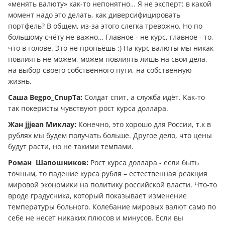
«менять валюту» как-то непонятно… Я не эксперт: в какой
момент надо это делать, как диверсифицировать
портфель? В общем, из-за этого слегка тревожно. Но по
большому счёту не важно… Главное - не курс, главное - то,
что в голове. Это не пропьёшь :) На курс валюты мы никак
повлиять не можем, можем повлиять лишь на свои дела,
на выбор своего собственного пути, на собственную
жизнь.
Саша Begpo_CnupTa:
Солдат спит, а служба идёт. Как-то
так покеристы чувствуют рост курса доллара.
Жан jjjean Миклау:
Конечно, это хорошо для России, т.к в
рублях мы будем получать больше. Другое дело, что цены
будут расти, но не такими темпами.
Роман Шапошников:
Рост курса доллара - если быть
точным, то падение курса рубля – естественная реакция
мировой экономики на политику российской власти. Что-то
вроде градусника, который показывает изменение
температуры больного. Колебание мировых валют само по
себе не несет никаких плюсов и минусов. Если вы