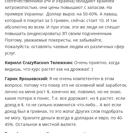
соотечественники (РФ и Украина) обладают крайней
хитрожопостью, они цены повышают с запасом. На
примере Украины: Доллар вырос на 50-60%. А лаваш,
который я покупал за 5 гривен, сейчас стоит 10. И так
абсолютно во всем. И при этом, эти же люди не спешат
повышать (индексировать) ЗП своим подчиненным.
Поэтому, уважаемые покеристы, не забывайте,
пожалуйста, оставлять чаевые людям из различных сфер
услуг.
Кирилл CrazyRacoon Тележкин:
Очень приятно, когда
видишь, что курс растет как на дрожжах! :)
Гарик Ярошевский:
Я не очень компетентен в этом
вопросе, потому что покер это не основной мой заработок,
лично на меня рост $, конечно же, повлиял, но не знаю,
какие потери я понес. Т.е. все дорожает, но $ растет, если
доход в $, то не сильно изменится что-либо... А вот если
доход был в гривнах, то это жопа! Других слов подобрать
не могу. Храните дeньги всегда в долларах и евро, по 40-
45%. Остальное в местной валюте.