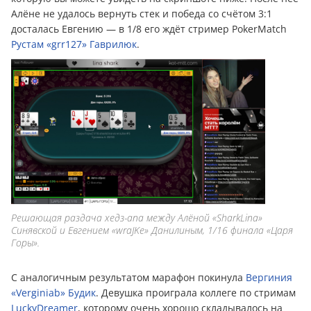
Алёне не удалось вернуть стек и победа со счётом 3:1
досталась Евгению — в 1/8 его ждёт стример PokerMatch
Рустам «grr127» Гаврилюк
.
Решающая раздача хедз-апа между Алёной «SharkLina»
Синявской и Евгением «wraJKe» Данилиным, 1/16 финала «Царя
Горы».
С аналогичным результатом марафон покинула
Вергиния
«Verginiab» Будик
. Девушка проиграла коллеге по стримам
LuckyDreamer
, которому очень хорошо складывалось на