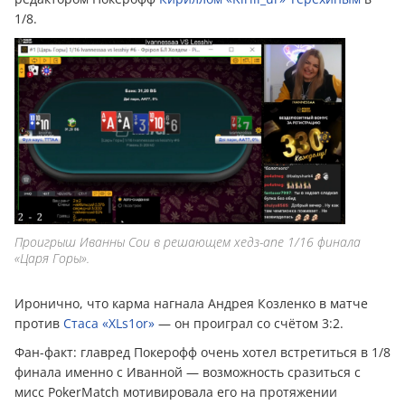
1/8.
Проигрыш Иванны Сои в решающем хедз-апе 1/16 финала
«Царя Горы».
Иронично, что карма нагнала Андрея Козленко в матче
против
Стаса «XLs1or»
— он проиграл со счётом 3:2.
Фан-факт: главред Покерофф очень хотел встретиться в 1/8
финала именно с Иванной — возможность сразиться с
мисс PokerMatch мотивировала его на протяжении