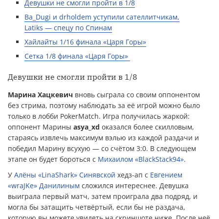
Девушки не смогли пройти в 1/8
Ba_Dugi и drholdem уступили сателлитчикам,
Latiks — спецу по Спинам
Хайлайты 1/16 финала «Царя Горы»
Сетка 1/8 финала «Царя Горы»
Девушки не смогли пройти в 1/8
Марина Хацкевич
вновь сыграла со своим оппонентом
без стрима, поэтому наблюдать за её игрой можно было
только в лобби PokerMatch. Игра получилась жаркой:
оппонент Марины
asya_xd
оказался более скилловым,
стараясь извлечь максимум вэлью из каждой раздачи и
победил Марину всухую — со счётом 3:0. В следующем
этапе он будет бороться с
Михаилом «BlackStack94»
.
У
Алёны «LinaShark» Синявской
хедз-ап с
Евгением
«wraJKe» Данилиным
сложился интереснее. Девушка
выиграла первый матч, затем проиграла два подряд, и
могла бы затащить четвёртый, если бы не раздача,
которую вы можете увидеть на скриншоте ниже. После неё