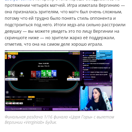
протяжении четырёх матчей. Игра измотала Вергинию —
она призналась зрителям, что матч был очень сложным,
потому что ей трудно было понять стиль оппонента и
подстроиться под него. Итоги хедз-апа сильно расстроили
девушку — вы можете увидеть это по лицу Вергинии на
скриншоте ниже — но зрители жарко её поддержали,
отметив, что она на самом деле хорошо играла.
Финальная раздача 1/16 финала «Царя Горы» с вылетом
Вергинии «Verginiab» Будик.