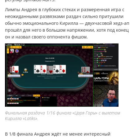
Лимпы Андрея в глубоких стеках и размеренная игра с
неожиданными развязками раздач сильно притушили
обычно эмоционального Кирилла — двухчасовой хедз-ап
прошёл для него в большом напряжении, хотя под конец
он и назвал своего оппонента фишом.
Финальная раздача 1/16 финала «Царя Горы» с вылетом
Кирилла «Latiks».
В 1/8 финала Андрея ждёт не менее интересный