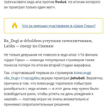
трёхчасового хедз-апа против
frodu4
, по итогам которого
он проиграл только один матч.
Что за девушки участвовали в «Царе Горы»?
Ba_Dugi и drholdem уступили сателлитчикам,
Latiks — спецу по Спинам
Не только девушкам не повезло в хедз-апах 1/16 финала
«Царя Горы» — команда популярных стримеров также
понесла потери по итогам второй стадии марафона.
Так, стартовавший первым из стримеров
Александр
«Ba_Dugi» Стародубец
всухую проиграл
jiehubeli
. Вероятно,
причина в том, что Александр торопился побыстрее
разобраться с хедз-апами — в этот день ему нужно было
освободиться рано, чтобы успеть на день рождения к
«малой» — поэтому играл не очень внимательно и
принимал скоропалительные решения.