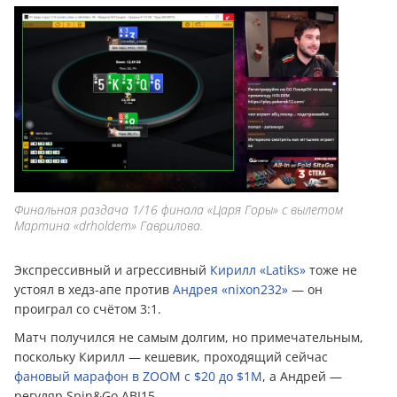
Финальная раздача 1/16 финала «Царя Горы» с вылетом
Мартина «drholdem» Гаврилова.
Экспрессивный и агрессивный
Кирилл «Latiks»
тоже не
устоял в хедз-апе против
Андрея «nixon232»
— он
проиграл со счётом 3:1.
Матч получился не самым долгим, но примечательным,
поскольку Кирилл — кешевик, проходящий сейчас
фановый марафон в ZOOM с $20 до $1M
, а Андрей —
регуляр Spin&Go ABI15.