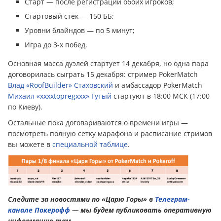
Старт — после регистрации обоих игроков;
Стартовый стек — 150 ББ;
Уровни блайндов — по 5 минут;
Игра до 3-х побед.
Основная масса дуэлей стартует 14 декабря, но одна пара
договорилась сыграть 15 декабря: стример PokerMatch
Влад «RoofBuilder» Стаховский
и амбассадор PokerMatch
Михаил «xxxxtopregxxx» Гутый
стартуют в 18:00 МСК (17:00
по Киеву).
Остальные пока договариваются о времени игры —
посмотреть полную сетку марафона и расписание стримов
вы можете в
специальной таблице
.
Следите за новостями по «Царю Горы» в
Телеграм-
канале Покерофф
— мы будем публиковать оперативную
информацию там.