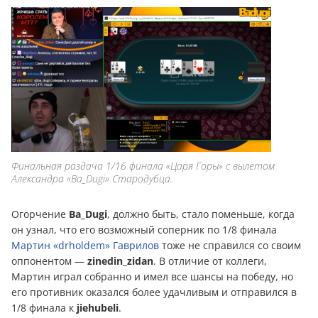
Финальная раздача 1/16 финала «Царя Горы» с вылетом
Александра «Ba_Dugi» Стародубца.
Огорчение
Ba_Dugi
, должно быть, стало поменьше, когда
он узнал, что его возможный соперник по 1/8 финала
Мартин «drholdem» Гаврилов
тоже не справился со своим
оппонентом —
zinedin_zidan
. В отличие от коллеги,
Мартин играл собранно и имел все шансы на победу, но
его противник оказался более удачливым и отправился в
1/8 финала к
jiehubeli
.