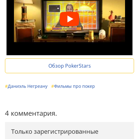
Обзор PokerStars
#
Даниэль Негреану
#
Фильмы про покер
4 комментария.
Только зарегистрированные