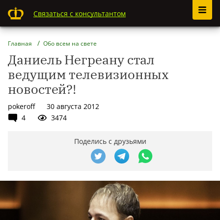
Связаться с консультантом
Главная
Обо всем на свете
Даниель Негреану стал
ведущим телевизионных
новостей?!
pokeroff
30 августа 2012
4
3474
Поделись с друзьями