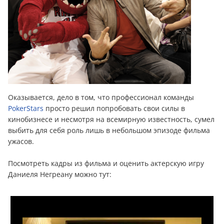
Оказывается, дело в том, что профессионал команды
PokerStars
просто решил попробовать свои силы в
кинобизнесе и несмотря на всемирную известность, сумел
выбить для себя роль лишь в небольшом эпизоде фильма
ужасов.
Посмотреть кадры из фильма и оценить актерскую игру
Даниеля Негреану можно тут: