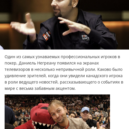
Один из самых узнаваемых профессиональных игроков в
покер, Даниель Негреану появился на экранах
телевизоров в несколько непривычной роли. Каково было
удивление зрителей, когда они увидели канадского игрока
в роли ведущего новостей, рассказывающего о событиях в
мире с весьма забавным акцентом.