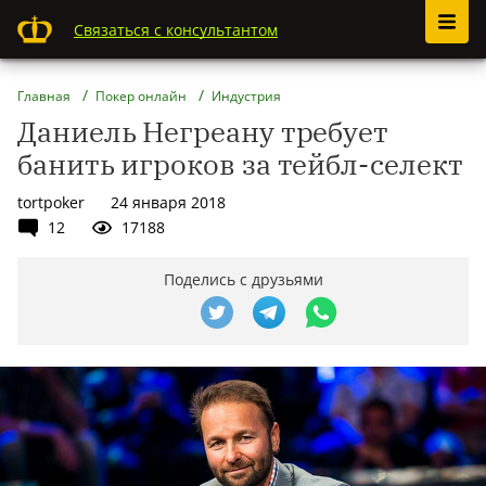
Связаться с консультантом
Главная
Покер онлайн
Индустрия
Даниель Негреану требует
банить игроков за тейбл-селект
tortpoker
24 января 2018
12
17188
Поделись с друзьями