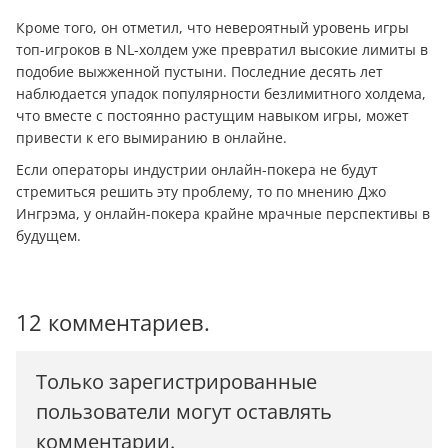
Кроме того, он отметил, что невероятный уровень игры
топ-игроков в NL-холдем уже превратил высокие лимиты в
подобие выжженной пустыни. Последние десять лет
наблюдается упадок популярности безлимитного холдема,
что вместе с постоянно растущим навыком игры, может
привести к его вымиранию в онлайне.
Если операторы индустрии онлайн-покера не будут
стремиться решить эту проблему, то по мнению Джо
Ингрэма, у онлайн-покера крайне мрачные перспективы в
будущем.
12 комментариев.
Только зарегистрированные
пользователи могут оставлять
комментарии.