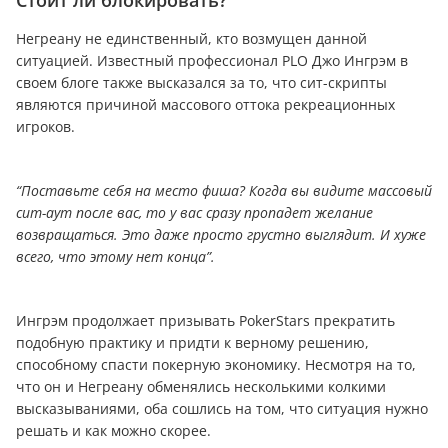
Стоит ли блокировать?
Негреану не единственный, кто возмущен данной
ситуацией. Известный профессионал PLO Джо Ингрэм в
своем блоге также высказался за то, что сит-скрипты
являются причиной массового оттока рекреационных
игроков.
“Поставьте себя на место фиша? Когда вы видите массовый
сит-аут после вас, то у вас сразу пропадет желание
возвращаться. Это даже просто грустно выглядит. И хуже
всего, что этому нет конца”.
Ингрэм продолжает призывать PokerStars прекратить
подобную практику и придти к верному решению,
способному спасти покерную экономику. Несмотря на то,
что он и Негреану обменялись несколькими колкими
высказываниями, оба сошлись на том, что ситуация нужно
решать и как можно скорее.