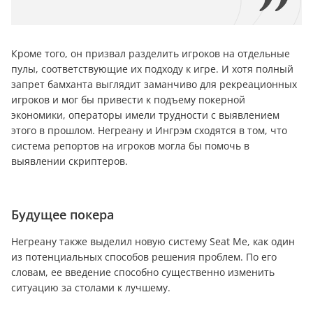
Кроме того, он призвал разделить игроков на отдельные
пулы, соответствующие их подходу к игре. И хотя полный
запрет бамханта выглядит заманчиво для рекреационных
игроков и мог бы привести к подъему покерной
экономики, операторы имели трудности с выявлением
этого в прошлом. Негреану и Ингрэм сходятся в том, что
система репортов на игроков могла бы помочь в
выявлении скриптеров.
Будущее покера
Негреану также выделил новую систему Seat Me, как один
из потенциальных способов решения проблем. По его
словам, ее введение способно существенно изменить
ситуацию за столами к лучшему.