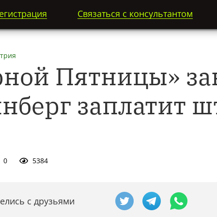
егистрация
Связаться с консультантом
трия
рной Пятницы» за
нберг заплатит ш
0
5384
елись с друзьями