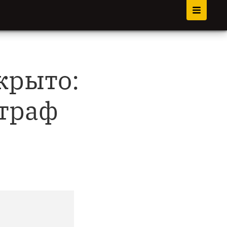
крыто:
траф