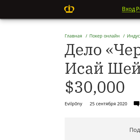
Вход
Р
Главная
Покер онлайн
Индус
Дело «Че
Исай Шей
$30,000
Evilp0ny
25 сентября 2020
Под