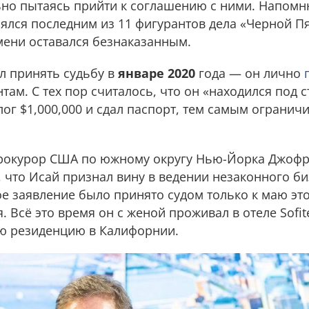
ьно пытаясь прийти к соглашению с ними. Напомн
ялся последним из 11 фигурантов дела «Черной П
мени оставался безнаказанным.
л принять судьбу в
январе 2020
года — он лично
ам. С тех пор считалось, что он «находился под с
ог $1,000,000 и сдал паспорт, тем самым ограничи
рокурор США по южному округу Нью-Йорка Джоф
, что Исай признал вину в ведении незаконного би
е заявление было принято судом только к маю это
 Всё это время он с женой проживал в отеле Sofite
ую резиденцию в Калифорнии.