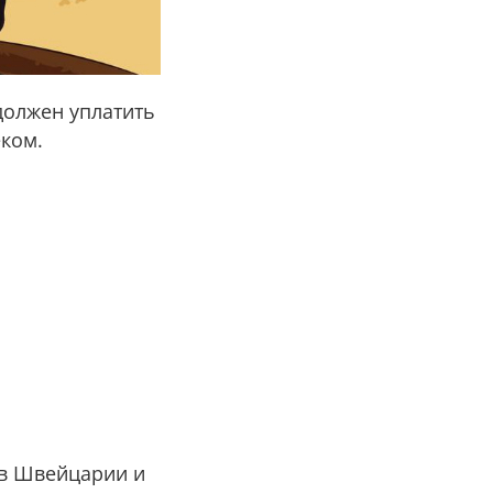
должен уплатить
еком.
 в Швейцарии и