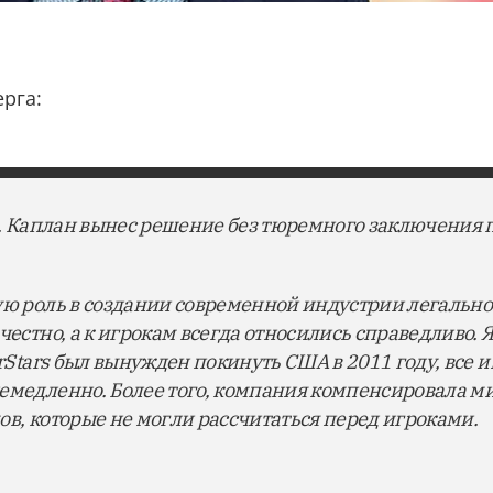
рга:
 А. Каплан вынес решение без тюремного заключения 
ую роль в создании современной индустрии легально
честно, а к игрокам всегда относились справедливо. 
erStars был вынужден покинуть США в 2011 году, все 
немедленно. Более того, компания компенсировала 
ов, которые не могли рассчитаться перед игроками.