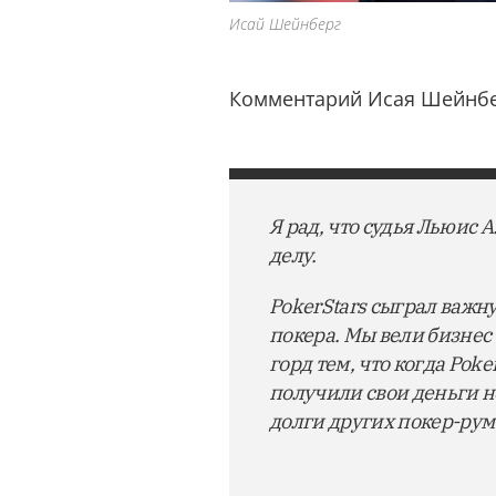
Исай Шейнберг
Комментарий Исая Шейнбе
Я рад, что судья Льюис
делу.
PokerStars сыграл важн
покера. Мы вели бизнес 
горд тем, что когда Pok
получили свои деньги 
долги других покер-рум