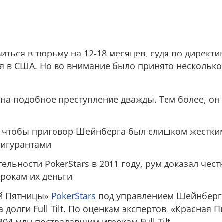
ться в тюрьму на 12-18 месяцев, судя по директи
я в США. Но во внимание было принято нескольк
на подобное преступление дважды. Тем более, он
, чтобы приговор Шейнберга был слишком жестки
фигурантами
ельности PokerStars в 2011 году, рум доказал чест
грокам их деньги
й Пятницы»
PokerStars
под управлением Шейнберга
 долги Full Tilt. По оценкам экспертов, «Красная П
04 млн пострадавшим игрокам Full Tilt