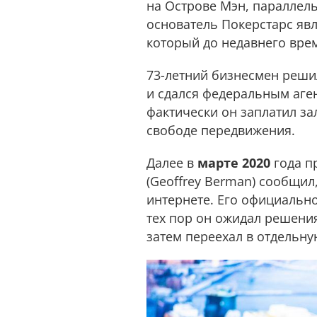
на Острове Мэн, параллел
основатель Покерстарс явл
который до недавнего вре
73-летний бизнесмен реши
и сдался федеральным агент
фактически он заплатил зал
свободе передвижения.
Далее в
марте 2020
года п
(Geoffrey Berman) сообщил
интернете. Его официально
тех пор он ожидал решения.
затем переехал в отдельн