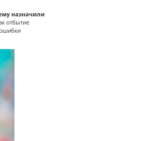
ему назначили
ак отбытие
 ошибки