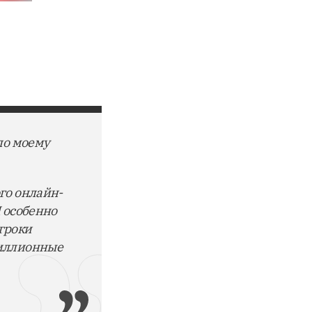
по моему
го онлайн-
Я особенно
игроки
миллионные