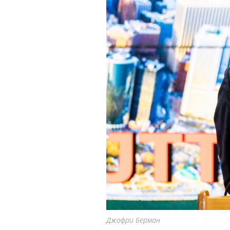
Джофри Берман