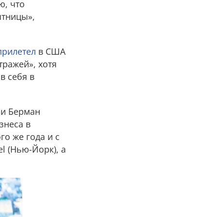
ю, что
ятницы»,
прилетел
в США
тражей», хотя
в себя в
ри Берман
знеса в
го же года и с
l (Нью-Йорк), а