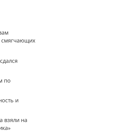
вам
о смягчающих
 сдался
м по
ность и
 взяли на
ика»