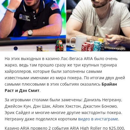
На этих выходных в казино Лас-Вегаса ARIA было очень
жарко, ведь там прошло сразу же три крупных турнира
хайроллеров, которые были заполнены самыми
известными именами из мира покера. По итогам двух дней
самыми плюсовыми в этих событиях оказались
Брайан
Раст и Дэн Смит
.
За игровыми столами были замечены: Даниэль Негреану,
Джейсон Кун, Дэн Шак, Айзек Хэкстон, Джастин Бономо,
Эрик Сайдел и многие-многие другие мастодонты покера.
Негреану даже поделился коротким
видео в инстаграме
.
Казино ARIA провело 2 события ARIA High Roller по $25,000,