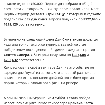
а также одно по $50,000. Первые два собрали в общей
сложности 75 входов (39 + 36), где оплачивалось по 6 мест.
Первый турнир достался
Кэри Катцу
, с которым в хедз-апе
поделил как раз
Дэн Смит
. Игроки получили по
$322,640
и
$295,120
соответственно.
Буквально на следующий день
Дэн Смит
вновь дошёл до
хедз-апа точно такого же турнира, где всё же стал
победителем после денежной сделки в хедз-апе против
Скотта Сивера
. Оба игрока получили по
$337,608
и
$232,632
соответственно.
Как рассказал в своём твиттере Дэн, на это событие он
зарядил две "пули" из-за того, что в первый раз нелепо
вылетел из игры, поставив двойной пот в блеф против
парня, который словил роял-флэш на ривере.
А самым главным украшением субботы стала победа
известного американского хайроллера
Брайана Раста
,