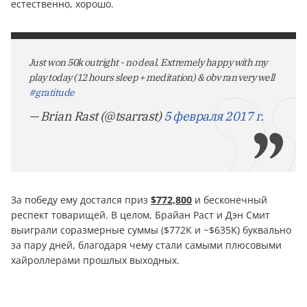
естественно, хорошо.
Just won 50k outright - no deal. Extremely happy with my
play today (12 hours sleep + meditation) & obv ran very well
#gratitude
— Brian Rast (@tsarrast)
5 февраля 2017 г.
За победу ему достался приз
$772,800
и бесконечный
респект товарищей. В целом, Брайан Раст и Дэн Смит
выиграли соразмерные суммы ($772K и ~$635K) буквально
за пару дней, благодаря чему стали самыми плюсовыми
хайроллерами прошлых выходных.