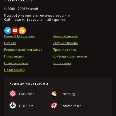
© 2006—2026 Pokeroff
Покерофф не является организатором игр.
Сайт носит информационный характер.
Pokeroff International
Покер обучение
О сайте
Статьи о покере
Реферальная программа
Правила сайта
Покер видео
Конфиденциальность
Новости покера
Карта сайта
Поддержка
ЛУЧШИЕ ПОКЕР-РУМЫ
CoinPoker
PokerKing
ПОКЕРОК
RedStar Poker