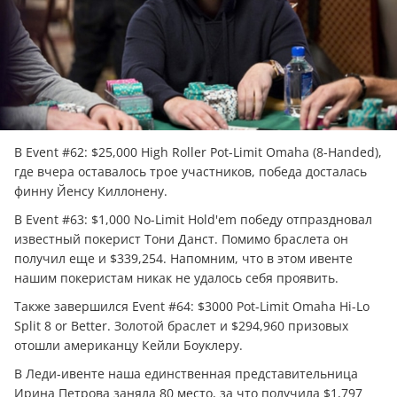
В Event #62: $25,000 High Roller Pot-Limit Omaha (8-Handed),
где вчера оставалось трое участников, победа досталась
финну Йенсу Киллонену.
В Event #63: $1,000 No-Limit Hold'em победу отпраздновал
известный покерист Тони Данст. Помимо браслета он
получил еще и $339,254. Напомним, что в этом ивенте
нашим покеристам никак не удалось себя проявить.
Также завершился Event #64: $3000 Pot-Limit Omaha Hi-Lo
Split 8 or Better. Золотой браслет и $294,960 призовых
отошли американцу Кейли Боуклеру.
В Леди-ивенте наша единственная представительница
Ирина Петрова заняла 80 место, за что получила $1,797