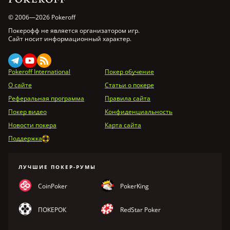
© 2006—2026 Pokeroff
Покерофф не является организатором игр.
Сайт носит информационный характер.
Pokeroff International
Покер обучение
О сайте
Статьи о покере
Реферальная программа
Правила сайта
Покер видео
Конфиденциальность
Новости покера
Карта сайта
Поддержка
ЛУЧШИЕ ПОКЕР-РУМЫ
CoinPoker
PokerKing
ПОКЕРОК
RedStar Poker