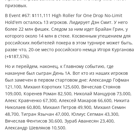
призовых.
В Event #67: $111,111 High Roller for One Drop No-Limit
Hold'em осталось 13 игроков. Лидирует Дэн Смит. У него
более 22 млн фишек. Следом за ним идет Брайан Грин, у
которого около 14 млн в стеке. Косвенным утешением для
российских любителей покера в этом турнире может быть,
разве что, 20-ое место российского немца Игоря Курганова
(+$187,576).
Но и перейдем, наконец, к Главному событию, где
накануне был сыгран День 1А. Вот кто из наших игроков
был замечен в первом стартовом дне: Александр Гофман
121,100, Михаил Коротких 125,600, Вячеслав Стоянов
109,000, Коренев Роман 82,500, Николай Манцуров 73,000,
Алекс Кравченко 67,300, Алексей Макаров 66,600, Никита
Николаев 60,800, Михаил Петров 49,900, Михаил Семин
48,700, Тигран Язычан 47,000, Юлиус Сепман 43,300,
Вячеслав Фентисов 30,600, Зураб Аванесян 23,400,
Александр Шевляков 10,500.