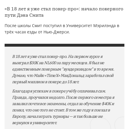
«В 18 лет я уже стал покер-про»: начало покерного
пути Дэна Смита
После школы Смит поступил в Университет Мэрилэнда в
трёх часах езды от Нью-Джерси.
В 18 лет я уже стал покер-про. На первом курсе я
выиграл $30K на NL600 за пару месяцев. Я был не
единственным покерным "вундеркиндом" в то время.
Думаю, что Майк «TimeX» МакДональд заработал свой
первый миллион в покере до 18 лет.
Благодаря успехам в покере учёбу оплачивал сам.
Правда, проучился недолго. После первого семестра я
завалил почти все экзамены, отдал за обучение $40K и
понял, что оно того не стоит. В том же году я поехал в
Европу, начал играть турниры — и так больше не
вернулся в университет.