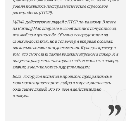
у меня появилось посттравматическое стрессовое
расстройство (ПТСР).
МДМА действуют на людей с ПТСР по-разному. В итоге
на Burning Man впервые в своей жизни я почувствовал,
что люблю и ценю себя. Обычно я сосредоточен на
своих недостатках, но в тот вечер я впервые осознал,
насколько велики мои достижения. Я увидел красоту в
том, что смог стать таким великим игроком в покер. И я
подумал: раз у меня так хорошо всё сложилось в покере,
значит, я могу помогать и другим людям.
Боль, которую я испытал в прошлом, превратилась в
мою мотивацию творить добро в мире и уменьшать
боль тысяч людей. Это то, чем я действительно
горжусь.