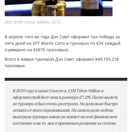
Dan Smith Aussie Millions 2012
В апреле того же года Дэн Смит оформил три победы за
пять дней на EPT Monte Carlo в турнирах по €5K каждый
(суммарно на €687K призовых).
Всего в живых турнирах Дэн Смит оформил $49,195,218
призовых.
В 2019 году я занял 3 место в £1M Triton Million и
оформил свой бест-кеш в размере £7,2М. После вылета
из турнира я был очень расстроен. Но довольно быстро
отошёл от этого переживания. На самом деле сейчас
выигрыш турнира никак не влияет на моё финансовое
состояние и на то, как я принимаю решения за столом.