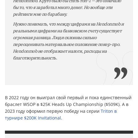
Hendonmob. Круто было бы стать топ-1 — это означало
бы то, что я заработал много денег. Но вообще эти
рейтинги мне по барабану.
Нужно понимать, что между цифрами на Hendonmob и
реальными цифрами на банковском счету существует
огромная разница. Люди склонны сильно
переоценивать материальное положение покер-про.
Hendonmob не отображает налоги, расходы на
благотворительность.
В 2022 году он выиграл свой первый и пока единственный
браслет WSOP в $25K Heads Up Championship ($509K). А в
2023 году оформил первую победу на серии
Triton в
турнире $200K Invitational
.