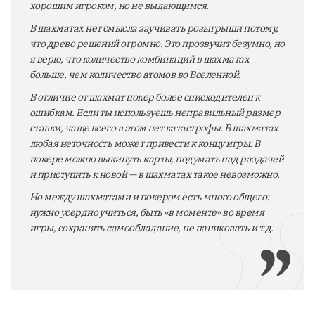
хорошим игроком, но не выдающимся.
В шахматах нет смысла заучивать розыгрыши потому,
что древо решений огромно. Это прозвучит безумно, но
я верю, что количество комбинаций в шахматах
больше, чем количество атомов во Вселенной.
В отличие от шахмат покер более снисходителен к
ошибкам. Если ты используешь неправильный размер
ставки, чаще всего в этом нет катастрофы. В шахматах
любая неточность может привести к концу игры. В
покере можно выкинуть карты, подумать над раздачей
и приступить к новой — в шахматах такое невозможно.
Но между шахматами и покером есть много общего:
нужно усердно учиться, быть «в моменте» во время
игры, сохранять самообладание, не паниковать и т.д.