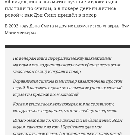
«Я видел, как в шахматах лучшие игроки едва
платили по счетам, а в покере деньги лились
рекой»: как Дэн Смит пришёл в покер
В 2003 году Дэна Смита и других шахматистов «накрыл бум
Манимейкера».
По вечерам или в перерывах между шахматными
матчами кто-то доставал колоду карт (чаще всего этим
человеком был я) и играли в покер.
В сравнении с шахматами покер казался очень простой
игрой. В шахматах даже не на высоких уровнях каждый
играет на пределе возможностей.
Когда я увидел всех этих покеристов по телевизору,
складывалось ощущение, что они вообще не парятся.
Важно было ещё то, что в шахматах не было денег. Я сам
видел, как игрок из топ-15 рейтинга едва мог
оплачивать свои счета. А в покере деньги лились рекой.