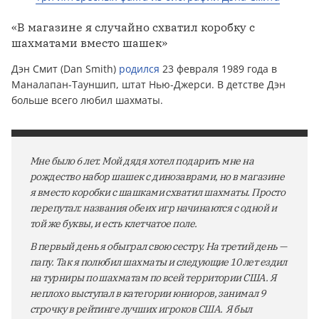
«В магазине я случайно схватил коробку с
шахматами вместо шашек»
Дэн Смит (Dan Smith)
родился
23 февраля 1989 года в
Маналапан-Тауншип, штат Нью-Джерси. В детстве Дэн
больше всего любил шахматы.
Мне было 6 лет. Мой дядя хотел подарить мне на
рождество набор шашек с динозаврами, но в магазине
я вместо коробки с шашками схватил шахматы. Просто
перепутал: названия обеих игр начинаются с одной и
той же буквы, и есть клетчатое поле.
В первый день я обыграл свою сестру. На третий день —
папу. Так я полюбил шахматы и следующие 10 лет ездил
на турниры по шахматам по всей территории США. Я
неплохо выступал в категории юниоров, занимал 9
строчку в рейтинге лучших игроков США. Я был