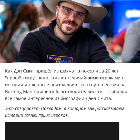
Как Дэн Смит пришёл из шахмат в покер и за 20 лет
"прошёл игру", кого считает величайшими игроками в
истории и как после психоделического путешествия на
Burning Man пришёл к благотворительности — собрали
всё самое интересное из биографии Дэна Смита.
Это спецпроект Покердом, в котором мы рассказываем
истории самых ярких игроков.