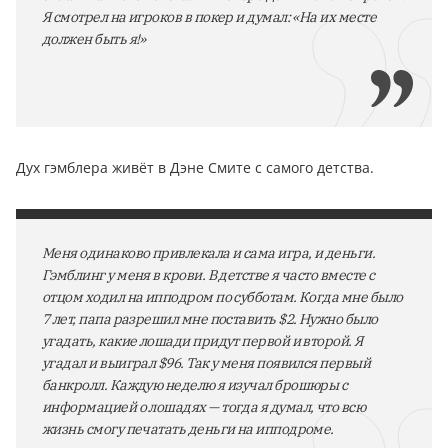
Я смотрел на игроков в покер и думал: «На их месте
должен быть я!»
Дух гэмблера живёт в Дэне Смите с самого детства.
Меня одинаково привлекала и сама игра, и деньги.
Гэмблинг у меня в крови. В детстве я часто вместе с
отцом ходил на ипподром по субботам. Когда мне было
7 лет, папа разрешил мне поставить $2. Нужно было
угадать, какие лошади придут первой и второй. Я
угадал и выиграл $96. Так у меня появился первый
банкролл. Каждую неделю я изучал брошюры с
информацией о лошадях — тогда я думал, что всю
жизнь смогу печатать деньги на ипподроме.