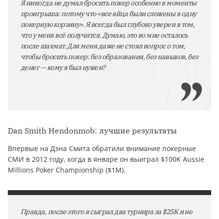
Я никогда не думал бросить покер особенно в моменты
проигрыша: потому что «все яйца были сложены в одну
покерную корзину». Я всегда был глубоко уверен в том,
что у меня всё получится. Думаю, это во мне осталось
после шахмат. Для меня даже не стоял вопрос о том,
чтобы бросить покер: без образования, без навыков, без
денег — кому я был нужен?
Dan Smith Hendonmob: лучшие результаты
Впервые на Дэна Смита обратили внимание покерные
СМИ в 2012 году, когда в январе он выиграл $100K Aussie
Millions Poker Championship ($1M).
Правда, после этого я сыграл два турнира за $25K и не