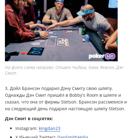
На фото слева направо: Стивен Чидвик, Алекс Фоксен, Дэн
Смит
3. Дойл Брансон подарил Дэну Смиту свою шляпу.
Однажды Дэн Смит пришёл в Bobby's Room в шляпе и
сказал, что она от фирмы Stetson. Брансон рассмеялся и
на следующий день подарил настоящую шляпу Stetson.
Дэн Смит в соцсетях:
Instagram:
kingdan23
X (бывший Twitter):
DanSmithHolla