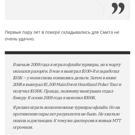
Первые пару лет в покере складывались для Смита не
очень удачно.
В начале 2008 года я играл офлайн турниры, но к марту
оказался разорён. В мае я выиграл $100+R и заработал
$35K — у меня снова появились деньги. Затем в июне
2008 я выиграл $1,500 Main Event Heartland Poker Tour и
получил $100K. Правда, половину выигрыша отдал
бэкеру. К осени 2008 года я накопил $300K.
Я решил играть всевозможные турниры офлайн. Но на
протяжении пары лет результатов не было. Не хватало
скилла и дистанции. К тому же дисперсия в живых МТТ
огромная.