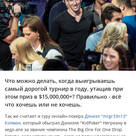
Что можно делать, когда выигрываешь
самый дорогой турнир в году, утащив при
этом приз в $15,000,000+? Правильно - всё
что хочешь или не хочешь.
Так же считает и гуру онлайн-покера
Дэниэл "mrgr33n13"
Колман
, который обыграл Даниэля "KidPoker" Негреану в
хедз-апе за звание чемпиона The Big One For One Drop.