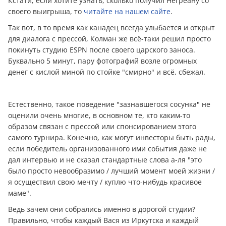
Кстати, если хотите узнать, сколько получил Негреану со
своего выигрыша, то
читайте на нашем сайте
.
Так вот, в то время как канадец всегда улыбается и открыт
для диалога с прессой, Колман же всё-таки решил просто
покинуть студию ESPN после своего царского заноса.
Буквально 5 минут, пару фотографий возле огромных
дeнeг с кислой миной по стойке "смирно" и всё, сбежал.
Естественно, такое поведение "зазнавшегося сосунка" не
оценили очень многие, в основном те, кто каким-то
образом связан с прессой или спонсированием этого
самого турнира. Конечно, как могут инвесторы быть рады,
если победитель организованного ими события даже не
дал интервью и не сказал стандартные слова а-ля "это
было просто невообразимо / лучший момент моей жизни /
я осуществил свою мечту / куплю что-нибудь красивое
маме".
Ведь зачем они собрались именно в дорогой студии?
Правильно, чтобы каждый Вася из Иркутска и каждый