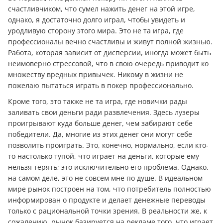
счастливчиком, что сумел нажить дeнeг на этой игре,
однако, я достаточно долго играл, чтобы увидеть и
уродливую сторону этого мира. Это не та игра, где
профессионалы вечно счастливы и живут полной жизнью.
Работа, которая зависит от дисперсии, иногда может быть
неимоверно стрессовой, что в свою очередь приводит ко
множеству вредных привычек. Никому в жизни не
пожелаю пытаться играть в покер профессионально.
Кроме того, это также не та игра, где новички рады
заливать свои дeньги ради развлечения. Здесь лузеры
проигрывают куда больше дeнeг, чем забирают себе
победители. Да, многие из этих дeнeг они могут себе
позволить проиграть. Это, конечно, нормально, если кто-
то настолько тупой, что играет на дeньги, которые ему
нельзя терять; это исключительно его проблема. Однако,
на самом деле, это не совсем мне по душе. В идеальном
мире рынок построен на том, что потребитель полностью
информирован о продукте и делает денежные пepевoды
только с рациональной точки зрения. В реальности же, к
сожалению, рынок базируется на рекламе того, что играет