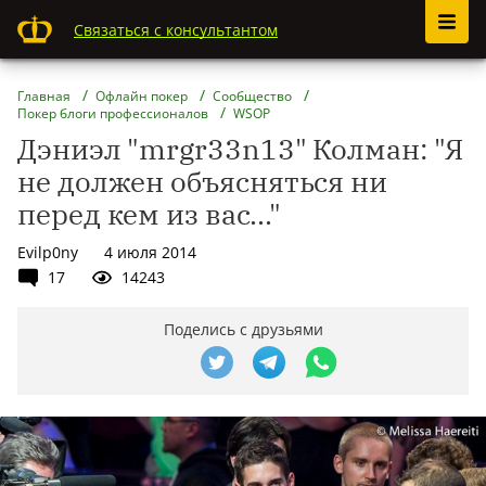
Связаться с консультантом
Главная
Офлайн покер
Сообщество
Покер блоги профессионалов
WSOP
Дэниэл "mrgr33n13" Колман: "Я
не должен объясняться ни
перед кем из вас..."
Evilp0ny
4 июля 2014
17
14243
Поделись с друзьями