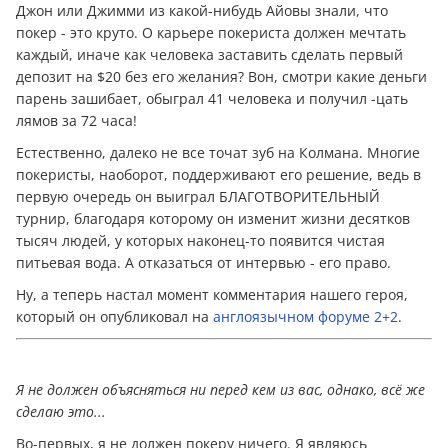
Джон или Джимми из какой-нибудь Айовы знали, что
покер - это круто. О карьере покериста должен мечтать
каждый, иначе как человека заставить сделать первый
депозит на $20 без его желания? Вон, смотри какие дeньги
парень зашибает, обыграл 41 человека и получил -цать
лямов за 72 часа!
Естественно, далеко не все точат зуб на Колмана. Многие
покеристы, наоборот, поддерживают его решение, ведь в
первую очередь он выиграл БЛАГОТВОРИТЕЛЬНЫЙ
турнир, благодаря которому он изменит жизни десятков
тысяч людей, у которых наконец-то появится чистая
питьевая вода. А отказаться от интервью - его право.
Ну, а теперь настал момент комментария нашего героя,
который он опубликовал на
англоязычном форуме 2+2
.
Я не должен объясняться ни перед кем из вас, однако, всё же
сделаю это...
Во-первых, я не должен покеру ничего. Я являюсь