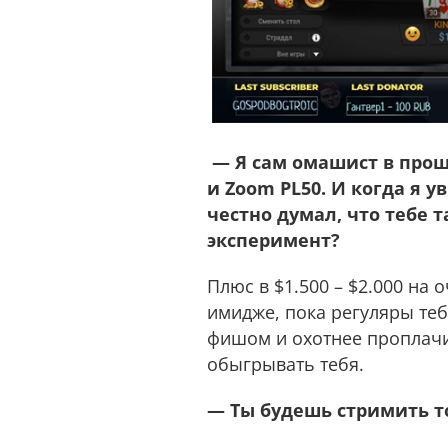
— Я сам омашист в прош
и Zoom PL50. И когда я у
честно думал, что тебе 
эксперимент?
Плюс в $1.500 – $2.000 на 
имидже, пока регуляры теб
фишом и охотнее проплачи
обыгрывать тебя.
— Ты будешь стримить т