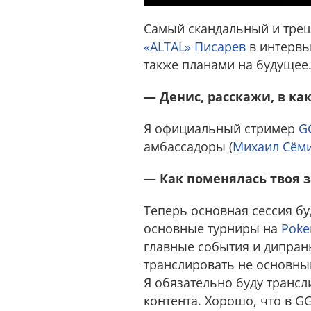
Самый скандальный и тре
«ALTAL» Писарев
в интервь
также планами на будущее. 
— Денис, расскажи, в ка
Я официальный стример
G
амбассадоры (
Михаил Сём
— Как поменялась твоя з
Теперь основная сессия бу
основные турниры на
Poke
главные события и дипран
транслировать не основным
Я обязательно буду трансл
контента. Хорошо, что в 