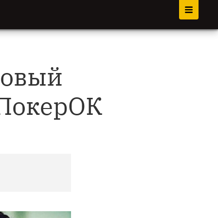
новый
ПокерОК