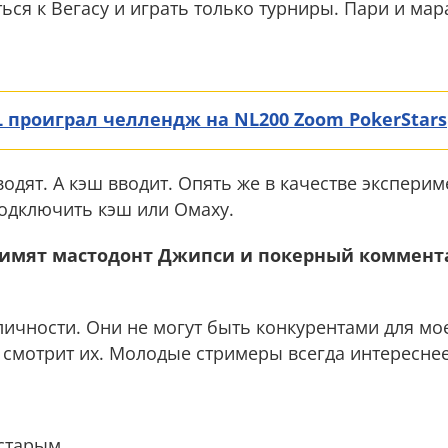
ься к Вегасу и играть только турниры. Пари и ма
L проиграл челлендж на NL200 Zoom PokerStars
водят. А кэш вводит. Опять же в качестве эксперим
одключить кэш или Омаху.
имят мастодонт Джипси и покерный коммента
личности. Они не могут быть конкурентами для мо
 смотрит их. Молодые стримеры всегда интереснее
 старым.