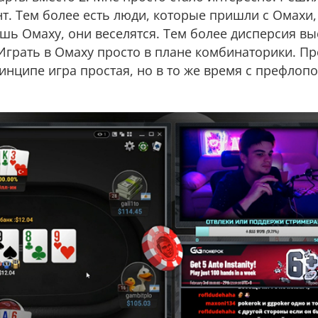
т. Тем более есть люди, которые пришли с Омахи,
шь Омаху, они веселятся. Тем более дисперсия в
 Играть в Омаху просто в плане комбинаторики. П
инципе игра простая, но в то же время с префлоп