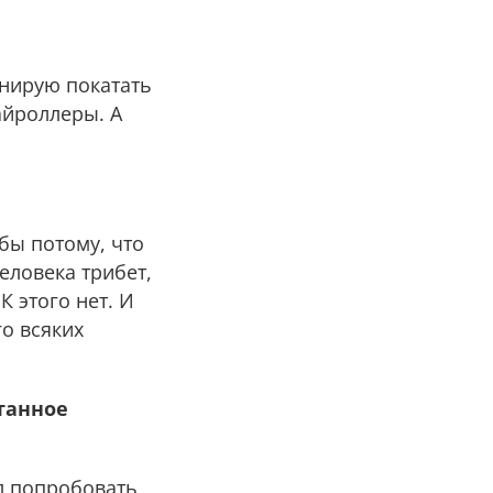
анирую покатать
айроллеры. А
 бы потому, что
еловека трибет,
 этого нет. И
о всяких
танное
ил попробовать