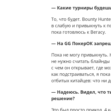
— Какие турниры будешь
То, что будет. Bounty Hunte
в слабую и привыкнуть к п
пока готовлюсь к Вегасу.
— На GG ПокерОК запрещ
Пока не могу привыкнуть. Н
не нужно считать блайнды 
с чем он открывает, где м
как подстраиваться, я пок
отбитых китайцев: что ни 
— Надеюсь. Видел, что т
решение?
Это был просто прикол. 4 