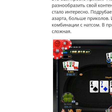
разнообразить свой контен
стало интересно. Подрубае
азарта, больше приколов.
комбинации с натсом. В пр
сложная.