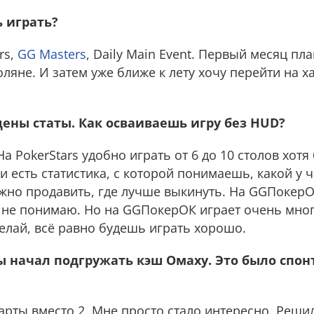
 играть?
rs,
GG Masters
, Daily Main Event. Первый месяц пл
оляне. И затем уже ближе к лету хочу перейти на х
ены статы. Как осваиваешь игру без HUD?
а PokerStars удобно играть от 6 до 10 столов хотя
и есть статистика, с которой понимаешь, какой у ч
ожно продавить, где лучше выкинуть. На GGПокерОК
а не понимаю. Но на GGПокерОК играет очень мног
делай, всё равно будешь играть хорошо.
ы начал подгружать кэш Омаху. Это было спон
карты вместо 2. Мне просто стало интересно. Реш