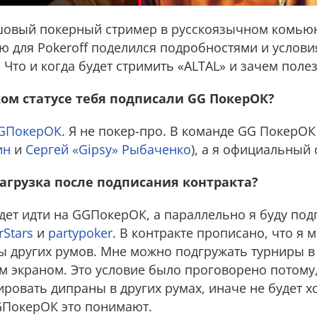
шовый покерный стример в русскоязычном комью
ю для Pokeroff поделился подробностями и услови
Что и когда будет стримить «ALTAL» и зачем полез
ком статусе тебя подписали GG ПокерОК?
GПокерОК
. Я не покер-про. В команде GG ПокерОК
ин
и
Сергей «Gipsy» Рыбаченко
), а я официальный
агрузка после подписания контракта?
дет идти на GGПокерОК, а параллельно я буду под
rStars
и
partypoker
. В контракте прописано, что я 
ы других румов. Мне можно подгружать турниры в 
 экраном. Это условие было проговорено потому,
ировать дипраны в других румах, иначе не будет 
GGПокерОК это понимают.