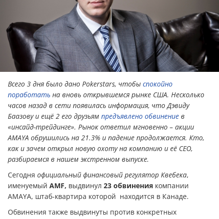
Всего 3 дня было дано Pokerstars, чтобы
спокойно
поработать
на вновь открывшемся рынке США. Несколько
часов назад в сети появилась информация, что Дэвиду
Баазову и ещё 2 его друзьям
предъявлено обвинение
в
«инсайд-трейдинге». Рынок ответил мгновенно – акции
AMAYA обрушились на 21.3% и падение продолжается. Кто,
как и зачем открыл новую охоту на компанию и её CEO,
разбираемся в нашем экстренном выпуске.
Сегодня
официальный финансовый регулятор Квебека
,
именуемый
AMF,
выдвинул
23 обвинения
компании
AMAYA, штаб-квартира которой находится в Канаде.
Обвинения также выдвинуты против конкретных