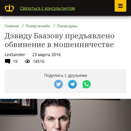
Связаться с консультантом
Главная
Покер онлайн
Покер румы
Дэвиду Баазову предъявлено
обвинение в мошенничестве
LexSander
23 марта 2016
19
14516
Поделись с друзьями