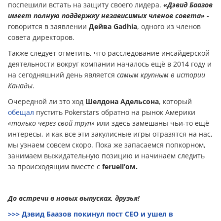
поспешили встать на защиту своего лидера.
«Дэвид Баазов
имеет полную поддержку независимых членов совета»
-
говорится в заявлении
Дейва Gadhia
, одного из членов
совета директоров.
Также следует отметить, что расследование инсайдерской
деятельности вокруг компании началось ещё в 2014 году и
на сегодняшний день является
самым крупным в истории
Канады
.
Очередной ли это ход
Шелдона Адельсона
, который
обещал
пустить Pokerstars обратно на рынок Америки
«только через свой труп»
или здесь замешаны чьи-то ещё
интересы, и как все эти закулисные игры отразятся на нас,
мы узнаем совсем скоро. Пока же запасаемся попкорном,
занимаем выжидательную позицию и начинаем следить
за происходящим вместе с
feruell’ом.
До встречи в новых выпусках, друзья!
>>> Дэвид Баазов покинул пост CEO и ушел в