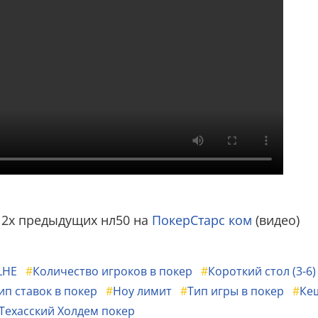
 2х предыдущих нл50 на
ПокерСтарс ком
(видео)
LHE
#
Количество игроков в покер
#
Короткий стол (3-6)
ип ставок в покер
#
Ноу лимит
#
Тип игры в покер
#
Ке
Техасский Холдем покер