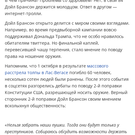
В чём причина? Проблемы со здоровьем? Нет, в свои 84
Дойл Брансон держится молодцом. Ответ в другом —
интернет-тролли.
Дойл Брансон открыто делится с миром своими взглядами.
Например, во время предвыборной кампании вовсю
поддерживал Дональда Трампа, что не особо нравилось
обитателям твиттера. Но финальной каплей,
перевесившей чашу терпения, стало мнение по поводу
права на ношение оружия.
Напомним, что 1 октября в результате
массового
расстрела толпы в Лас-Вегасе
погибло 60 человек,
несколько сотен людей были ранены. После этого события
в соцсетях разгорелись дебаты по поводу 2-й поправки
Конституции США, разрешающей носить оружие. Верный
сторонник 2-й поправки Дойл Брансон своим мнением
всколыхнул общественность:
«Нельзя забрать наши пушки. Тогда они будут только у
преступников. Собираюсь обсудить возможности держать