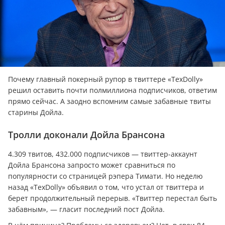
Почему главный покерный рупор в твиттере «TexDolly»
решил оставить почти полмиллиона подписчиков, ответим
прямо сейчас. А заодно вспомним самые забавные твиты
старины Дойла.
Тролли доконали Дойла Брансона
4.309 твитов, 432.000 подписчиков — твиттер-аккаунт
Дойла Брансона запросто может сравниться по
популярности со страницей рэпера Тимати. Но неделю
назад «TexDolly» объявил о том, что устал от твиттера и
берет продолжительный перерыв. «Твиттер перестал быть
забавным», — гласит последний пост Дойла.