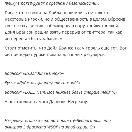
пушку в покер-румах с органами безопасности».
После этого твита на Дойла ополчились не только
некоторые игроки, но и общественность в целом. Вбросив
свою точку зрения, заблокировав пару-тройку троллей,
Дойл Брансон решил взять перерыв от твиттера, так как
он перестал быть забавным.
Стоит отметить, что Дойл Брансон сам тролль ещё тот. Вот
он преподает уроки пикапа для юных регуляров.
Брансон: «Выглядит неплохо»
Руссо: «Дойл, вы флиртуете со мной?»
Брансон: «LOL… Нет, мое нижнее белье старше тебя :-)»
А вот троллит самого Даниэля Негреану:
Негреану: «Только что поспорил с @BenbaLamb», что
выиграю 3 браслета WSOP на этой серии. Он