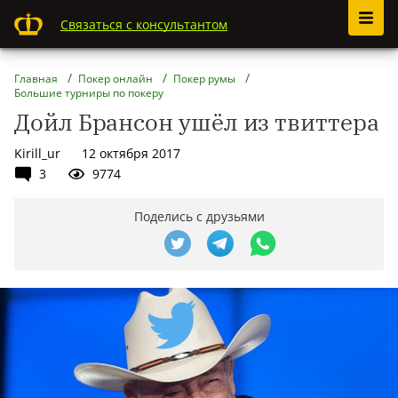
Связаться с консультантом
Главная
Покер онлайн
Покер румы
Большие турниры по покеру
Дойл Брансон ушёл из твиттера
Kirill_ur
12 октября 2017
3
9774
Поделись с друзьями