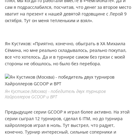
плюс мы когда-то работали вместе в «Чемпионате». Да и
сам я подрасслабился, посчитав, что дeнeг за второе место
хватит на презент к нашей девятой годовщине с Лерой 9
октября. Тут он меня тепленьким и взял».
Ян Кустиков: «Приятно, конечно, обыграть в ХА Михаила
Сёмина, но мне реально складывалось, реально покупал,
все что хотелось. Да и в турнире самом без грязи с моей
стороны не обошлось, но было без перебора.
Ян Кустиков (Москва) - победитель двух турниров
Хайроллеров GCOOP и BPT
Предыдущие серии GCOOP я играл более активно. На этой
серии сыграл 12 турниров, сделал 6 ITM, но до турнира
хайроллеров играл в ноль. Тут выстрел, что радует,
конечно. Турнир интересный, сильные соперники и