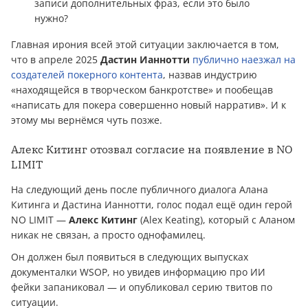
записи дополнительных фраз, если это было
нужно?
Главная ирония всей этой ситуации заключается в том,
что в апреле 2025
Дастин Ианнотти
публично наезжал на
создателей покерного контента
, назвав индустрию
«находящейся в творческом банкротстве» и пообещав
«написать для покера совершенно новый нарратив». И к
этому мы вернёмся чуть позже.
Алекс Китинг отозвал согласие на появление в NO
LIMIT
На следующий день после публичного диалога Алана
Китинга и Дастина Ианнотти, голос подал ещё один герой
NO LIMIT —
Алекс Китинг
(Alex Keating), который с Аланом
никак не связан, а просто однофамилец.
Он должен был появиться в следующих выпусках
документалки WSOP, но увидев информацию про ИИ
фейки запаниковал — и опубликовал серию твитов по
ситуации.