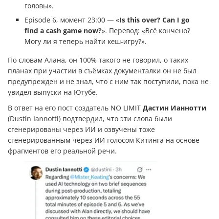
головы».
Episode 6, момент 23:00 — «
Is this over? Can I go
find a cash game now?
». Перевод: «Всё кончено?
Могу ли я теперь найти кеш-игру?».
По словам Алана, он 100% такого не говорил, о таких
планах при участии в съёмках документалки он не был
предупрежден и не знал, что с ним так поступили, пока не
увидел выпуски на Ютубе.
В ответ на его пост создатель NO LIMIT
Дастин Ианнотти
(Dustin Iannotti) подтвердил, что эти слова были
сгенерированы через ИИ и озвучены тоже
сгенерированным через ИИ голосом Китинга на основе
фрагментов его реальной речи.