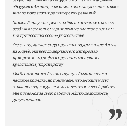
секунд на 55 минут эпизодов 5 и 6. Как мы напрямую
обсудили с Аланом, нам стоило проконсультироваться с
ним по поводу этих редакторских решений.
Эпизод 5 получил чрезвычайно позитивные отзывы с
особым выделением зрителями сегментов с Аланом
как приносящих особое удовольствие.
Отдельно, как команда продакшена для канала Алана
на Ютубе, мы всегда держим его интересы в
приоритете и остаёмся преданными нашему
креативному партнёрству.
Мы бы хотели, чтобы эта ситуация была решена в
частном порядке, но понимаем, что эмоции могут
зашкаливать, когда дело касается творческой работы.
Мы ручаемся за свою работу и общую целостность
документалки.