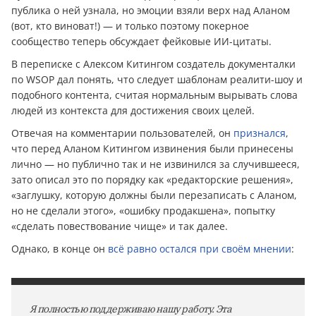
публика о ней узнала, но эмоции взяли верх над Аланом
(вот, кто виноват!) — и только поэтому покерное
сообщество теперь обсуждает фейковые ИИ-цитаты.
В переписке с Алексом Китингом создатель документалки
по WSOP дал понять, что следует шаблонам реалити-шоу и
подобного контента, считая нормальным вырывать слова
людей из контекста для достижения своих целей.
Отвечая на комментарии пользователей, он
признался
,
что перед Аланом Китингом извинения были принесены
лично — но публично так и не извинился за случившееся,
зато описал это по порядку как «редакторские решения»,
«заглушку, которую должны были перезаписать с Аланом,
но не сделали этого», «ошибку продакшена», попытку
«сделать повествование чище» и так далее.
Однако, в конце он
всё равно остался при своём мнении
:
Я полностью поддерживаю нашу работу. Эта