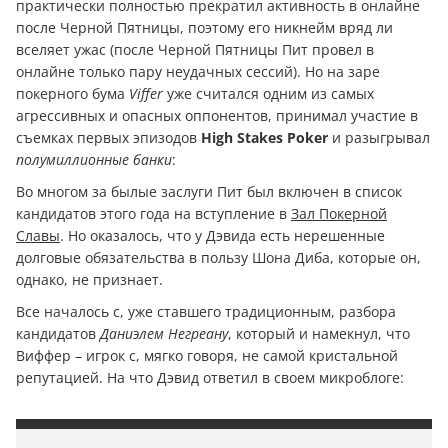
практически полностью прекратил активность в онлайне
после Черной Пятницы, поэтому его никнейм вряд ли
вселяет ужас (после Черной Пятницы Пит провел в
онлайне только пару неудачных сессий). Но на заре
покерного бума
Viffer
уже считался одним из самых
агрессивных и опасных оппонентов, принимал участие в
съемках первых эпизодов
High Stakes Poker
и разыгрывал
полумиллионные банки
:
Во многом за былые заслуги Пит был включен в список
кандидатов этого года на вступление в
Зал Покерной
Славы
. Но оказалось, что у Дэвида есть нерешенные
долговые обязательства в пользу Шона Диба, которые он,
однако, не признает.
Все началось с, уже ставшего традиционным, разбора
кандидатов
Даниэлем Негреану
, который и намекнул, что
Виффер – игрок с, мягко говоря, не самой кристальной
репутацией. На что Дэвид ответил в своем микроблоге: