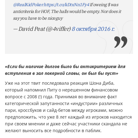
@RealKidPoker
https://t.co/kDtxNn1Fy4
If oweing $ was
anticriteria for HOF, The halls would be empty. Nor does it
say you have to be niceguy
— David Peat (@4viffer)
8 октября 2016 г.
«Если бы наличие долгов было бы антикритерием для
вступления в зал покерной славы, он был бы пуст»
Уже на этот твит последовала реакция Шона Диба,
который напомнил Питу о нерешенном финансовом
вопросе с 2008 (!) года. Принимая во внимание факт
категорической запутанности «индустрии» различных
пари, кроссбуков и сайд-бетов между игроками, можно
предположить, что уже 8 лет каждый из игроков находится
при своем мнении и даже сейчас участники скандала не
желают выносить все подробности в паблик.