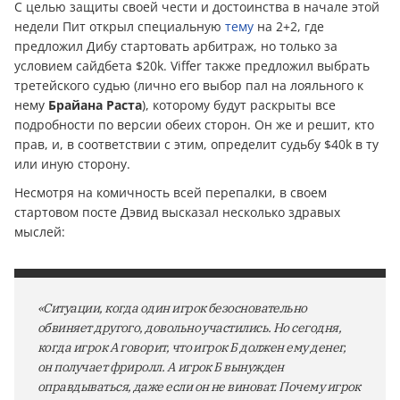
С целью защиты своей чести и достоинства в начале этой
недели Пит открыл специальную
тему
на 2+2, где
предложил Дибу стартовать арбитраж, но только за
условием сайдбета $20k. Viffer также предложил выбрать
третейского судью (лично его выбор пал на лояльного к
нему
Брайана Раста
), которому будут раскрыты все
подробности по версии обеих сторон. Он же и решит, кто
прав, и, в соответствии с этим, определит судьбу $40k в ту
или иную сторону.
Несмотря на комичность всей перепалки, в своем
стартовом посте Дэвид высказал несколько здравых
мыслей:
«Ситуации, когда один игрок безосновательно
обвиняет другого, довольно участились. Но сегодня,
когда игрок А говорит, что игрок Б должен ему дeнeг,
он получает фриролл. А игрок Б вынужден
оправдываться, даже если он не виноват. Почему игрок