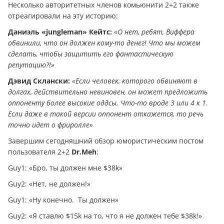
Несколько авторитетных членов комьюнити 2+2 также
отреагировали на эту историю:
Даниэль «jungleman» Кейтс:
«О нет, ребят, Виффера
обвинили, что он должен кому-то дeнeг! Что мы можем
сделать, чтобы защитить его фантастическую
репутацию?!»
Дэвид Склански:
«Если человек, которого обвиняют в
долгах, действительно невиновен, он может предложить
оппоненту более высокие оддсы. Что-то вроде 3 или 4 к 1.
Если даже в такой версии оппонент откажется, то речь
точно идет о фриролле»
Завершим сегодняшний обзор юмористическим постом
пользователя 2+2
Dr.Meh
:
Guy1: «Бро, ты должен мне $38k»
Guy2: «Нет, не должен!»
Guy1: «Ну конечно. Ты должен»
Guy2: «Я ставлю $15k на то, что я не должен тебе $38k!»