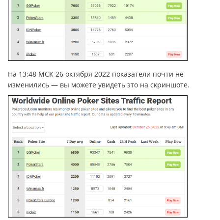
На 13:48 МСК 26 октября 2022 показатели почти не
изменились — вы можете увидеть это на скриншоте.