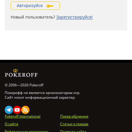
Авторизуйся
Новый пользователь?
Зарегистрируйся!
© 2006—2026 Pokeroff
Покерофф не является организатором игр.
Сайт носит информационный характер.
Pokeroff International
Покер обучение
О сайте
Статьи о покере
Реферальная программа
Правила сайта