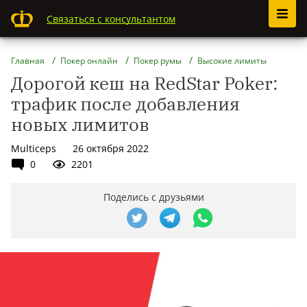
Связаться с консультантом
Главная
Покер онлайн
Покер румы
Высокие лимиты
Дорогой кеш на RedStar Poker:
трафик после добавления
новых лимитов
Multiceps
26 октября 2022
0
2201
Поделись с друзьями