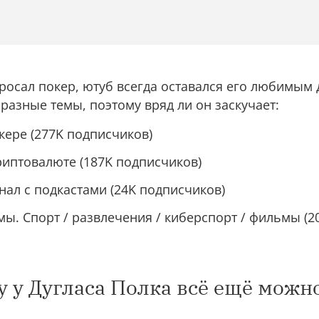
бросал покер, ютуб всегда оставался его любимым 
 разные темы, поэтому вряд ли он заскучает:
кере (277K подписчиков)
иптовалюте (187K подписчиков)
ал с подкастами (24K подписчиков)
ы. Спорт / развлечения / киберспорт / фильмы (2
у у Дугласа Полка всё ещё можн