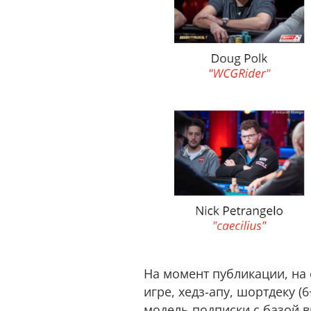
На момент публикации, на
игре, хедз-апу, шортдеку (
модель подписки с базой в