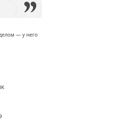
делом — у него
0K
о