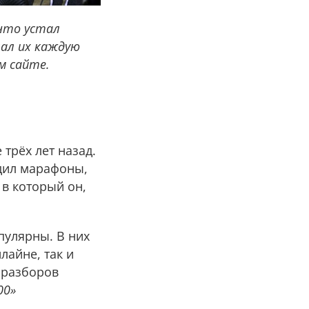
 что устал
лал их каждую
м сайте.
 трёх лет назад.
одил марафоны,
 в который он,
пулярны. В них
лайне, так и
х разборов
00»