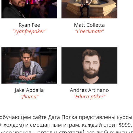
 обучающем сайте Дага Полка представлены курсы 
6+ холдем) и смешанным играм, каждый стоит $999.
идео уроков, чартов и стратегий для любых дисци