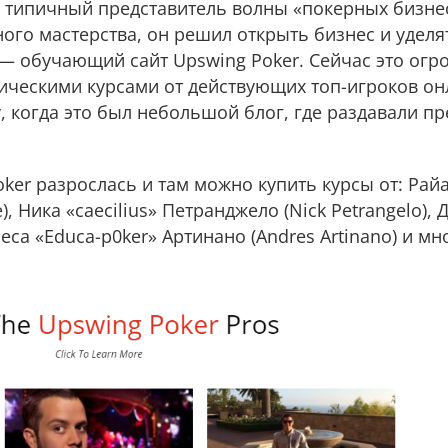
 типичный представитель волны «покерных бизне
ого мастерства, он решил открыть бизнес и удел
 — обучающий сайт Upswing Poker. Сейчас это ог
ическими курсами от действующих топ-игроков он
у, когда это был небольшой блог, где раздавали п
ker разрослась и там можно купить курсы от: Рай
), Ника «caecilius» Петранджело (Nick Petrangelo), 
дреса «Educa-p0ker» Артинано (Andres Artinano) и м