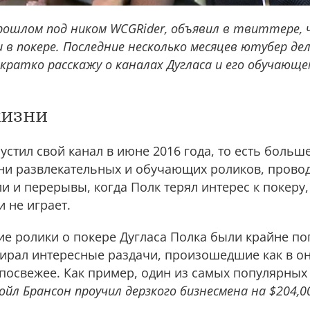
прошлом под ником WCGRider, объявил в твиттере,
 в покере. Последние несколько месяцев ютубер де
кратко расскажу о каналах Дугласа и его обучающе
жизни
пустил свой канал в июне 2016 года, то есть больше
отни развлекательных и обучающих роликов, пров
и и перерывы, когда Полк терял интерес к покеру,
и не играет.
е ролики о покере Дугласа Полка были крайне по
ирал интересные раздачи, произошедшие как в он
и посвежее. Как пример, один из самых популярны
ойл Брансон проучил дерзкого бизнесмена на $204,0