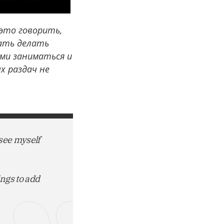
это говорить,
жать делать
ими заниматься и
х раздач не
 see myself
ngs to add