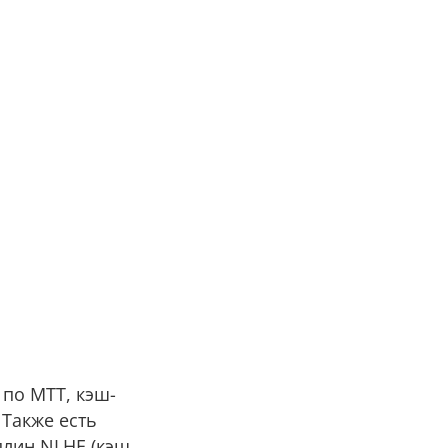
по МТТ, кэш-
 Также есть
плин NLHE (кэш,