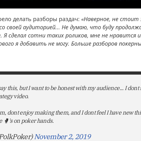
доело делать разборы раздач:
«Наверное, не стоит 
о своей аудиторией... Не думаю, что буду продол
. Я сделал сотни таких роликов, мне не нравится 
ового я добавить не могу. Больше разборов покерны
 say this, but I want to be honest with my audience... I dont
ategy video.
m, dont enjoy making them, and I dont feel I have new thi
e 🥊's on poker hands.
PolkPoker)
November 2, 2019