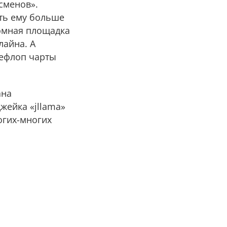
сменов».
ять ему больше
ромная площадка
лайна. А
рефлоп чарты
ана
Джейка «jllama»
ногих-многих