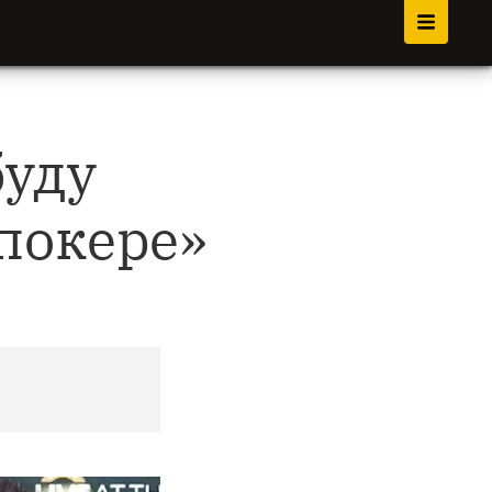
буду
 покере»