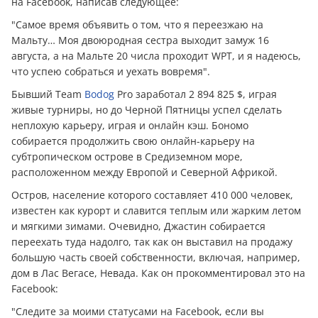
на Facebook, написав следующее:
"Самое время объявить о том, что я переезжаю на
Мальту… Моя двоюродная сестра выходит замуж 16
августа, а на Мальте 20 числа проходит WPT, и я надеюсь,
что успею собраться и уехать вовремя".
Бывший Team
Bodog
Pro заработал 2 894 825 $, играя
живые турниры, но до Черной Пятницы успел сделать
неплохую карьеру, играя и онлайн кэш. Бономо
собирается продолжить свою онлайн-карьеру на
субтропическом острове в Средиземном море,
расположенном между Европой и Северной Африкой.
Остров, население которого составляет 410 000 человек,
известен как курорт и славится теплым или жарким летом
и мягкими зимами. Очевидно, Джастин собирается
переехать туда надолго, так как он выставил на продажу
большую часть своей собственности, включая, например,
дом в Лас Вегасе, Невада. Как он прокомментировал это на
Facebook:
"Следите за моими статусами на Facebook, если вы