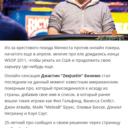
Из-за крестового похода Минюста против онлайн покера,
начатого еще в апреле, многие про еле дождались конца
WSOP 2011, чтобы уехать из США и продолжить свою
карьеру где-нибудь еще.
Онлайн-сенсация
Джастин "ZeeJustin" Бономо
стал
последним на данный момент известным американским
покерным про, который присоединился к исходу из
страны, добавив свое имя в список, в который ранее
вошли такие игроки как Фил Гальфонд, Ванесса Селбст,
Джон Агвайр, Майк "MeleaB" Брукс, Оливье Бюске, Дэниэл
Негреану и Коул Саут.
25-летний про сообщил о своем решении через страницу