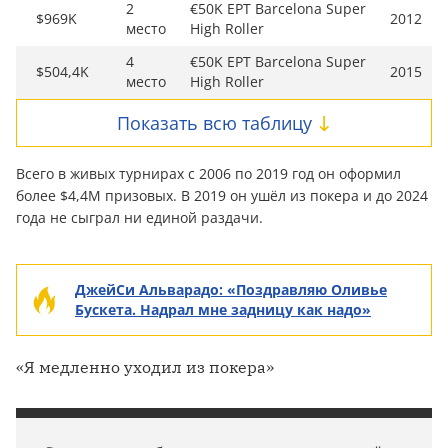
2
€50K EPT Barcelona Super
$969K
2012
место
High Roller
4
€50K EPT Barcelona Super
$504,4K
2015
место
High Roller
Показать всю таблицу
Всего в живых турнирах с 2006 по 2019 год он оформил
более $4,4M призовых. В 2019 он ушёл из покера и до 2024
года не сыграл ни единой раздачи.
ДжейСи Альварадо: «Поздравляю Оливье
Бускета. Надрал мне задницу как надо»
«Я медленно уходил из покера»