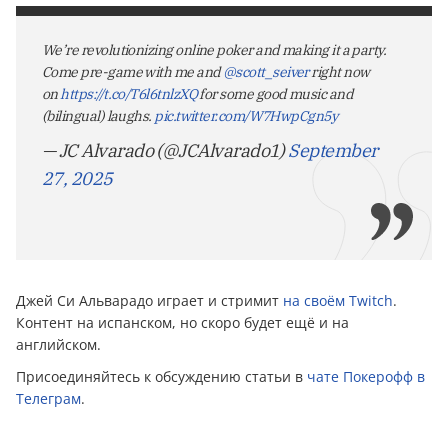
We’re revolutionizing online poker and making it a party.
Come pre-game with me and
@scott_seiver
right now
on
https://t.co/T6l6tnlzXQ
for some good music and
(bilingual) laughs.
pic.twitter.com/W7HwpCgn5y
— JC Alvarado (@JCAlvarado1)
September
27, 2025
Джей Си Альварадо играет и стримит
на своём Twitch
.
Контент на испанском, но скоро будет ещё и на
английском.
Присоединяйтесь к обсуждению статьи в
чате Покерофф в
Телеграм
.