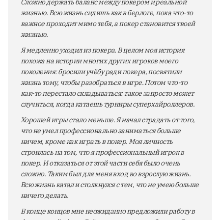
Сложно держать баланс между покером и реальной
жизнью. Всю жизнь сидишь как в берлоге, пока что-то
важное проходит мимо тебя, а покер становится твоей
жизнью.
Я медленно уходил из покера. В целом моя история
похожа на истории многих других игроков моего
поколения: бросили учёбу ради покера, посвятили
жизнь тому, чтобы разобраться в игре. Потом что-то
как-то перестало складываться: такое запросто может
случиться, когда катаешь турниры суперхайроллеров.
Хорошей игры стало меньше. Я начал страдать от того,
что не умел профессионально заниматься больше
ничем, кроме как играть в покер. Моя личность
строилась на том, что я профессиональный игрок в
покер. И отказаться от этой части себя было очень
сложно. Таким был для меня вход во взрослую жизнь.
Всю жизнь катал и столкнулся с тем, что не умею больше
ничего делать.
В конце концов мне неожиданно предложили работу в