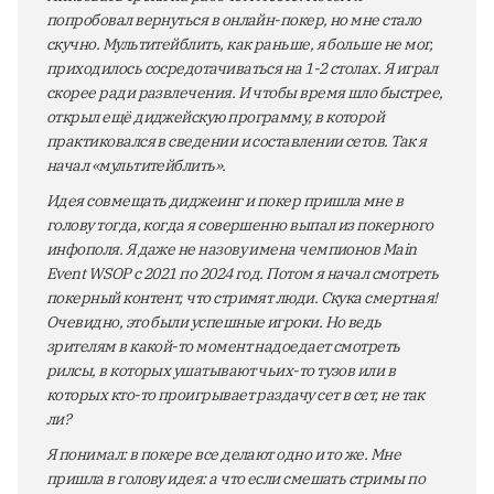
попробовал вернуться в онлайн-покер, но мне стало
скучно. Мультитейблить, как раньше, я больше не мог,
приходилось сосредотачиваться на 1-2 столах. Я играл
скорее ради развлечения. И чтобы время шло быстрее,
открыл ещё диджейскую программу, в которой
практиковался в сведении и составлении сетов. Так я
начал «мультитейблить».
Идея совмещать диджеинг и покер пришла мне в
голову тогда, когда я совершенно выпал из покерного
инфополя. Я даже не назову имена чемпионов Main
Event WSOP с 2021 по 2024 год. Потом я начал смотреть
покерный контент, что стримят люди. Скука смертная!
Очевидно, это были успешные игроки. Но ведь
зрителям в какой-то момент надоедает смотреть
рилсы, в которых ушатывают чьих-то тузов или в
которых кто-то проигрывает раздачу сет в сет, не так
ли?
Я понимал: в покере все делают одно и то же. Мне
пришла в голову идея: а что если смешать стримы по