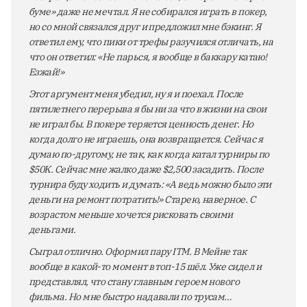
буме» даже не мечтал. Я не собирался играть в покер,
но со мной связался друг и предложил мне бэкинг. Я
ответил ему, что пики от трефы разучился отличать, на
что он ответил: «Не парься, я вообще в баккару катаю!
Езжай!»
Этот аргумент меня убедил, ну я и поехал. После
пятилетнего перерыва я бы ни за что в жизни на свои
не играл бы. В покере теряется ценность денег. Но
когда долго не играешь, она возвращается. Сейчас я
думаю по-другому, не так, как когда катал турниры по
$50K. Сейчас мне жалко даже $2,500 засадить. После
турнира буду ходить и думать: «А ведь можно было эти
деньги на ремонт потратить!» Старею, наверное. С
возрастом меньше хочется рисковать своими
деньгами.
Сыграл отлично. Оформил пару ITM. В Мейне так
вообще в какой-то момент в топ-15 шёл. Уже сидел и
представлял, что стану главным героем нового
фильма. Но мне быстро надавали по трусам…