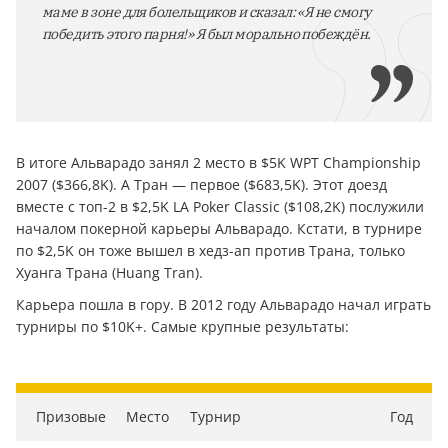
маме в зоне для болельщиков и сказал: «Я не смогу
победить этого парня!» Я был морально побеждён.
В итоге Альварадо занял 2 место в $5K WPT Championship
2007 ($366,8K). А Тран — первое ($683,5K). Этот доезд
вместе с топ-2 в $2,5K LA Poker Classic ($108,2K) послужили
началом покерной карьеры Альварадо. Кстати, в турнире
по $2,5K он тоже вышел в хедз-ап против Трана, только
Хуанга Трана (Huang Tran).
Карьера пошла в гору. В 2012 году Альварадо начал играть
турниры по $10K+. Самые крупные результаты:
Призовые
Место
Турнир
Год