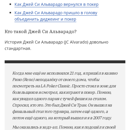
Как Джей Си Альварадо вернулся в покер
Как Джей Си Альварадо пришло в голову
объединить диджеинг и покер
Кто такой Джей Си Альварадо?
История Джей Си Альварадо (JC Alvarado) довольно
стандартная.
Когда мне ещё не исполнился 21 год, я пришёл в казино
Рино (Reno) неподалёку от своего дома, чтобы
посмотреть на LA Poker Classic. Просто стоял в зоне для
болельщиков и смотрел, как играют в покер. Помню,
как увидел одного парня с тучей фишек за столом.
Спросил, кто это. Это был Джей Си Тран. Он вышел на
финальный стол того турнира, затем ещё одного, а
потом ещё одного, на который вышел и я в 2007 году.
Мы оказались в хедз-ап. Помню, как я подошёл к своей