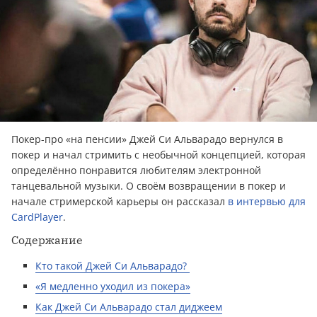
Покер-про «на пенсии» Джей Си Альварадо вернулся в
покер и начал стримить с необычной концепцией, которая
определённо понравится любителям электронной
танцевальной музыки. О своём возвращении в покер и
начале стримерской карьеры он рассказал
в интервью для
CardPlayer
.
Содержание
Кто такой Джей Си Альварадо?
«Я медленно уходил из покера»
Как Джей Си Альварадо стал диджеем