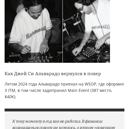
Как Джей Си Альварадо вернулся в покер
Летом 2024 года Альварадо приехал на WSOP, где оформил
3 ITM, в том числе задипранил Main Event (387 место,
$40K).
К тому моменту я год как не работал. В финансы
возвращаться совсем не хотелось, о втором «покерном