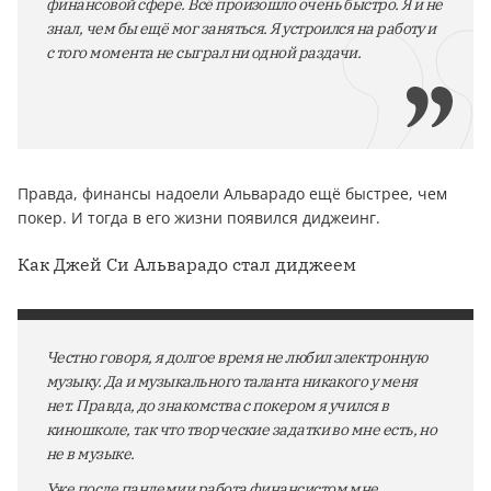
финансовой сфере. Всё произошло очень быстро. Я и не
знал, чем бы ещё мог заняться. Я устроился на работу и
с того момента не сыграл ни одной раздачи.
Правда, финансы надоели Альварадо ещё быстрее, чем
покер. И тогда в его жизни появился диджеинг.
Как Джей Си Альварадо стал диджеем
Честно говоря, я долгое время не любил электронную
музыку. Да и музыкального таланта никакого у меня
нет. Правда, до знакомства с покером я учился в
киношколе, так что творческие задатки во мне есть, но
не в музыке.
Уже после пандемии работа финансистом мне