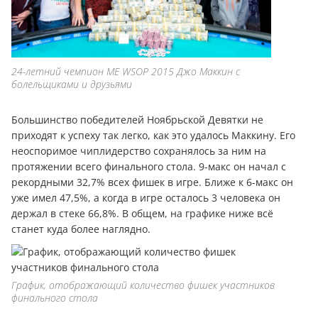
24-летний чемпион ME WSOP 2015 Джо Маккин с
болельщиками и друзьями
Большинство победителей Ноябрьской Девятки не
приходят к успеху так легко, как это удалось Маккину. Его
неоспоримое чиплидерство сохранялось за ним на
протяжении всего финального стола. 9-макс он начал с
рекордными 32,7% всех фишек в игре. Ближе к 6-макс он
уже имел 47,5%, а когда в игре осталось 3 человека он
держал в стеке 66,8%. В общем, на графике ниже всё
станет куда более наглядно.
График, отображающий количество фишек участников
финального стола