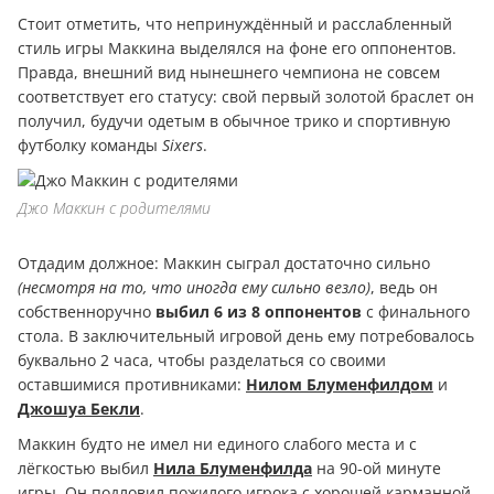
Стоит отметить, что непринуждённый и расслабленный
стиль игры Маккина выделялся на фоне его оппонентов.
Правда, внешний вид нынешнего чемпиона не совсем
соответствует его статусу: свой первый золотой браслет он
получил, будучи одетым в обычное трико и спортивную
футболку команды
Sixers
.
Джо Маккин с родителями
Отдадим должное: Маккин сыграл достаточно сильно
(несмотря на то, что иногда ему сильно везло)
, ведь он
собственноручно
выбил 6 из 8 оппонентов
с финального
стола. В заключительный игровой день ему потребовалось
буквально 2 часа, чтобы разделаться со своими
оставшимися противниками:
Нилом Блуменфилдом
и
Джошуа Бекли
.
Маккин будто не имел ни единого слабого места и с
лёгкостью выбил
Нила Блуменфилда
на 90-ой минуте
игры. Он подловил пожилого игрока с хорошей карманной