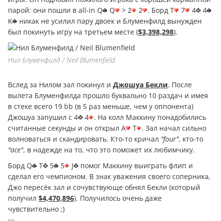
парой: они пошли в all-in Q
Q
> 2
2
. Борд T
7
4
4
K
никак не усилил пару двоек и Блуменфилд вынужден
был покинуть игру на третьем месте (
$3,398,298
).
Нил Блуменфилд / Neil Blumenfield
Вслед за Нилом зал покинул и
Джошуа Бекли
. После
вылета Блуменфилда прошло буквально 10 раздач и имея
в стеке всего 19 bb (в 5 раз меньше, чем у оппонента)
Джошуа запушил с 4
4
. На колл Маккину понадобились
считанные секунды и он открыл A
T
. Зал начал сильно
волноваться и скандировать. Кто-то кричал
"four"
, кто-то
"ace"
, в надежде на то, что это поможет их любимчику.
Борд Q
T
5
5
J
помог Маккину выиграть флип и
сделал его чемпионом. В знак уважения своего соперника,
Джо пересёк зал и сочувствующе обнял Бекли (который
получил
$4,470,896
). Получилось очень даже
чувствительно ;)