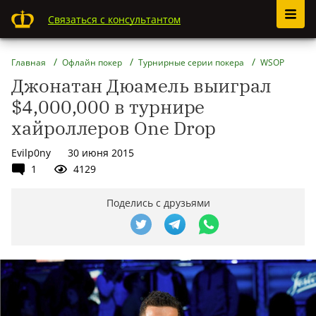
Связаться с консультантом
Главная
Офлайн покер
Турнирные серии покера
WSOP
Джонатан Дюамель выиграл
$4,000,000 в турнире
хайроллеров One Drop
Evilp0ny
30 июня 2015
1
4129
Поделись с друзьями