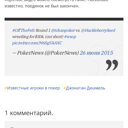
известно, поединок не был закончен.
#OffTheFelt
: Round 1
@tchanpoker
vs.
@HuckleberrySeed
wrestling for $50k. (cut short)
#wsop
pic.twitter.com/M6Sg55iAXC
— PokerNews (@PokerNews)
26 июня 2015
#
Известные игроки в покер
#
Джонатан Дюамель
1 комментарий.