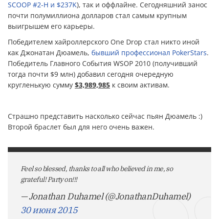
SCOOP #2-H и $237K
), так и оффлайне. Сегодняшний занос
почти полумиллиона долларов стал самым крупным
выигрышем его карьеры.
Победителем хайроллерского One Drop стал никто иной
как Джонатан Дюамель,
бывший профессионал PokerStars
.
Победитель Главного События WSOP 2010 (получивший
тогда почти $9 млн) добавил сегодня очередную
кругленькую сумму
$3,989,985
к своим активам.
Страшно представить насколько сейчас пьян Дюамель :)
Второй браслет был для него очень важен.
Feel so blessed, thanks to all who believed in me, so
grateful! Party on!!!
— Jonathan Duhamel (@JonathanDuhamel)
30 июня 2015