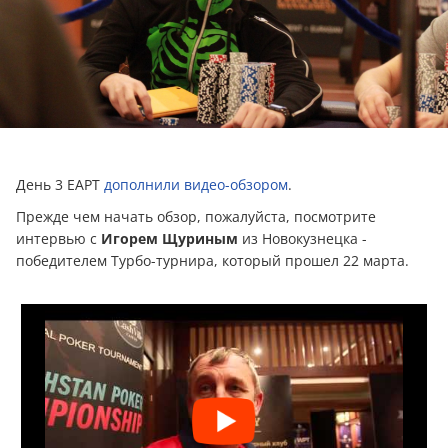
День 3 ЕАРТ
дополнили видео-обзором
.
Прежде чем начать обзор, пожалуйста, посмотрите
интервью с
Игорем Щуриным
из Новокузнецка -
победителем Турбо-турнира, который прошел 22 марта.