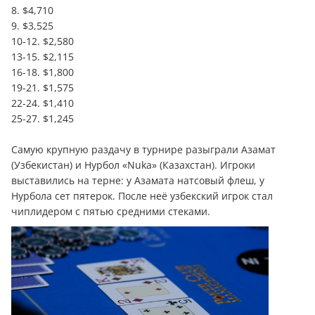
8. $4,710
9. $3,525
10-12. $2,580
13-15. $2,115
16-18. $1,800
19-21. $1,575
22-24. $1,410
25-27. $1,245
Самую крупную раздачу в турнире разыграли Азамат
(Узбекистан) и Нурбол «Nuka» (Казахстан). Игроки
выставились на терне: у Азамата натсовый флеш, у
Нурбола сет пятерок. После неё узбекский игрок стал
чиплидером с пятью средними стеками.