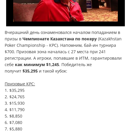
Вчерашний день ознаменовался началом попаданием в
призы в
Чемпионате Казахстана по покеру
(Kazakhstan
Poker Championship - КРС). Напомним, бай-ин турнира
$700. Призовая зона началась с 27 места при 241
регистрации. А игроки, попавшие в ИТМ, гарантировали
себе
как минимум $1,245
. Победитель же
получит
$35,295
и такой кубок:
Призовые КРС:
1. $35,295
2. $24,765
3. $15,930
4. $11,790
5. $8,850
6. $7,080
7. $5,880