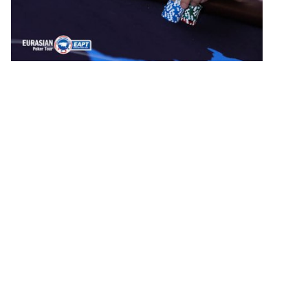
Также вчера было сыгранно 2 сателлита.
Сателлит за $200 на «Cash Ville Cup» (CVC)
- сам турнир
стартует сегодня с Дня 1А, бай-ин $1,200, призовой фонд
$200,000. В сателлите приняло участие 46 игроков, среди
которых было разыграно 6 билетов на CVC.
Билеты получили + $204 баббл-бою:
1. Арман Алимгазин, Казахстан.
2. Жан Омаров, Казахстан.
3. Ерант Кумлишев, Казахстан.
4. Нурлан Абдрахман, Казахстан.
5. Александр Дубровский, Россия.
6. Феруз Хакимов, Узбекистан.
7. Георгий Айрапетян - $204, Россия.
Сателлит на Мейн Ивент серии
– стартует 27 марта, 2