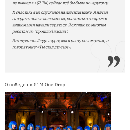
не вышел в +$7,7M, сейчас всё бы было по-другому.
К счастью, я не спускался на лимиты ниже. Я начал
заводить новые знакомства, контакты со старыми
знакомыми начали теряться. Я скучаю по многим
ребятам из "прошлой жизни".
Это странно. Люди видят, как я расту по лимитам, и
говорят мне: «Ты стал другим».
О победе на €1M One Drop