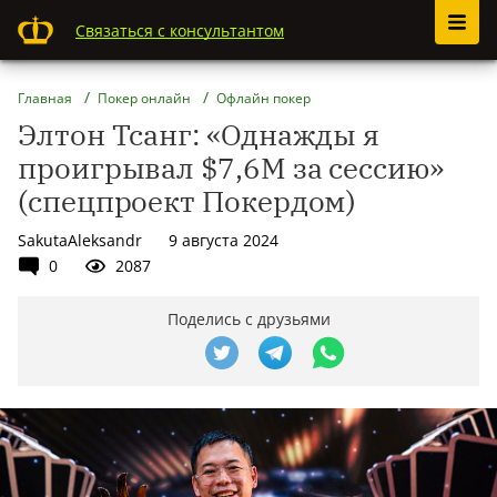
Связаться с консультантом
Главная
Покер онлайн
Офлайн покер
Элтон Тсанг: «Однажды я
проигрывал $7,6M за сессию»
(спецпроект Покердом)
SakutaAleksandr
9 августа 2024
0
2087
Поделись с друзьями