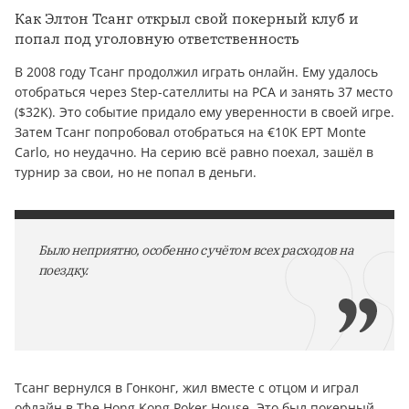
Как Элтон Тсанг открыл свой покерный клуб и
попал под уголовную ответственность
В 2008 году Тсанг продолжил играть онлайн. Ему удалось
отобраться через Step-сателлиты на PCA и занять 37 место
($32K). Это событие придало ему уверенности в своей игре.
Затем Тсанг попробовал отобраться на €10K EPT Monte
Carlo, но неудачно. На серию всё равно поехал, зашёл в
турнир за свои, но не попал в деньги.
Было неприятно, особенно с учётом всех расходов на
поездку.
Тсанг вернулся в Гонконг, жил вместе с отцом и играл
офлайн в The Hong Kong Poker House. Это был покерный