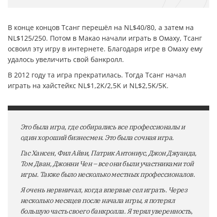
В конце концов Тсанг перешёл на NL$40/80, а затем на
NL$125/250. Потом в Макао начали играть в Омаху, Тсанг
освоил эту игру в интернете. Благодаря игре в Омаху ему
удалось увеличить свой банкролл.
В 2012 году та игра прекратилась. Тогда Тсанг начал
играть на хайстейкс NL$1,2K/2,5K и NL$2,5K/5K.
Это была игра, где собирались все профессионалы и
один хороший бизнесмен. Это была сочная игра.
Гас Хансен, Фил Айви, Патрик Антониус, Джон Джуанда,
Том Дван, Джонни Чен – все они были участниками той
игры. Также было несколько местных профессионалов.
Я очень нервничал, когда впервые сел играть. Через
несколько месяцев после начала игры, я потерял
большую часть своего банкролла. Я терял уверенность,