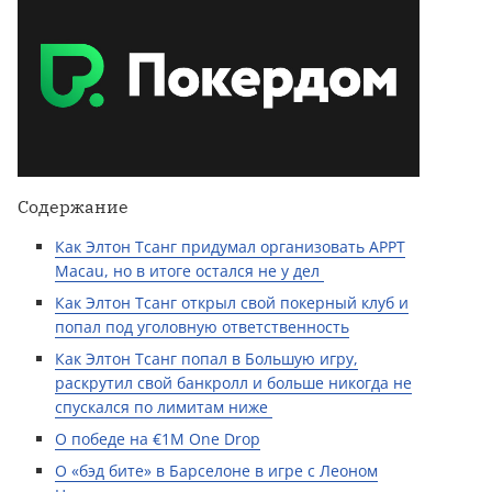
Содержание
Как Элтон Тсанг придумал организовать APPT
Macau, но в итоге остался не у дел
Как Элтон Тсанг открыл свой покерный клуб и
попал под уголовную ответственность
Как Элтон Тсанг попал в Большую игру,
раскрутил свой банкролл и больше никогда не
спускался по лимитам ниже
О победе на €1M One Drop
О «бэд бите» в Барселоне в игре с Леоном