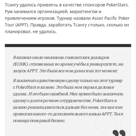
Тсангу удалось привлечь в качестве спонсоров PokerStars.
Рум занимался организацией, маркетингом и
привлечением игроков. Турнир назвали Asian Pacific Poker
Tour (APPT). Правда, заработать Тсангу столько, сколько он
планировал, не удалось.
Я вложил около миллиона гонконгских долларов
($130K), отложенных во время учёбы в университете, на
запуск APPT. Это были все мои деньги на тот момент.
Я заключил единственную сделку только на этот турнир
с PokerStars и казино. Это была моя первая деловая
сделка. И это было ошибкой. Мне нужно было заключать
сделку о долгосрочном сотрудничестве. PokerStars и
казино решили двигаться дальше без меня, так как я не
приносил какого-то дополнительного вэлью APPT. Так я
покинул покерный бизнес.