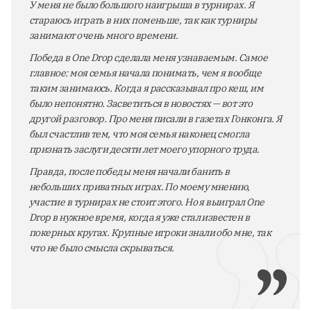
У меня не было большого наигрыша в турнирах. Я
стараюсь играть в них поменьше, так как турниры
занимают очень много времени.
Победа в One Drop сделала меня узнаваемым. Самое
главное: моя семья начала понимать, чем я вообще
таким занимаюсь. Когда я рассказывал про кеш, им
было непонятно. Засветиться в новостях — вот это
другой разговор. Про меня писали в газетах Гонконга. Я
был счастлив тем, что моя семья наконец смогла
признать заслуги десяти лет моего упорного труда.
Правда, после победы меня начали банить в
небольших приватных играх. По моему мнению,
участие в турнирах не стоит этого. Но я выиграл One
Drop в нужное время, когда я уже стал известен в
покерных кругах. Крупные игроки знали обо мне, так
что не было смысла скрываться.