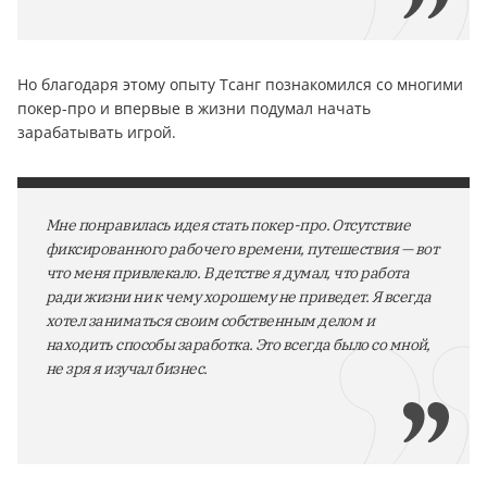
Но благодаря этому опыту Тсанг познакомился со многими
покер-про и впервые в жизни подумал начать
зарабатывать игрой.
Мне понравилась идея стать покер-про. Отсутствие
фиксированного рабочего времени, путешествия — вот
что меня привлекало. В детстве я думал, что работа
ради жизни ни к чему хорошему не приведет. Я всегда
хотел заниматься своим собственным делом и
находить способы заработка. Это всегда было со мной,
не зря я изучал бизнес.