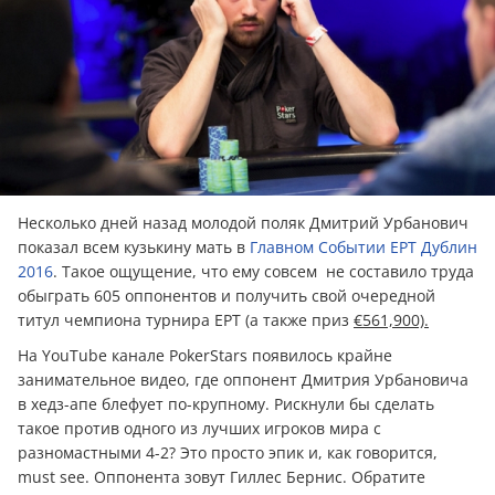
Несколько дней назад молодой поляк Дмитрий Урбанович
показал всем кузькину мать в
Главном Событии EPT Дублин
2016
. Такое ощущение, что ему совсем не составило труда
обыграть 605 оппонентов и получить свой очередной
титул чемпиона турнира EPT (а также приз
€561,900)
.
На YouTube канале PokerStars появилось крайне
занимательное видео, где оппонент Дмитрия Урбановича
в хедз-апе блефует по-крупному. Рискнули бы сделать
такое против одного из лучших игроков мира с
разномастными 4-2? Это просто эпик и, как говорится,
must see. Оппонента зовут Гиллес Бернис. Обратите