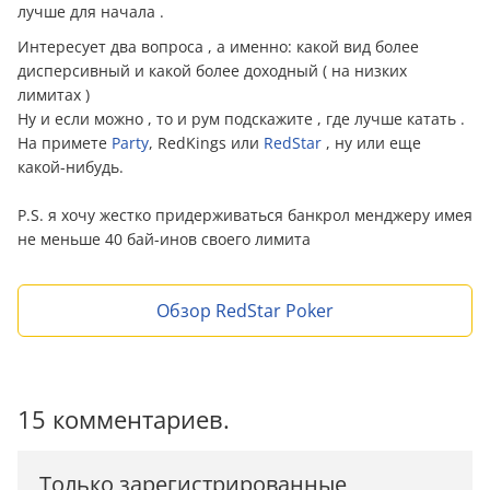
лучше для начала .
Интересует два вопроса , а именно: какой вид более
дисперсивный и какой более доходный ( на низких
лимитах )
Ну и если можно , то и рум подскажите , где лучше катать .
На примете
Party
, RedKings или
RedStar
, ну или еще
какой-нибудь.
P.S. я хочу жестко придерживаться банкрол менджеру имея
не меньше 40 бай-инов своего лимита
Обзор RedStar Poker
15 комментариев.
Только зарегистрированные