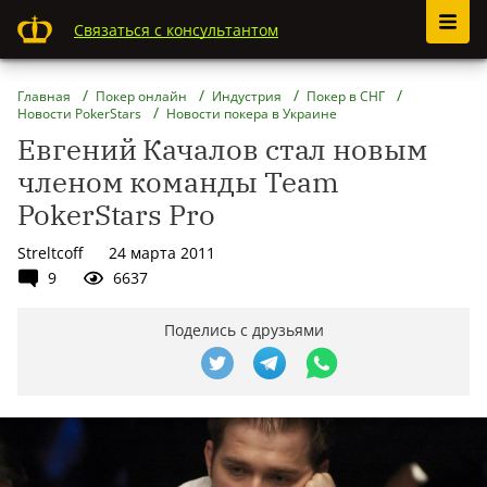
Связаться с консультантом
Главная
Покер онлайн
Индустрия
Покер в СНГ
Новости PokerStars
Новости покера в Украине
Евгений Качалов стал новым
членом команды Team
PokerStars Pro
Streltcoff
24 марта 2011
9
6637
Поделись с друзьями