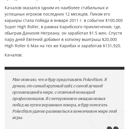
Качалов оказался одним из наиболее стабильных и
успешных игроков последних 12 месяцев. Пиком его
карьеры стала победа в январе 2011 г. в событии $100,000
Super High Roller, в рамках Карибского приключения, где,
обыграв Даниэля Негреану, он заработал $1.5 млн. Спустя
пару дней Евгений добавил в копилку выигрыш $20,000
High Roller 6 Max на тех же Карибах и заработав $131,920.
Качалов:
Мне повезло, что я буду представлять PokerStars. Я
думаю, это самый крупный сайт, с самой лучшей
организацией в мире, с отличной командой
профессионалов. Я с нетерпением ожидаю новых
побед на пути к вершинам покера, и буду помогать
PokerStars удачно развиваться в изменчивом мире этой
игры.