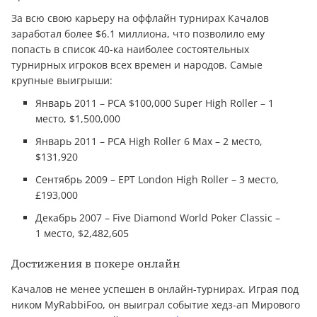
За всю свою карьеру на оффлайн турнирах Качалов
заработал более $6.1 миллиона, что позволило ему
попасть в список 40-ка наиболее состоятельных
турнирных игроков всех времен и народов. Самые
крупные выигрыши:
Январь 2011 – PCA $100,000 Super High Roller – 1
место, $1,500,000
Январь 2011 – PCA High Roller 6 Max – 2 место,
$131,920
Сентябрь 2009 – EPT London High Roller – 3 место,
£193,000
Декабрь 2007 – Five Diamond World Poker Classic –
1 место, $2,482,605
Достижения в покере онлайн
Качалов не менее успешен в онлайн-турнирах. Играя под
ником MyRabbiFoo, он выиграл событие хедз-ап Мирового