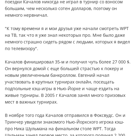
поездки Качалов никогда не играл в турнир со взносом
большим, чем несколько сотен долларов, поэтому он
немного нервничал.
"К тому времени я и мои друзья уже начали смотреть WPT
на ТВ, так что я уже знал некоторых про. Мне было даже
немного страшно сидеть рядом с людьми, которых я видел
по телевизору".
Качалов финишировал 35-м и получил чуть более 27 000 $.
Он вернулся домой с еще большей страстью к покеру и
новым увеличенным банкроллом. Евгений начал
участвовать в крупных турнирах онлайн, посещать
подпольные кэш-игры в Нью-Йорке и чаще ездить на
живые турниры. В 2005 г Качалов занял много призовых
мест в важных турнирах.
В ноябре того года Качалов отправился в Фоксвудс. Он и
Тринчер увидели знакомого Нью-Йоркского игрока кэш-
про Ника Шульмана на финальном столе WPT. Тогда
Шульман занял первое место, за которого получил 2 200