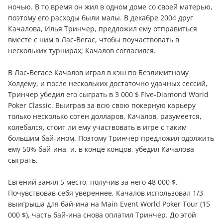
ночью. В то время он жил в одном доме со своей матерью,
поэтому его расходы были малы. В декабре 2004 друг
Качалова, Илья Тринчер, предложил ему отправиться
вместе с ним в Лас-Вегас, чтобы поучаствовать в
нескольких турнирах; Качалов согласился.
В Лас-Вегасе Качалов играл в кэш по Безлимитному
Холдему, и после нескольких достаточно удачных сессий,
Тринчер убедил его сыграть в 3 000 $ Five-Diamond World
Poker Classic. Выиграв за всю свою покерную карьеру
только несколько сотен долларов, Качалов, разумеется,
колебался, стоит ли ему участвовать в игре с таким
большим бай-ином. Поэтому Тринчер предложил одолжить
ему 50% бай-ина, и, в конце концов, убедил Качалова
сыграть.
Евгений занял 5 место, получив за него 48 000 $.
Почувствовав себя увереннее, Качалов использовал 1/3
выигрыша для бай-ина на Main Event World Poker Tour (15
000 $), часть бай-ина снова оплатил Тринчер. До этой