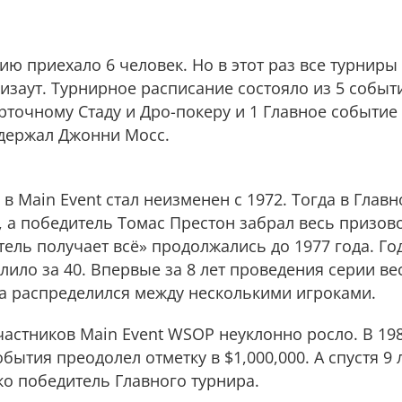
ию приехало 6 человек. Но в этот раз все турниры
заут. Турнирное расписание состояло из 5 событи
карточному Стаду и Дро-покеру и 1 Главное событие
одержал Джонни Мосс.
в Main Event стал неизменен с 1972. Тогда в Глав
, а победитель Томас Престон забрал весь призов
ль получает всё» продолжались до 1977 года. Год
алило за 40. Впервые за 8 лет проведения серии в
 а распределился между несколькими игроками.
участников Main Event WSOP неуклонно росло. В 19
ытия преодолел отметку в $1,000,000. А спустя 9 л
о победитель Главного турнира.