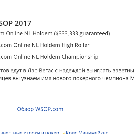
SOP 2017
m Online NL Holdem ($333,333 guaranteed)
.com Online NL Holdem High Roller
P.com Online NL Holdem Championship
тов едут в Лас-Вегас с надеждой выиграть заветны
сяцев вы узнаем имя нового покерного чемпиона 
Обзор WSOP.com
звестные игроки в покер
#
Крис Манимейкер