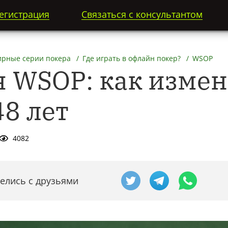
егистрация
Связаться с консультантом
ирные серии покера
Где играть в офлайн покер?
WSOP
 WSOP: как измен
48 лет
4082
елись с друзьями