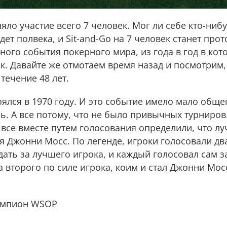
ло участие всего 7 человек. Мог ли себе кто-нибу
дет полвека, и Sit-and-Go на 7 человек станет пр
ного события покерного мира, из года в год в ко
ек. Давайте же отмотаем время назад и посмотрим,
течение 48 лет.
лся в 1970 году. И это событие имело мало общег
. А все потому, что не было привычных турниров
м все вместе путем голосования определили, что 
ся Джонни Мосс. По легенде, игроки голосовали д
ать за лучшего игрока, и каждый голосовал сам за
а второго по силе игрока, коим и стал Джонни Мос
емпион WSOP