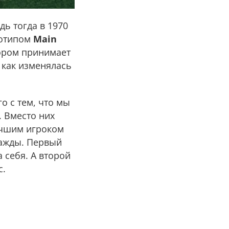
дь тогда в 1970
ототипом
Main
тором принимает
 как изменялась
о с тем, что мы
. Вместо них
лучшим игроком
важды. Первый
 себя. А второй
с.