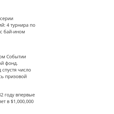
 серии
й: 4 турнира по
 с бай-ином
ном Событии
ой фонд.
 спустя число
есь призовой
82 году впервые
ет в $1,000,000