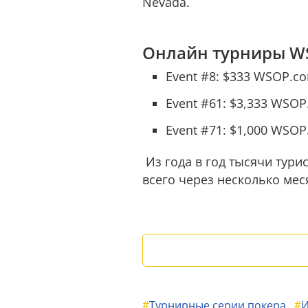
Nevada.
Онлайн турниры W
Event #8: $333 WSOP.co
Event #61: $3,333 WSOP
Event #71: $1,000 WSO
Из года в год тысячи турис
всего через несколько ме
#
Турнирные серии покера
#
И