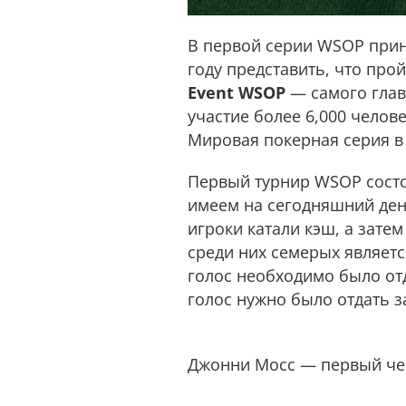
В первой серии WSOP приня
году представить, что прой
Event WSOP
— самого глав
участие более 6,000 челов
Мировая покерная серия в 
Первый турнир WSOP состоя
имеем на сегодняшний день
игроки катали кэш, а зате
среди них семерых являет
голос необходимо было отд
голос нужно было отдать з
Джонни Мосс — первый ч