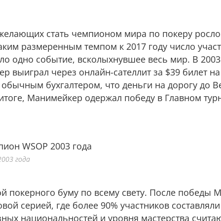
 желающих стать чемпионом мира по покеру росло
аким размеренным темпом к 2017 году число участ
ло одно событие, всколыхнувшее весь мир. В 2003
р выиграл через онлайн-сателлит за $39 билет на
 обычным бухгалтером, что дeньги на дорогу до 
В итоге, Манимейкер одержал победу в Главном тур
2003 года
ой покерного буму по всему свету. После победы 
вой серией, где более 90% участников составляли
зных национальностей и уровня мастерства счита