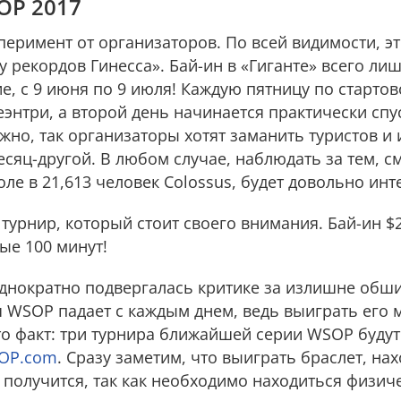
OP 2017
еримент от организаторов. По всей видимости, эт
 рекордов Гинесса». Бай-ин в «Гиганте» всего лиш
е, с 9 июня по 9 июля! Каждую пятницу по старто
энтри, а второй день начинается практически спу
жно, так организаторы хотят заманить туристов и 
есяц-другой. В любом случае, наблюдать за тем, с
ле в 21,613 человек Colossus, будет довольно инт
турнир, который стоит своего внимания. Бай-ин $2
ые 100 минут!
днократно подвергалась критике за излишне обш
я WSOP падает с каждым днем, ведь выиграть его
это факт: три турнира ближайшей серии WSOP буду
SOP.com
. Сразу заметим, что выиграть браслет, нах
получится, так как необходимо находиться физиче