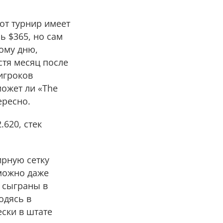
от турнир имеет
ь $365, но сам
вому дню,
стя месяц после
игроков
может ли «The
ересно.
.620, стек
ирную сетку
 можно даже
т сыграны в
одясь в
ски в штате