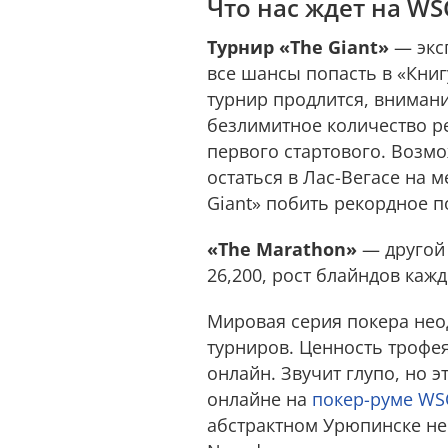
Что нас ждет на WS
Турнир «The Giant»
— эксп
все шансы попасть в «Книгу
турнир продлится, внимани
безлимитное количество ре
первого стартового. Возмо
остаться в Лас-Вегасе на м
Giant» побить рекордное по
«The Marathon»
— другой 
26,200, рост блайндов кажд
Мировая серия покера нео
турниров. Ценность трофе
онлайн. Звучит глупо, но 
онлайне на
покер-руме W
абстрактном Урюпинске не 