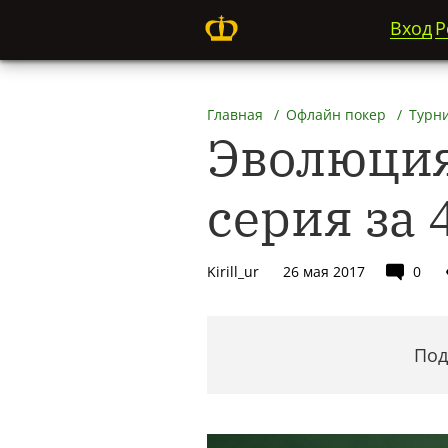
Вход
Р
Главная
Офлайн покер
Турн
Эволюция
серия за 
Kirill_ur
26 мая 2017
0
Под