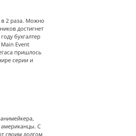
 в 2 раза. Можно
ников достигнет
 году бухгалтер
 Main Event
Вегаса пришлось
нире серии и
Манимейкера,
 американцы. С
ют своим долгом