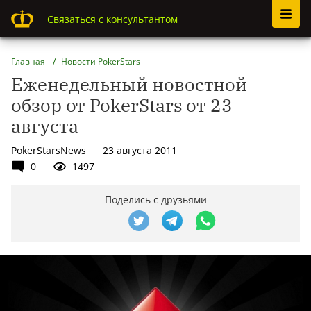
Связаться с консультантом
Главная
Новости PokerStars
Еженедельный новостной
обзор от PokerStars от 23
августа
PokerStarsNews
23 августа 2011
0
1497
Поделись с друзьями