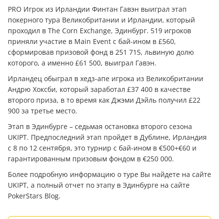
PRO Игрок из Ирландии Финтан Гавэн выиграл этап
покерного тура Великобритании и Ирландии, который
проходил в The Corn Exchange, Эдинбург. 519 игроков
приняли участие в Main Event с бай-ином в £560,
сформировав призовой фонд в 251 715, львиную долю
которого, а именно £61 500, выиграл Гавэн.
Ирландец обыграл в хедз-апе игрока из Великобритании
Андрю Хоксби, который заработал £37 400 в качестве
второго приза, в то время как Джэми Дэйль получил £22
900 за третье место.
Этап в Эдинбурге – седьмая остановка второго сезона
UKIPT. Предпоследний этап пройдет в Дублине, Ирландия
с 8 по 12 сентября, это турнир с бай-ином в €500+€60 и
гарантированным призовым фондом в €250 000.
Более подробную информацию о туре Вы найдете на сайте
UKIPT, а полный отчет по этапу в Эдинбурге на сайте
PokerStars Blog.