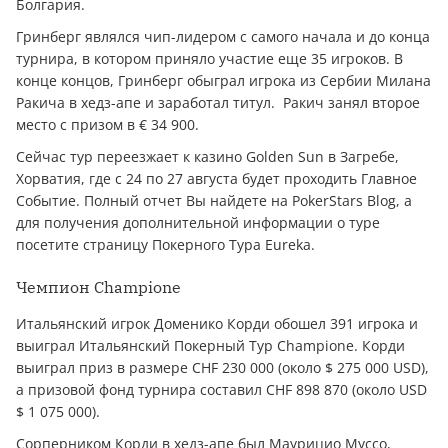
Болгария.
Гринберг являлся чип-лидером с самого начала и до конца
турнира, в котором приняло участие еще 35 игроков. В
конце концов, Гринберг обыграл игрока из Сербии Милана
Ракича в хедз-апе и заработал титул. Ракич занял второе
место с призом в € 34 900.
Сейчас тур переезжает к казино Golden Sun в Загребе,
Хорватия, где с 24 по 27 августа будет проходить Главное
Событие. Полный отчет Вы найдете на PokerStars Blog, а
для получения дополнительной информации о туре
посетите страницу Покерного Тура Eureka.
Чемпион Champione
Итальянский игрок Доменико Корди обошел 391 игрока и
выиграл Итальянский Покерный Тур Champione. Корди
выиграл приз в размере CHF 230 000 (около $ 275 000 USD),
а призовой фонд турнира составил CHF 898 870 (около USD
$ 1 075 000).
Сорперником Корди в хедз-апе был Маурицио Муссо,