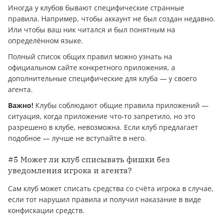
Иногда у клубов бывают специфические странные
правила. Например, чтобы аккаунт не был создан недавно.
Или чтобы ваш ник читался и был понятным на
определённом языке.
Полный список общих правил можно узнать на
официальном сайте конкретного приложения, а
дополнительные специфические для клуба — у своего
агента.
Важно!
Клубы соблюдают общие правила приложений —
ситуация, когда приложение что-то запретило, но это
разрешено в клубе, невозможна. Если клуб предлагает
подобное — лучше не вступайте в него.
#5 Может ли клуб списывать фишки без
уведомления игрока и агента?
Сам клуб может списать средства со счёта игрока в случае,
если тот нарушил правила и получил наказание в виде
конфискации средств.