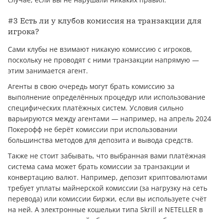
#3 Есть ли у клубов комиссия на транзакции для
игрока?
Сами клубы не взимают никакую комиссию с игроков,
поскольку не проводят с ними транзакции напрямую —
этим занимается агент.
Агенты в свою очередь могут брать комиссию за
выполнение определённых процедур или использование
специфических платёжных систем. Условия сильно
варьируются между агентами — например, на апрель 2024
Покерофф не берёт комиссии при использовании
большинства методов для депозита и вывода средств.
Также не стоит забывать, что выбранная вами платёжная
система сама может брать комиссии за транзакции и
конвертацию валют. Например, депозит криптовалютами
требует уплаты майнерской комиссии (за нагрузку на сеть
перевода) или комиссии биржи, если вы используете счёт
на ней. А электронные кошельки типа Skrill и NETELLER в