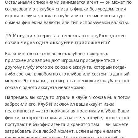
Остальными списаниями занимается агент — он может по
согласованию с клубом списать фишки без уведомления
игрока в случае, когда в клубе или союзе меняются курс
обмена фишек на валюты или тип используемой валюты.
#6 Могу ли я играть в нескольких клубах одного
союза через один аккаунт в приложении?
Большинство союзов во всех клубных покерных
приложениях запрещают игрокам присоединяться к
другому клубу этого же союза с аккаунта, который когда-
либо состоял в любом из его клубов или состоит в данный
момент. Это значит, что играть в нескольких клубах этого
союза с одного аккаунта невозможно.
Например, вы когда-то играли в клубе N союза M, а потом
забросили его. Клуб N исключил ваш аккаунт из-за
неактивности — это нормальная практика у клубов. Ваши
фишки, которые находились на счету в клубе, после этого
поступают в бэкофис агента и хранятся там — вы можете
затребовать их в любой момент. Если вы принимаете
решение вернуться к союз M, то вступить в его клубы с