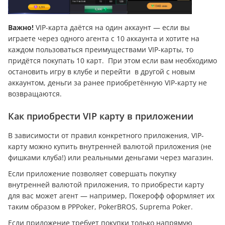
Важно!
VIP-карта даётся на один аккаунт — если вы
играете через одного агента с 10 аккаунта и хотите на
каждом пользоваться преимуществами VIP-карты, то
придётся покупать 10 карт. При этом если вам необходимо
остановить игру в клубе и перейти в другой с новым
аккаунтом, деньги за ранее приобретённую VIP-карту не
возвращаются.
Как приобрести VIP карту в приложении
В зависимости от правил конкретного приложения, VIP-
карту можно купить внутренней валютой приложения (не
фишками клуба!) или реальными деньгами через магазин.
Если приложение позволяет совершать покупку
внутренней валютой приложения, то приобрести карту
для вас может агент — например, Покерофф оформляет их
таким образом в PPPoker, PokerBROS, Suprema Poker.
Если приложение требует покупки только напрямую