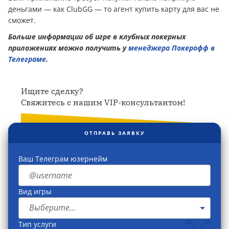
деньгами — как ClubGG — то агент купить карту для вас не
сможет.
Больше информации об игре в клубных покерных
приложениях можно получить у
менеджера Покерофф в
Телеграме
.
Ищите сделку?
Свяжитесь с нашим VIP-консультантом!
ОТПРАВЬ ЗАЯВКУ
Ваш Телеграм юзернейм
Вид игры
Выберите...
Тип услуги