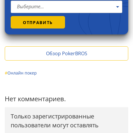
Выберите...
ОТПРАВИТЬ
Обзор PokerBROS
#
Онлайн покер
Нет комментариев.
Только зарегистрированные
пользователи могут оставлять