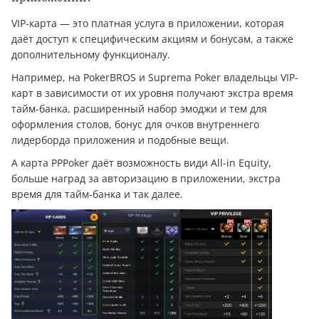
VIP-карта — это платная услуга в приложении, которая
даёт доступ к специфическим акциям и бонусам, а также
дополнительному функционалу.
Например, на PokerBROS и Suprema Poker владельцы VIP-
карт в зависимости от их уровня получают экстра время
тайм-банка, расширенный набор эмоджи и тем для
оформления столов, бонус для очков внутреннего
лидерборда приложения и подобные вещи.
А карта PPPoker даёт возможность види All-in Equity,
больше наград за авторизацию в приложении, экстра
время для тайм-банка и так далее.