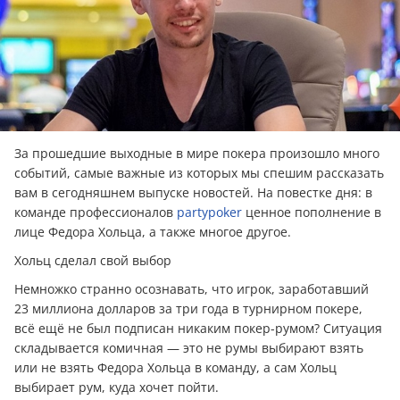
За прошедшие выходные в мире покера произошло много
событий, самые важные из которых мы спешим рассказать
вам в сегодняшнем выпуске новостей. На повестке дня: в
команде профессионалов
partypoker
ценное пополнение в
лице Федора Хольца, а также многое другое.
Хольц сделал свой выбор
Немножко странно осознавать, что игрок, заработавший
23 миллиона долларов за три года в турнирном покере,
всё ещё не был подписан никаким покер-румом? Ситуация
складывается комичная — это не румы выбирают взять
или не взять Федора Хольца в команду, а сам Хольц
выбирает рум, куда хочет пойти.