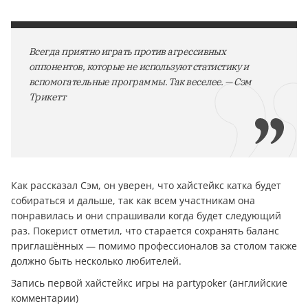
Всегда приятно играть против агрессивных
оппонентов, которые не используют статистику и
вспомогательные программы. Так веселее. — Сэм
Трикетт
Как рассказал Сэм, он уверен, что хайстейкс катка будет
собираться и дальше, так как всем участникам она
понравилась и они спрашивали когда будет следующий
раз. Покерист отметил, что старается сохранять баланс
приглашённых — помимо профессионалов за столом также
должно быть несколько любителей.
Запись первой хайстейкс игры на partypoker (английские
комментарии)