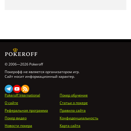
© 2006—2026 Pokeroff
Покерофф не является организатором игр.
Сайт носит информационный характер.
Pokeroff International
Покер обучение
О сайте
Статьи о покере
Реферальная программа
Правила сайта
Покер видео
Конфиденциальность
Новости покера
Карта сайта