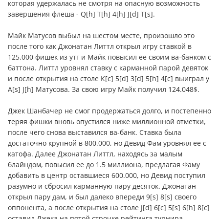
которая удержалась не смотря на опасную возможность
завершения флеша - Q[h] T[h] 4[h] J[d] T[s].
Майк Матусов выбыл на шестом месте, произошло это
после того как Джонатан Литтл открыл игру ставкой в
125.000 фишек из утг и Майк повысил ее своим ва-банком с
баттона. Литтл уровнял ставку с карманной парой девяток
и после открытия на столе К[c] 5[d] 3[d] 5[h] 4[c] выиграл у
A[s] J[h] Матусова. За свою игру Майк получил 124.048$.
Джек Шанбачер не смог продержаться долго, и постепенно
теряя фишки вновь опустился ниже миллионной отметки,
после чего снова выставился ва-банк. Ставка была
достаточно крупной в 800.000, но Девид Фам уровнял ее с
катофа. Далее Джонатан Литтл, находясь за малым
блайндом, повысил ее до 1.5 миллиона, предлагая Фаму
добавить в центр оставшиеся 600.000, но Девид поступил
разумно и сбросил карманную пару десяток. Джонатан
открыл пару дам, и был далеко впереди 9[s] 8[s] своего
оппонента, а после открытия на столе J[d] 6[c] 5[s] 6[h] 8[c]
оставил Джека на пятой строчке рейтинга турнира,