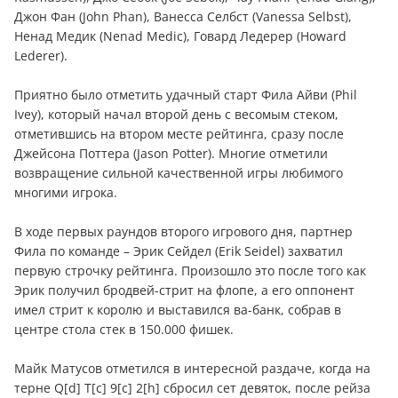
Джон Фан (John Phan), Ванесса Селбст (Vanessa Selbst),
Ненад Медик (Nenad Medic), Говард Ледерер (Howard
Lederer).
Приятно было отметить удачный старт Фила Айви (Phil
Ivey), который начал второй день с весомым стеком,
отметившись на втором месте рейтинга, сразу после
Джейсона Поттера (Jason Potter). Многие отметили
возвращение сильной качественной игры любимого
многими игрока.
В ходе первых раундов второго игрового дня, партнер
Фила по команде – Эрик Сейдел (Erik Seidel) захватил
первую строчку рейтинга. Произошло это после того как
Эрик получил бродвей-стрит на флопе, а его оппонент
имел стрит к королю и выставился ва-банк, собрав в
центре стола стек в 150.000 фишек.
Майк Матусов отметился в интересной раздаче, когда на
терне Q[d] T[c] 9[c] 2[h] сбросил сет девяток, после рейза