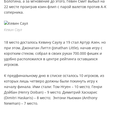
Болотина, а за мгновение до этого, Гевин Смит выбыл на
22 месте проиграв коин-флип с парой валетов против A-K
соперника.
Кевин Саул
18 место досталось Кевину Саулу а 19 стал Артур Азен, но
при этом, Джонатан Литтл (Jonathan Little), начав игру с
коротким стеком, собрал в своих руках 700.000 фишек и
удобно расположился в центре рейтинга оставшихся
игроков.
К предфинальному дню в списке осталось 10 игроков, из
которых лишь четверо должны были покинуть игру к
началу финала. Ими стали: Том Нгуен – 10 место; Генри
Дойбан (Henry Doiban) – 9 место; Димитрий Хаскарис
(Dimitri Haskaris) – 8 место; Энтони Ньюман (Anthony
Newman) – 7 место.