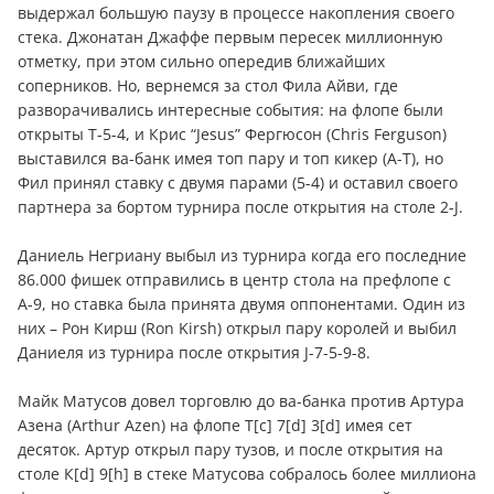
выдержал большую паузу в процессе накопления своего
стека. Джонатан Джаффе первым пересек миллионную
отметку, при этом сильно опередив ближайших
соперников. Но, вернемся за стол Фила Айви, где
разворачивались интересные события: на флопе были
открыты Т-5-4, и Крис “Jesus” Фергюсон (Chris Ferguson)
выставился ва-банк имея топ пару и топ кикер (А-Т), но
Фил принял ставку с двумя парами (5-4) и оставил своего
партнера за бортом турнира после открытия на столе 2-J.
Даниель Негриану выбыл из турнира когда его последние
86.000 фишек отправились в центр стола на префлопе с
А-9, но ставка была принята двумя оппонентами. Один из
них – Рон Кирш (Ron Kirsh) открыл пару королей и выбил
Даниеля из турнира после открытия J-7-5-9-8.
Майк Матусов довел торговлю до ва-банка против Артура
Азена (Arthur Azen) на флопе Т[c] 7[d] 3[d] имея сет
десяток. Артур открыл пару тузов, и после открытия на
столе К[d] 9[h] в стеке Матусова собралось более миллиона