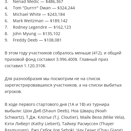
3. Nenad Medic — $486,367
4. Tom "Durrrr" Dwan — $324,244
5. Michael White — $243,184
6. Mark Weitzman — $189,142
7. Rodney Legendre — $162,123
8. John Myung — $135,102
9. Freddy Deeb — $108,081
В этом году участников собралось меньше (412), и общий
призовой фонд составил 3.996.400$. Главный приз
составил 1.120.310$.
Для разнообразия мы посмотрим не на список
зарегистрировавшихся участников, а на списки выбитых
игроков.
В ходе первого стартового дня (1A и 1B) из турнира
выбыли: Шон Диб (Shaun Deeb), Ноа Шварц (Noah
Schwartz), Т.Дж. Клотье (T.J. Cloutier), Майк Вела (Mike Vela),
Кэти Либерт (Kathy Liebert), Тайкер Расмуссен (Thayer
Rasmussen), Джо Себок (Joe Sebok), Чау Гианг (Chau Giang),