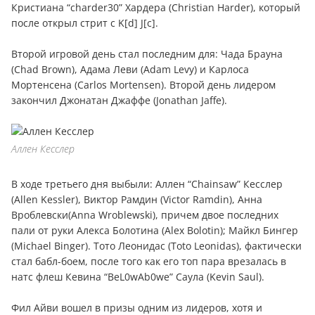
Кристиана “charder30” Хардера (Christian Harder), который
после открыл стрит с K[d] J[c].
Второй игровой день стал последним для: Чада Брауна
(Chad Brown), Адама Леви (Adam Levy) и Карлоса
Мортенсена (Carlos Mortensen). Второй день лидером
закончил Джонатан Джаффе (Jonathan Jaffe).
Аллен Кесслер
В ходе третьего дня выбыли: Аллен “Chainsaw” Кесслер
(Allen Kessler), Виктор Рамдин (Victor Ramdin), Анна
Вроблевски(Anna Wroblewski), причем двое последних
пали от руки Алекса Болотина (Alex Bolotin); Майкл Бингер
(Michael Binger). Тото Леонидас (Toto Leonidas), фактически
стал бабл-боем, после того как его топ пара врезалась в
натс флеш Кевина “BeL0wAb0we” Саула (Kevin Saul).
Фил Айви вошел в призы одним из лидеров, хотя и