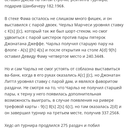
подарив Шанбачеру 182.196$.
В стеке Фама осталось не слишком много фишек, и он
выставился с парой двоек. Черльз Марчеси уровнял ставку
с К[s] J[c], который так же был шорт-стеком, но смог
удвоиться с парой шестерок против пары пятерок
Джонатана Джеффе. Чарльз получил старшую пару на
флопе - A[s] J[h] 4[s] и после открытия на столе A[d] 9[h]
оставил Девиду Фаму четвертое место и 240.344$.
Но и сам Чарльз не смог устоять от соблазна выставиться
ва-банк, когда в его руках оказались A[c] J[c], но Джонатан
Литтл уровнял ставку с парой дам, и являлся фаворитом
раздачи. Не смотря на то, что Чарльз не получил старшей
пары, к терну у него появилась дополнительная
возможность выиграть, в случае появления на ривере
трефовой карты - 9[c] 8[s] 2[s] 6[c], но там оказалась 2[d] и
он завершил турнир на третьем месте, получив 337.256$.
Хедс-ап турнира продлился 275 раздач и побил