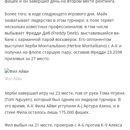
фишек и он завершил день на втором месте рейтинга.
Более того, в ходе следующего игрового дня, Майк
захватывает лидерство в этом турнире, а поле теряет
несколько известных профессионалов, в том числе
выбывает Фредди Диб (Freddy Deeb), выставившийся ва-
банк с карманной парой восьмерок. Его оппонентом
выступил Херби Монтальбано (Herbie Montalbano) с А-К и
получил на флопе старшую пару, оставив Фредди 23.259$
призовых за 27 место.
Фил Айви
Херби завершил игру на 23 месте, пав от руки Тома Нгуена
(Tom Nguyen), который был одним из лидеров турнира. В
это время, А-К Фила Айви уступили A-J Артура Азена, и в
стеке Фила осталось лишь 175.000 фишек.
Фил выбыл на 21 месте, проиграв с А-6 против К-9 Алекса