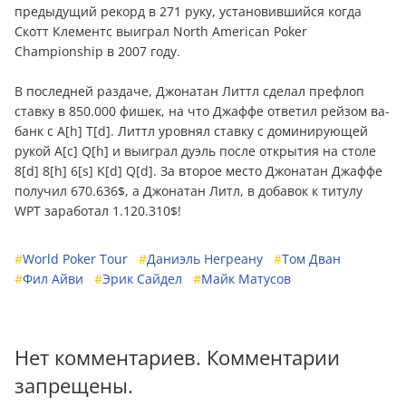
предыдущий рекорд в 271 руку, установившийся когда
Скотт Клементс выиграл North American Poker
Championship в 2007 году.
В последней раздаче, Джонатан Литтл сделал префлоп
ставку в 850.000 фишек, на что Джаффе ответил рейзом ва-
банк с А[h] T[d]. Литтл уровнял ставку с доминирующей
рукой A[c] Q[h] и выиграл дуэль после открытия на столе
8[d] 8[h] 6[s] K[d] Q[d]. За второе место Джонатан Джаффе
получил 670.636$, а Джонатан Литл, в добавок к титулу
WPT заработал 1.120.310$!
#
World Poker Tour
#
Даниэль Негреану
#
Том Дван
#
Фил Айви
#
Эрик Сайдел
#
Майк Матусов
Нет комментариев. Комментарии
запрещены.