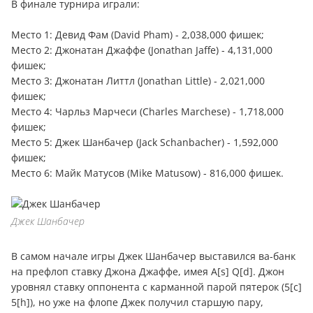
В финале турнира играли:
Место 1: Девид Фам (David Pham) - 2,038,000 фишек;
Место 2: Джонатан Джаффе (Jonathan Jaffe) - 4,131,000
фишек;
Место 3: Джонатан Литтл (Jonathan Little) - 2,021,000
фишек;
Место 4: Чарльз Марчеси (Charles Marchese) - 1,718,000
фишек;
Место 5: Джек Шанбачер (Jack Schanbacher) - 1,592,000
фишек;
Место 6: Майк Матусов (Mike Matusow) - 816,000 фишек.
Джек Шанбачер
В самом начале игры Джек Шанбачер выставился ва-банк
на префлоп ставку Джона Джаффе, имея А[s] Q[d]. Джон
уровнял ставку оппонента с карманной парой пятерок (5[c]
5[h]), но уже на флопе Джек получил старшую пару,