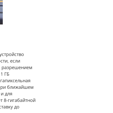
устройство
сти, если
 с разрешением
1 ГБ
егапиксельная
. При ближайшем
 и для
т 8-гигабайтной
ставку до