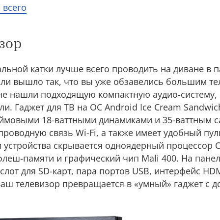
 всего
зор
льной катки лучше всего проводить на диване в 
ли вышло так, что вы уже обзавелись большим т
 не нашли подходящую компактную аудио-систему, 
кали. Гаджет для ТВ на ОС Android Ice Cream Sandwi
юймовыми 18-ваттными динамиками и 35-ваттным 
проводную связь Wi-Fi, а также имеет удобный п
 устройства скрывается одноядерный процессор Co
флеш-памяти и графический чип Mali 400. На панел
 слот для SD-карт, пара портов USB, интерфейс HDM
ваш телевизор превращается в «умный» гаджет с д