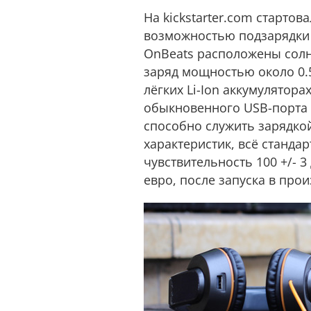
На kickstarter.com старто
возможностью подзарядки 
OnBeats расположены сол
заряд мощностью около 0.
лёгких Li-Ion аккумулятор
обыкновенного USB-порта в
способно служить зарядкой
характеристик, всё стандар
чувствительность 100 +/- 
евро, после запуска в прои