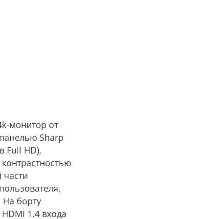
4k-монитор от
 панелью Sharp
 Full HD),
, контрастностью
й части
 пользователя,
 На борту
а HDMI 1.4 входа