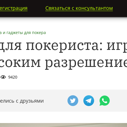
егистрация
Связаться с консультантом
а и гаджеты для покера
ля покериста: иг
соким разрешени
9420
елись с друзьями