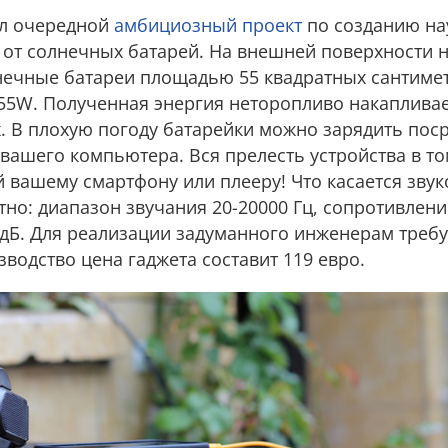
вал очередной
амбициозный проект
по созданию на
от солнечных батарей. На внешней поверхности 
нечные батареи площадью 55 квадратных сантиме
55W. Полученная энергия неторопливо накапливае
ах. В плохую погоду батарейки можно зарядить пос
ашего компьютера. Вся прелесть устройства в то
 вашему смартфону или плееру! Что касается зву
тно: диапазон звучания 20-20000 Гц, сопротивлени
3 дБ. Для реализации задуманного инженерам требу
зводство цена гаджета составит 119 евро.