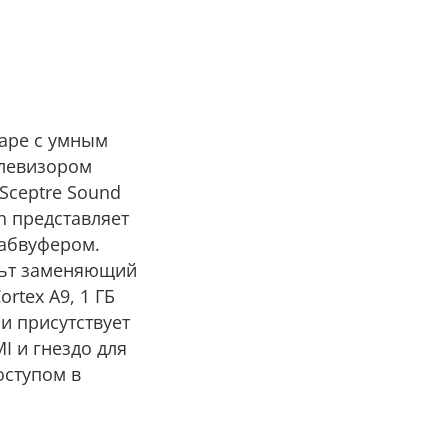
паре с умным
елевизором
Sceptre Sound
ch представляет
сабвуфером.
ульт заменяющий
rtex A9, 1 ГБ
и присутствует
I и гнездо для
оступом в