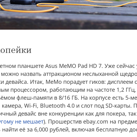
копейки
етном планшете Asus MeMO Pad HD 7. Уже сейчас 
о можно назвать аттракционом неслыханной щедро
ки девайса. Итак, MeMo порадует гиков: дисплеем
ным процессором, работающим на частоте 1,2 ГГц, 
ёмом флеш-памяти в 8/16 ГБ. На корпусе есть 5-м
камера, Wi-Fi, Bluetooth 4.0 и слот под SD-карты
чный девайс вне конкуренции как для покера, так
угому не мешает
). Прошерстив ebay.com на предме
 найти её за 6,000 рублей, включая бесплатную до