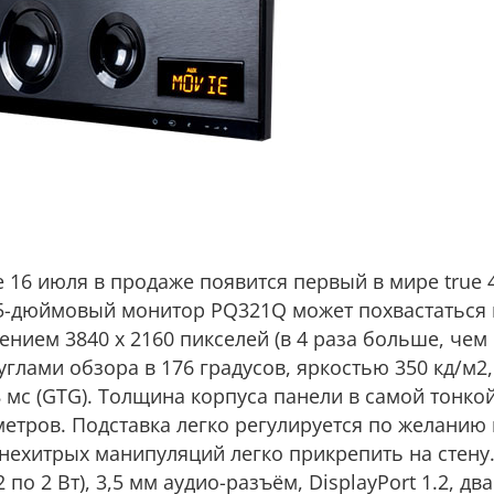
е 16 июля в продаже появится первый в мире true 
5-дюймовый монитор PQ321Q может похвастаться
ением 3840 x 2160 пикселей (в 4 раза больше, чем в
углами обзора в 176 градусов, яркостью 350 кд/м2
8 мс (GTG). Толщина корпуса панели в самой тонко
метров. Подставка легко регулируется по желанию
нехитрых манипуляций легко прикрепить на стену.
по 2 Вт), 3,5 мм аудио-разъём, DisplayPort 1.2, дв