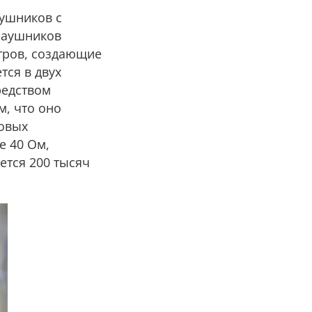
ушников с
наушников
тров, создающие
тся в двух
редством
м, что оно
ковых
е 40 Ом,
ется 200 тысяч