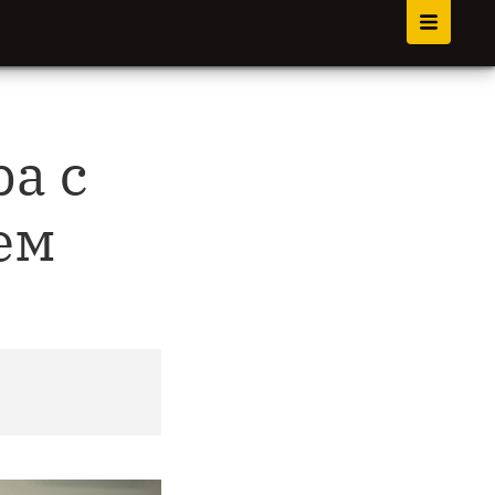
ра с
ем