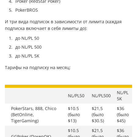
iPoker (RedStar Poker)
PokerBROS
И три вида подписок в зависимости от лимита (каждая
подписка включает в себя лимиты до):
до NL/PL 50
до NL/PL 500
до NL/PL 5K
Тарифы на подписку на месяц:
NL/PL
NL/PL50
NL/PL500
5K
PokerStars, 888, Chico
$10.5
$21,5
$36
(BetOnline,
(было
(было
(было
TigerGaming)
$13)
$30.5)
$45)
$10.5
$21,5
$36
GGPoker (ПокерОК)
(было
(было
(было