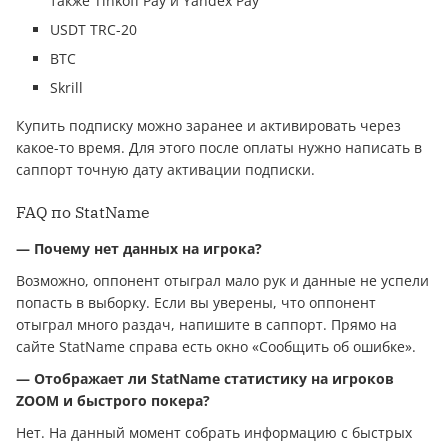
также Tinkoff Pay и Yandex Pay
USDT TRC-20
BTC
Skrill
Купить подписку можно заранее и активировать через
какое-то время. Для этого после оплаты нужно написать в
саппорт точную дату активации подписки.
FAQ по StatName
— Почему нет данных на игрока?
Возможно, оппонент отыграл мало рук и данные не успели
попасть в выборку. Если вы уверены, что оппонент
отыграл много раздач, напишите в саппорт. Прямо на
сайте StatName справа есть окно «Сообщить об ошибке».
— Отображает ли StatName статистику на игроков
ZOOM и быстрого покера?
Нет. На данный момент собрать информацию с быстрых