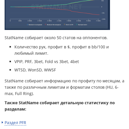
StatName собирает около 50 статов на оппонентов.
Количество рук, профит в $, профит в bb/100 и
любимый лимит.
VPIP, PRF, 3bet, Fold vs 3bet, 4bet
WTSD, WonSD, WWSF
StatName собирает информацию по профиту по месяцам, а
также по различным лимитам и форматам столов (HU, 6-
max, Full Ring).
Также StatName собирает детальную статистику по
разделам:
Раздел PFR