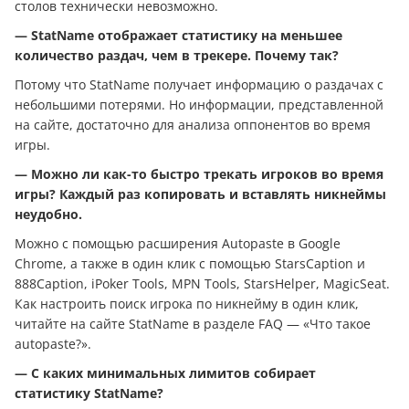
столов технически невозможно.
— StatName отображает статистику на меньшее
количество раздач, чем в трекере. Почему так?
Потому что StatName получает информацию о раздачах с
небольшими потерями. Но информации, представленной
на сайте, достаточно для анализа оппонентов во время
игры.
— Можно ли как-то быстро трекать игроков во время
игры? Каждый раз копировать и вставлять никнеймы
неудобно.
Можно с помощью расширения Autopaste в Google
Chrome, а также в один клик с помощью StarsCaption и
888Caption, iPoker Tools, MPN Tools, StarsHelper, MagicSeat.
Как настроить поиск игрока по никнейму в один клик,
читайте на сайте StatName в разделе FAQ — «Что такое
autopaste?».
— С каких минимальных лимитов собирает
статистику StatName?