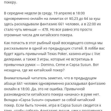
покеру.
В середине недели (в среду, 19 апреля) в 18:00
одновременно онлайн на лимитах от $0,23 до $4 за куш
здесь раскладывали фантазию 661 человек, а в 22:00 их
стало чуть меньше — 478. Но все равно это просто
огромные числа для китайского покера.
Как попасть в этот рыбный край восходящего солнца мы
рассказывали в одной из предыдущих статей. В лобби вас
будет ждать привычный Texas Poker, казино-игры с live
дилерами, а также 3 игры, которые не встретишь в
привычных румах — Domino, Ceme и Capsa Susun. Вот
незадача, где же китайский покер?
Внимательный читатель заметил, что в предыдущем
абзаце 661 человек одновременно раскладывал фантазию
онлайн в 18:00. Да, это не ошибка. Привычной
разновидности китайского покера «ананас» в руме нет.
Вкладка «Capsa Susun» скрывает за собой китайский
покер. Если быть точнее, игра в Capsa Susun сводится к
тому, чтобы собрать фантазию лучше, чем у противника.