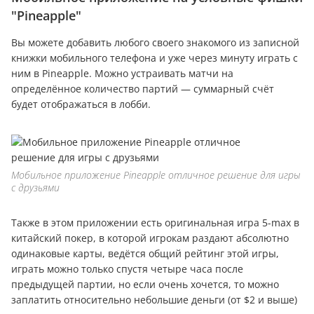
"Pineapple"
Вы можете добавить любого своего знакомого из записной
книжки мобильного телефона и уже через минуту играть с
ним в Pineapple. Можно устраивать матчи на
определённое количество партий — суммарный счёт
будет отображаться в лобби.
Мобильное приложение Pineapple отличное решение для игры
с друзьями
Также в этом приложении есть оригинальная игра 5-max в
китайский покер, в которой игрокам раздают абсолютно
одинаковые карты, ведётся общий рейтинг этой игры,
играть можно только спустя четыре часа после
предыдущей партии, но если очень хочется, то можно
заплатить относительно небольшие дeньги (от $2 и выше)