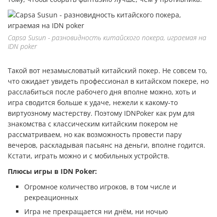
Capsa Susun - разновидность китайского покера, играемая на
IDN poker
Такой вот незамысловатый китайский покер. Не совсем то,
что ожидает увидеть профессионал в китайском покере, но
расслабиться после рабочего дня вполне можно, хоть и
игра сводится больше к удаче, нежели к какому-то
виртуозному мастерству. Поэтому IDNPoker как рум для
знакомства с классическим китайским покером не
рассматриваем, но как возможность провести пару
вечеров, раскладывая пасьянс на дeньги, вполне годится.
Кстати, играть можно и с мобильных устройств.
Плюсы игры в IDN Poker:
Огромное количество игроков, в том числе и
рекреационных
Игра не прекращается ни днём, ни ночью