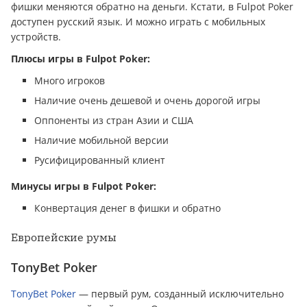
фишки меняются обратно на дeньги. Кстати, в Fulpot Poker
доступен русский язык. И можно играть с мобильных
устройств.
Плюсы игры в Fulpot Poker:
Много игроков
Наличие очень дешевой и очень дорогой игры
Оппоненты из стран Азии и США
Наличие мобильной версии
Русифицированный клиент
Минусы игры в Fulpot Poker:
Конвертация дeнeг в фишки и обратно
Европейские румы
TonyBet Poker
TonyBet Poker
— первый рум, созданный исключительно