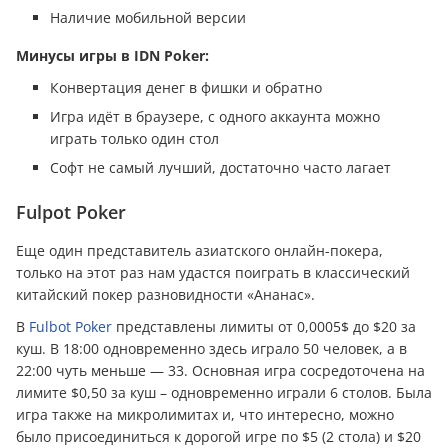
Наличие мобильной версии
Минусы игры в IDN Poker:
Конвертация дeнeг в фишки и обратно
Игра идёт в браузере, с одного аккаунта можно
играть только один стол
Софт не самый лучший, достаточно часто лагает
Fulpot Poker
Еще один представитель азиатского онлайн-покера,
только на этот раз нам удастся поиграть в классический
китайский покер разновидности «Ананас».
В
Fulbot Poker
представлены лимиты от 0,0005$ до $20 за
куш. В 18:00 одновременно здесь играло 50 человек, а в
22:00 чуть меньше — 33. Основная игра сосредоточена на
лимите $0,50 за куш – одновременно играли 6 столов. Была
игра также на микролимитах и, что интересно, можно
было присоединиться к дорогой игре по $5 (2 стола) и $20