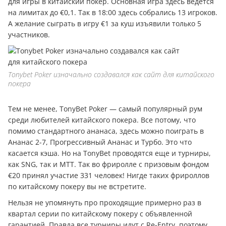
для игры в китайский покер. Основная игра здесь ведется
на лимитах до €0,1. Так в 18:00 здесь собрались 13 игроков.
А желание сыграть в игру €1 за куш изъявили только 5
участников.
Tonybet Poker изначально создавался как сайт для китайского
покера
Тем не менее, TonyBet Poker — самый популярный рум
среди любителей китайского покера. Все потому, что
помимо стандартного ананаса, здесь можно поиграть в
Ананас 2-7, Прогрессивный Ананас и Турбо. Это что
касается кэша. Но на TonyBet проводятся еще и турниры,
как SNG, так и MTT. Так во фриролле с призовым фондом
€20 принял участие 331 человек! Нигде таких фрироллов
по китайскому покеру вы не встретите.
Нельзя не упомянуть про проходящие примерно раз в
квартал серии по китайскому покеру с объявленной
гарантией. Правда все турниры идут с Re-Entry, поэтому