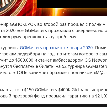
рнир GGПОКЕРОК во второй раз прошел с полным
та 2020 все GGMasters проходили с оверлеем, но р
олил руму преодолеть эту проблему.
 турниры
GGMasters проходят с января 2020
. Поми
игрокам лидерборд на год, по итогам которого са
чит до $500,000 и станет амбассадором GG Networ
анутся бесплатные билеты на 52 турнира GGMasters
место в ТОПе занимает бразилец под ником «M@c
 марта, то в $150 GGMasters $400K Gtd зарегистрир
говый призовой фонд превысил гарантию на $21,0