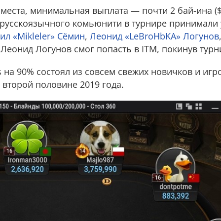
 места, минимальная выплата — почти 2 бай-ина ($
 русскоязычного комьюнити в турнире принимали
ил «Mikleler» Сёмин
,
Леонид «LeBroHbKA» Логунов
 Леонид Логунов смог попасть в ITM, покинув турн
 на 90% состоял из совсем свежих новичков и игр
 второй половине 2019 года.