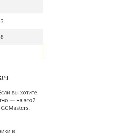
53
58
ач
Если вы хотите
тно — на этой
 GGMasters,
ники в