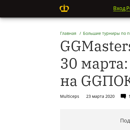
Вход
Р
Главная
Большие турниры по п
GGMaster
30 марта
на GGПО
Multiceps
23 марта 2020
Под