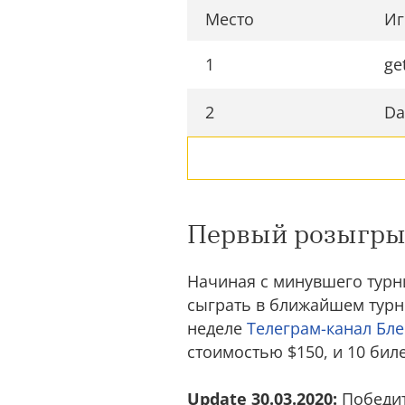
Место
Иг
1
ge
2
Da
Первый розыгрыш
Начиная с минувшего турни
сыграть в ближайшем турни
неделе
Телеграм-канал Бл
стоимостью $150, и 10 бил
Update 30.03.2020:
Победит