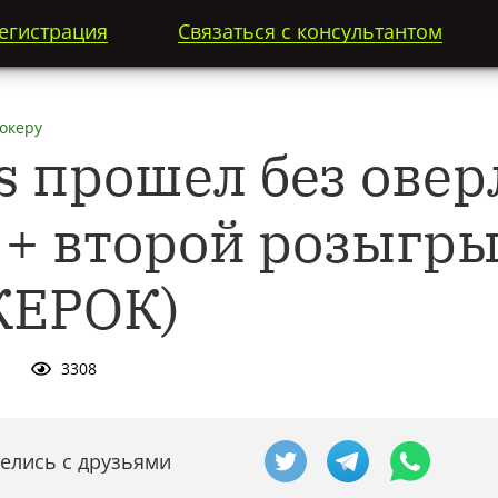
егистрация
Связаться с консультантом
океру
s прошел без овер
: + второй розыгр
КЕРОК)
1
3308
елись с друзьями