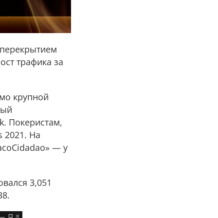
 перекрытием
ост трафика за
мо крупной
мый
k. Покеристам,
 2021. На
acoCidadao» — у
овался 3,051
38.