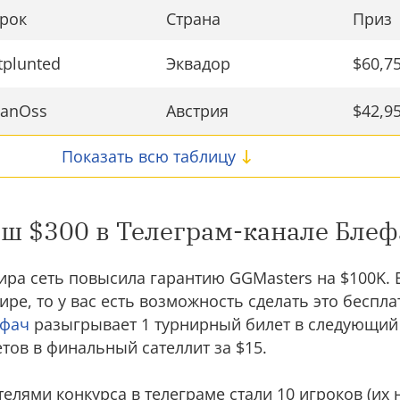
рок
Страна
Приз
tplunted
Эквадор
$60,7
anOss
Австрия
$42,9
Показать всю таблицу
 $300 в Телеграм-канале Блеф
ра сеть повысила гарантию GGMasters на $100K. 
ре, то у вас есть возможность сделать это беспла
ефач
разыгрывает 1 турнирный билет в следующий
етов в финальный сателлит за $15.
елями конкурса в телеграме стали 10 игроков (их 