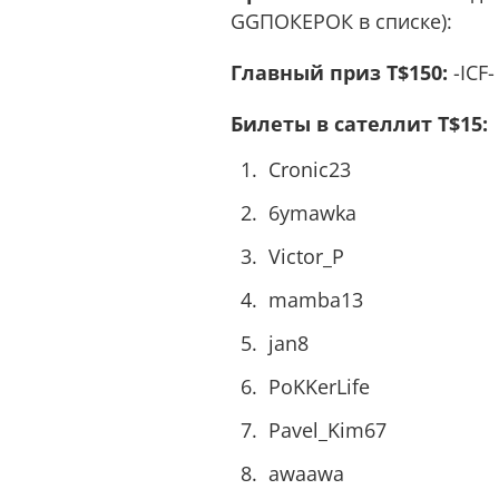
GGПОКЕРОК в списке):
Главный приз T$150:
-ICF-
Билеты в сателлит T$15:
Cronic23
6ymawka
Victor_P
mamba13
jan8
PoKKerLife
Pavel_Kim67
awaawa