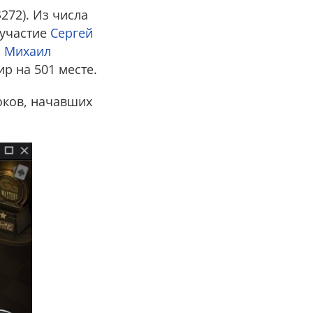
272). Из числа
 участие
Сергей
,
Михаил
ир на 501 месте.
оков, начавших