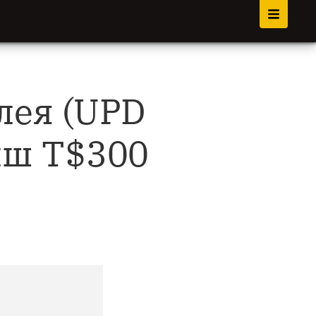
лея (UPD
ыш T$300