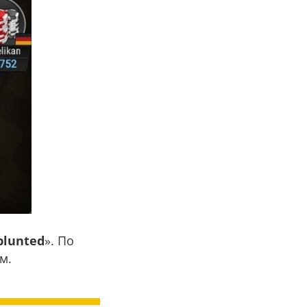
plunted
». По
м.