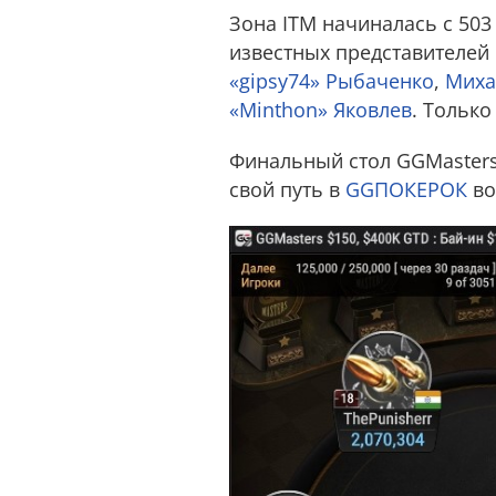
Зона ITM начиналась с 503
известных представителей
«gipsy74» Рыбаченко
,
Миха
«Minthon» Яковлев
. Только
Финальный стол GGMasters
свой путь в
GGПОКЕРОК
во