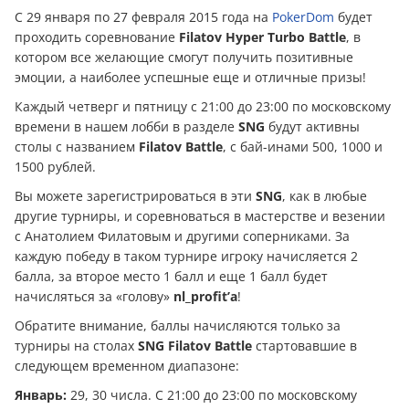
С 29 января по 27 февраля 2015 года на
PokerDom
будет
проходить соревнование
Filatov Hyper Turbo Battle
, в
котором все желающие смогут получить позитивные
эмоции, а наиболее успешные еще и отличные призы!
Каждый четверг и пятницу с 21:00 до 23:00 по московскому
времени в нашем лобби в разделе
SNG
будут активны
столы с названием
Filatov Battle
, с бай-инами 500, 1000 и
1500 рублей.
Вы можете зарегистрироваться в эти
SNG
, как в любые
другие турниры, и соревноваться в мастерстве и везении
с Анатолием Филатовым и другими соперниками. За
каждую победу в таком турнире игроку начисляется 2
балла, за второе место 1 балл и еще 1 балл будет
начисляться за «голову»
nl_profit’а
!
Обратите внимание, баллы начисляются только за
турниры на столах
SNG Filatov Battle
стартовавшие в
следующем временном диапазоне:
Январь:
29, 30 числа. С 21:00 до 23:00 по московскому