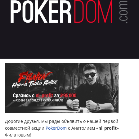
Дорогие друзья, мы рады объявить о нашей первой
совместной акции
PokerDom
с Анатолием «
nl_profit
»
Филатовым!