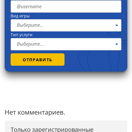
Вид игры
Выберите...
Тип услуги
Выберите...
ОТПРАВИТЬ
Нет комментариев.
Только зарегистрированные