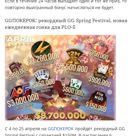
Если в течение 24 часов выпадает один и тот же приз, то
повторно выигранный бонус начисляться не будет.
GGПОКЕРОК: рекордный GG Spring Festival, новая
ежедневная гонка для PLO-5
С 4 по 25 апреля на
GGПОКЕРОК
пройдёт рекордный GG
Spring Festival с гарантией $150M. В расписании 6