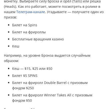
монетку. Выбираете силу броска и орёл (Tails) или решка
(Heads). Как это работает, можете посмотреть в ролике в
нашем
Телеграм-канале
. Угадываете — получаете один из
призов:
Билет на Spins
Билет на фрироллы
Бесплатные вращения казино
Кеш
Например, на уровне Бронза выдается случайным
образом:
Кеш — $15, $25 или $50
Билет $5 SPINS
Билет на фриролл Double Barrel с призовым
фондом $250
Билет на фриролл Winner Takes All с призовым
фондом $50