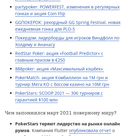
partypoker: POWERFEST, изменения в регулярных
гонках и акция Coin Flip
GGПОКЕРОК: рекордный GG Spring Festival, новая
ежедневная гонка для PLO-5
Покердом: лидерборды для игроков Виндфолл по
Холдему и Ананасу
RedStar Poker: акция «Football Predictor» с
главным призом в €250
888poker: акция «Максимальный кэшбек»
PokerMatch: акция Комбиллион на 1M грн и
турнир Мега КО с боссом казино на 10М грн
PokerStars: SCOOP 2021 — 306 турниров с
гарантией $100 млн
Чем запомнился март 2021 покерному миру?
PokerStars теряют лидерство на рынке онлайн
румов
. Компания Flutter
опубликовала отчет
о