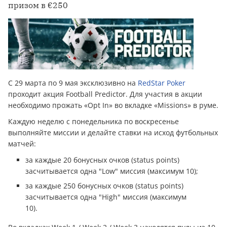
призом в €250
С 29 марта по 9 мая эксклюзивно на
RedStar Poker
проходит акция Football Predictor. Для участия в акции
необходимо прожать «Opt In» во вкладке «Missions» в руме.
Каждую неделю с понедельника по воскресенье
выполняйте миссии и делайте ставки на исход футбольных
матчей:
за каждые 20 бонусных очков (status points)
засчитывается одна "Low" миссия (максимум 10);
за каждые 250 бонусных очков (status points)
засчитывается одна "High" миссия (максимум
10).