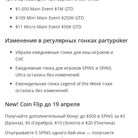
$1,050 Main Event $1M GTD
$109 Mini Main Event $250K GTD
$11 Micro Main Event $50K GTD
Изменения в регулярных гонках partypoker
Убрали ежедневные гонки для кеш-игроков и
СНГ.
Ежедневная гонка для игроков SPINS и SPINS
Ultra осталась без изменений.
Еженедельная гонка Legend of the Week тоже
осталась без изменений.
New! Coin Flip до 19 апреля
Получайте дополнительный бонус до $500 в SPINS за $3
(Бронза), $5 (Серебро), $10 (Золото) и $20 (Платина).
Отыгрываете 5 SPINS одного бай-ина — получаете