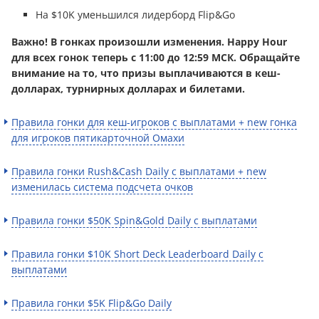
На $10K уменьшился лидерборд Flip&Go
Важно! В гонках произошли изменения. Happy Hour
для всех гонок теперь с 11:00 до 12:59 МСК. Обращайте
внимание на то, что призы выплачиваются в кеш-
долларах, турнирных долларах и билетами.
Правила гонки для кеш-игроков с выплатами + new гонка
для игроков пятикарточной Омахи
Правила гонки Rush&Cash Daily с выплатами + new
изменилась система подсчета очков
Правила гонки $50K Spin&Gold Daily с выплатами
Правила гонки $10K Short Deck Leaderboard Daily c
выплатами
Правила гонки $5K Flip&Go Daily