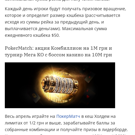
Каждый день игроки будут получать призовое вращение,
которое и определит размер кэшбека (рассчитывается
исходя из суммы рейка за предыдущий день, и
выплачивается деньгами). Максимальная сумма
ежедневного кэшбека $50.
PokerMatch: акция Комбиллион на 1M грн и
турнир Мега КО с боссом казино на 10М грн
Весь апрель играйте на
ПокерМатч
в кеш Холдем на
лимитах от 1/2 грн и выше, зарабатывайте баллы за
собранные комбинации и получайте призы в лидерборде.