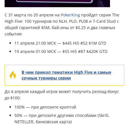
С 31 марта по 20 апреля на
PokerKing
пройдет серия The
High Five: 100 турниров по NLH, PLO, PL08 и 7-Card Stud с
общей гарантией $5M, бай-ины от $0.25 и два главных
события:
11 апреля 21:00 МСК — $445 Hi5 #52 $1M GTD
19 апреля 01:00 МСК — $55 Hi5 #87 $420K GTD
В чем прикол тематики High Five и самые
сочные турниры серии
До 4 апреля каждый игрок может получить релоад-бонус
до $100:
100% — при депозите криптой
50% — при депозите другими способами (Skrill,
NETELLER, банковская карта)