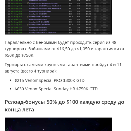
Параллельно с Веномами будет проходить серия из 48
турниров с бай-инами от $16,50 до $1,050 и гарантиями от
$50K до $750K.
Турниры с самыми крупными гарантиями пройдут 4 и 11
августа (всего 4 турнира):
$215 VenomSpecial PKO $300K GTD
$630 VenomSpecial Sunday HR $750K GTD
Релоад-бонусы 50% до $100 каждую среду до
конца лета