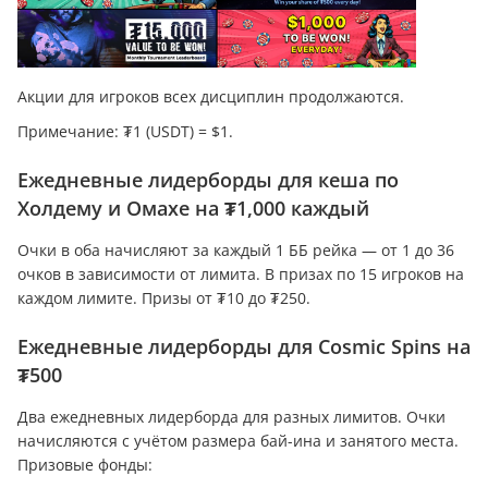
Акции для игроков всех дисциплин продолжаются.
Примечание: ₮1 (USDT) = $1.
Ежедневные лидерборды для кеша по
Холдему и Омахе на ₮1,000 каждый
Очки в оба начисляют за каждый 1 ББ рейка — от 1 до 36
очков в зависимости от лимита. В призах по 15 игроков на
каждом лимите. Призы от ₮10 до ₮250.
Ежедневные лидерборды для Cosmic Spins на
₮500
Два ежедневных лидерборда для разных лимитов. Очки
начисляются с учётом размера бай-ина и занятого места.
Призовые фонды: