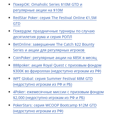
ПокерОК: Omaholic Series $10M GTD и
регулярные акции на $10M
RedStar Poker: серия The Festival Online €1,5M
GTD
Покердом: праздничные турниры по случаю
десятилетия рума и серия РОПЛ
BetOnline: завершение The Catch $22 Bounty
Series и акции для регулярных игроков
CoinPoker: регулярные акции на $85K в месяц
888poker: акция Royal Quest с призовым фондом
$300K во фрироллах (недоступно игрокам из РФ)
WPT Global: серия Summer Festival $8M GTD
(недоступно игрокам из РФ и РБ)
4Poker: ежемесячные миссии с призовым фондом
$2,000 (недоступно игрокам из РФ и РБ)
PokerStars: серия WCOOP Bootcamp $12M GTD
(недоступно игрокам из РФ)