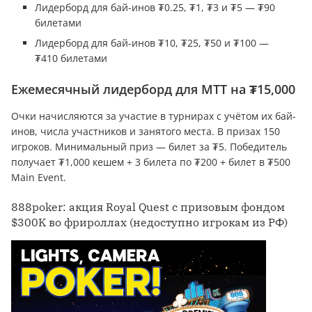
Лидерборд для бай-инов ₮0.25, ₮1, ₮3 и ₮5 — ₮90
билетами
Лидерборд для бай-инов ₮10, ₮25, ₮50 и ₮100 —
₮410 билетами
Ежемесячный лидерборд для МТТ на ₮15,000
Очки начисляются за участие в турнирах с учётом их бай-
инов, числа участников и занятого места. В призах 150
игроков. Минимальный приз — билет за ₮5. Победитель
получает ₮1,000 кешем + 3 билета по ₮200 + билет в ₮500
Main Event.
888poker: акция Royal Quest с призовым фондом
$300K во фрироллах (недоступно игрокам из РФ)