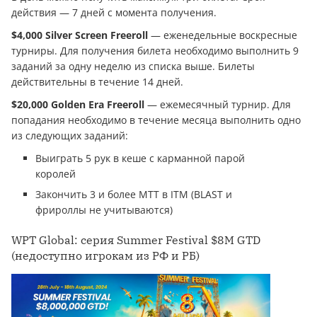
действия — 7 дней с момента получения.
$4,000 Silver Screen Freeroll
— еженедельные воскресные
турниры. Для получения билета необходимо выполнить 9
заданий за одну неделю из списка выше. Билеты
действительны в течение 14 дней.
$20,000 Golden Era Freeroll
— ежемесячный турнир. Для
попадания необходимо в течение месяца выполнить одно
из следующих заданий:
Выиграть 5 рук в кеше с карманной парой
королей
Закончить 3 и более МТТ в ITM (BLAST и
фрироллы не учитываются)
WPT Global: серия Summer Festival $8M GTD
(недоступно игрокам из РФ и РБ)