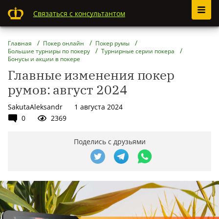
Связаться с консультантом
Главная
Покер онлайн
Покер румы
Большие турниры по покеру
Турнирные серии покера
Бонусы и акции в покере
Главные изменения покер
румов: август 2024
SakutaAleksandr
1 августа 2024
0
2369
Поделись с друзьями