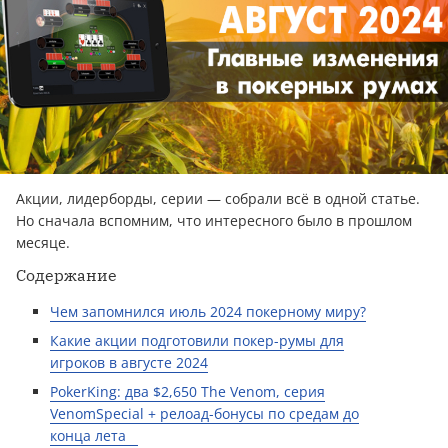
Акции, лидерборды, серии — собрали всё в одной статье.
Но сначала вспомним, что интересного было в прошлом
месяце.
Содержание
Чем запомнился июль 2024 покерному миру?
Какие акции подготовили покер-румы для
игроков в августе 2024
PokerKing: два $2,650 The Venom, серия
VenomSpecial + релоад-бонусы по средам до
конца лета