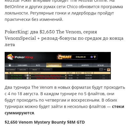
RedStar Poker впервые пройдёт The Festival Online. На
BetOnline и других румах сети Chico обновится программа
лояльности. Регулярные гонки и лидерборды пройдут
практически без изменений.
PokerKing: два $2,650 The Venom, серия
VenomSpecial + релоад-бонусы по средам до конца
лета
Два турнира The Venom в новых форматах будут проходить
с 4 по 18 августа. В каждом турнире по 5 флайтов, они
будут проходить по четвергам и воскресеньям. В обоих
турнирах можно будет зайти в несколько флайтов —
стеки
суммируются
.
$2,650 Venom Mystery Bounty $8M GTD