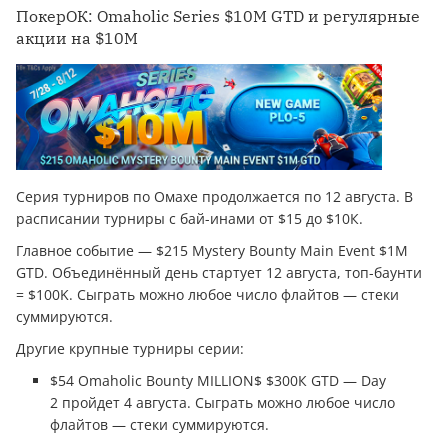
ПокерОК: Omaholic Series $10M GTD и регулярные
акции на $10M
Серия турниров по Омахе продолжается по 12 августа. В
расписании турниры с бай-инами от $15 до $10К.
Главное событие — $215 Mystery Bounty Main Event $1М
GTD. Объединённый день стартует 12 августа, топ-баунти
= $100K. Сыграть можно любое число флайтов — стеки
суммируются.
Другие крупные турниры серии:
$54 Omaholic Bounty MILLION$ $300К GTD — Day
2 пройдет 4 августа. Сыграть можно любое число
флайтов — стеки суммируются.