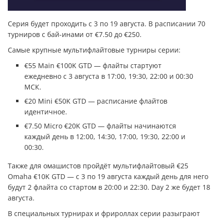
Серия будет проходить с 3 по 19 августа. В расписании 70
турниров с бай-инами от €7.50 до €250.
Самые крупные мультифлайтовые турниры серии:
€55 Main €100K GTD — флайты стартуют
ежедневно с 3 августа в 17:00, 19:30, 22:00 и 00:30
МСК.
€20 Mini €50K GTD — расписание флайтов
идентичное.
€7.50 Micro €20K GTD — флайты начинаются
каждый день в 12:00, 14:30, 17:00, 19:30, 22:00 и
00:30.
Также для омашистов пройдёт мультифлайтовый €25
Omaha €10K GTD — с 3 по 19 августа каждый день для него
будут 2 флайта со стартом в 20:00 и 22:30. Day 2 же будет 18
августа.
В специальных турнирах и фрироллах серии разыграют