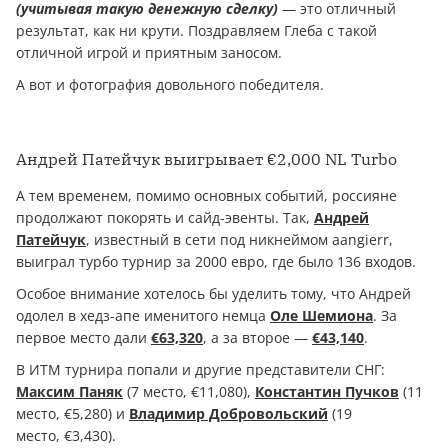
(учитывая такую денежную сделку)
— это отличный
результат, как ни крути. Поздравляем Глеба с такой
отличной игрой и приятным заносом.
А вот и фотография довольного победителя.
Андрей Патейчук выигрывает €2,000 NL Turbo
А тем временем, помимо основных событий, россияне
продолжают покорять и сайд-эвенты. Так,
Андрей
Патейчук
, известный в сети под никнеймом aangierr,
выиграл турбо турнир за 2000 евро, где было 136 входов.
Особое внимание хотелось бы уделить тому, что Андрей
одолел в хедз-апе именитого немца
Оле Шемиона
. За
первое место дали
€63,320
, а за второе —
€43,140
.
В ИТМ турнира попали и другие представители СНГ:
Максим Паняк
(7 место, €11,080),
Константин Пучков
(11
место, €5,280) и
Владимир Добровольский
(19
место, €3,430).