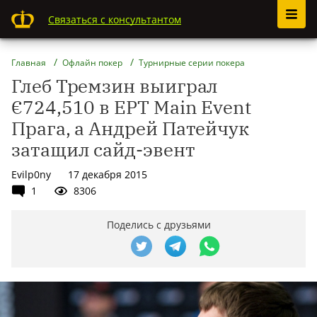
Связаться с консультантом
Главная
Офлайн покер
Турнирные серии покера
Глеб Тремзин выиграл
€724,510 в EPT Main Event
Прага, а Андрей Патейчук
затащил сайд-эвент
Evilp0ny
17 декабря 2015
1
8306
Поделись с друзьями