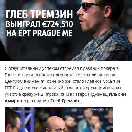
С оглушительным успехом отгремел праздник покера в
Праге и настало время поговорить о его победителях.
Центром внимания, конечно же, стало Главное Событие
EPT Prague и его финальный стол, в котором принимали
участие сразу же 2 игрока из СНГ: азербайджанец
Илькин
Амиров
и россиянин
Глеб Тремзин
.