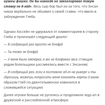
нужны фишки. Он бы никогда не заколлировал такую
ставку по 8-хай»
. Весь сыр-бор был из-за того, что Энсан
никак вербально не объявил о своей ставке, что ввело в
заблуждение Глеба.
Однако Хоссейн не удержался от комментариев в сторону
Глеба и произошёл следующий диалог:
— В следующий раз просто не блефуй
— Ты тоже не блефуй
— У меня была пятёрка, я же не блефовал
(все стоящие
рядом болельщики рассмеялись вместе с Энсаном)
— В следующий раз, если я поставлю all-in на ривере и ты
сбросишь, можешь попросить меня показать карты
(таким
образом Глеб по-джентельменски извинился в
сложившейся ситуации)
Далее игроки больше не ругались и продолжили хедз-ап в
дружеской и расслабленной атмосфере.