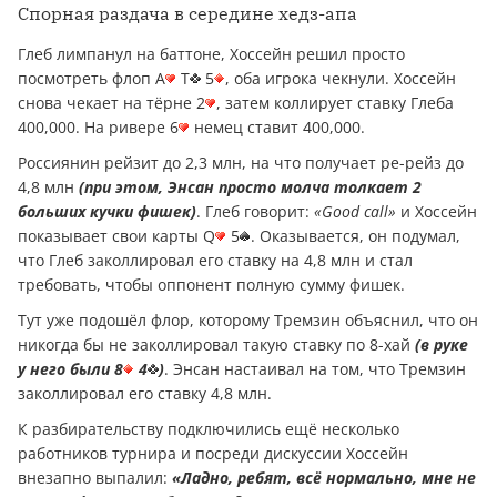
Спорная раздача в середине хедз-апа
Глеб лимпанул на баттоне, Хоссейн решил просто
посмотреть флоп A
T
5
, оба игрока чекнули. Хоссейн
снова чекает на тёрне 2
, затем коллирует ставку Глеба
400,000. На ривере 6
немец ставит 400,000.
Россиянин рейзит до 2,3 млн, на что получает ре-рейз до
4,8 млн
(при этом, Энсан просто молча толкает 2
больших кучки фишек)
. Глеб говорит:
«Good call»
и Хоссейн
показывает свои карты Q
5
. Оказывается, он подумал,
что Глеб заколлировал его ставку на 4,8 млн и стал
требовать, чтобы оппонент полную сумму фишек.
Тут уже подошёл флор, которому Тремзин объяснил, что он
никогда бы не заколлировал такую ставку по 8-хай
(в руке
у него были 8
4
)
. Энсан настаивал на том, что Тремзин
заколлировал его ставку 4,8 млн.
К разбирательству подключились ещё несколько
работников турнира и посреди дискуссии Хоссейн
внезапно выпалил:
«Ладно, ребят, всё нормально, мне не