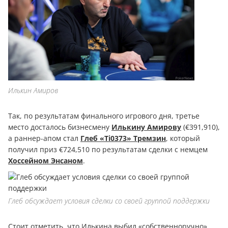
Илькин Амиров
Так, по результатам финального игрового дня, третье
место досталось бизнесмену
Илькину Амирову
(€391,910),
а раннер-апом стал
Глеб «Ti0373» Тремзин
, который
получил приз €724,510 по результатам сделки с немцем
Хоссейном Энсаном
.
Глеб обсуждает условия сделки со своей группой поддержки
Стоит отметить, что Илькина выбил «собственноручно»