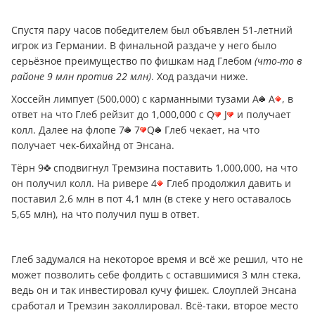
Спустя пару часов победителем был объявлен 51-летний
игрок из Германии. В финальной раздаче у него было
серьёзное преимущество по фишкам над Глебом
(что-то в
районе 9 млн против 22 млн)
. Ход раздачи ниже.
Хоссейн лимпует (500,000) с карманными тузами A
A
, в
ответ на что Глеб рейзит до 1,000,000 с Q
J
и получает
колл. Далее на флопе 7
7
Q
Глеб чекает, на что
получает чек-бихайнд от Энсана.
Тёрн 9
сподвигнул Тремзина поставить 1,000,000, на что
он получил колл. На ривере 4
Глеб продолжил давить и
поставил 2,6 млн в пот 4,1 млн (в стеке у него оставалось
5,65 млн), на что получил пуш в ответ.
Глеб задумался на некоторое время и всё же решил, что не
может позволить себе фолдить с оставшимися 3 млн стека,
ведь он и так инвестировал кучу фишек. Слоуплей Энсана
сработал и Тремзин заколлировал. Всё-таки, второе место