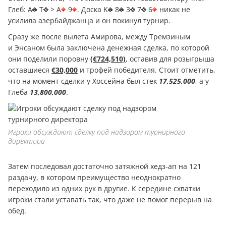
Глеб: A
T
> A
9
. Доска K
8
3
7
6
никак не
усилила азербайджанца и он покинул турнир.
Сразу же после вылета Амирова, между Тремзиным
и Энсаном была заключена денежная сделка, по которой
они поделили поровну
(€724,510)
, оставив для розыгрыша
оставшиеся
€30,000
и трофей победителя. Стоит отметить,
что на момент сделки у Хоссейна был стек
17,525,000
, а у
Глеба
13,800,000
.
Игроки обсуждают сделку под надзором турнирного
директора
Затем последовал достаточно затяжной хедз-ап на 121
раздачу, в котором преимущество неоднократно
переходило из одних рук в другие. К середине схватки
игроки стали уставать так, что даже не помог перерыв на
обед.