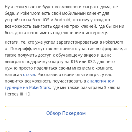
Ну а если у вас не будет возможности сыграть дома, не
беда. У PokerDom есть свой мобильный клиент для
устройств на базе iOS и Android, поэтому у каждого
возможность выиграть один из трех ключей, где бы он ни
был, достаточно иметь подключение к интернету.
Кстати, те, кто уже успел зарегистрироваться в PokerDom
от Покерофф, могут так же принять участие во фриролле, а
также получить доступ к обучающему видео и шанс
выиграть подарочную карту на $16 или $32, для чего
нужно просто поделиться своим мнением о комнате,
написав
отзыв
. Рассказав о своем опыте игры, у вас
появится возможность поучаствовать в
анaлoгичном
турнире на PokerStars
, где мы также разыграем 3 ключа
Heroes III HD.
Обзор Покердом