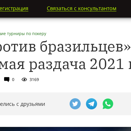
егистрация
Связаться с консультантом
ие турниры по покеру
ротив бразильцев»
мая раздача 2021 
0
3169
елись с друзьями