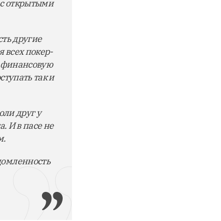
и с открытыми
сть другие
 всех покер-
т финансовую
ступать так и
оли друг у
а. И в пасе не
м.
едомленность