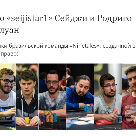
о «seijistar1» Сейджи и Родриго
елуан
ки бразильской команды «Ninetales», созданной в 
аправо: