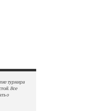
алке турнира
той. Все
ть о