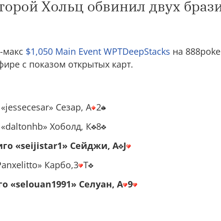
оторой Хольц обвинил двух браз
5-макс
$1,050 Main Event WPTDeepStacks
на 888poke
фире с показом открытых карт.
«jessecesar» Сезар, А
2
«daltonhb» Хоболд, К
8
го «seijistar1» Сейджи, А
J
nxelitto» Карбо,3
T
го «selouan1991» Селуан, A
9