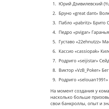
Юрий Дзивилевский (Yur
Бруно «great dant» Вол
Пабло «pabritz» Брито 
Педро «pvigar» Гаранья
Густаво «22ehnutzz» Мас
Кассио «cassiopak» Киле
Родриго «seijistar» Сейд
Виктор «VzB_Poker» Бег
Родриго «selouan1991» 
На момент создания у ком
насколько больше призовы
свои банкроллы, опыт и з