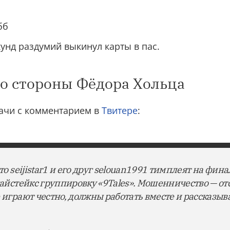
бб
екунд раздумий выкинул карты в пас.
со стороны Фёдора Хольца
ачи с комментарием в
Твитере
:
что seijistar1 и его друг selouan1991 тимплеят на фин
хайстейкс группировку «9Tales». Мошенничество — отс
 играют честно, должны работать вместе и рассказыва