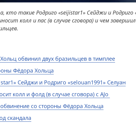
, кто такие Родриго «seijistar1» Сейджи и Родриго 
иносит колл и пас (в случае сговора) и чем заверши
ильцев.
й Хольц обвинил двух бразильцев в тимплее
роны Фёдора Хольца
jistar1» Сейджи и Родриго «selouan1991» Селуан
ит колл и фолд (в случае сговора) с AJo
 обвинение со стороны Фёдора Хольца
од скандала