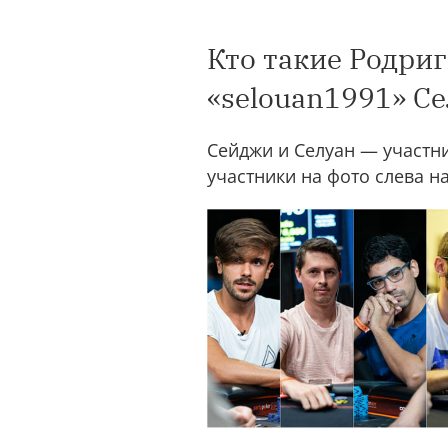
Кто такие Родриг
«selouan1991» С
Сейджи и Селуан — участни
участники на фото слева н