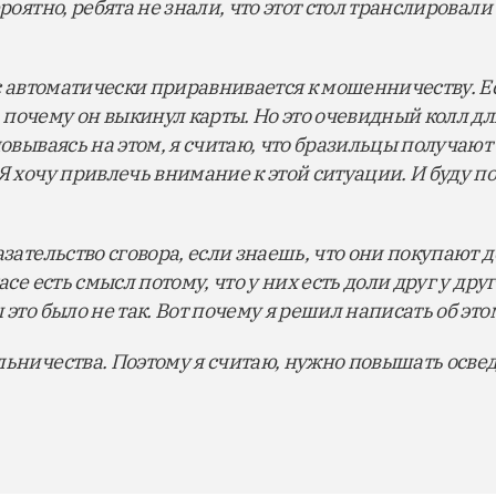
ероятно, ребята не знали, что этот стол транслировал
ас автоматически приравнивается к мошенничеству. Е
почему он выкинул карты. Но это очевидный колл для
сновываясь на этом, я считаю, что бразильцы получаю
Я хочу привлечь внимание к этой ситуации. И буду по
азательство сговора, если знаешь, что они покупают д
асе есть смысл потому, что у них есть доли друг у друг
 это было не так. Вот почему я решил написать об это
льничества. Поэтому я считаю, нужно повышать осв