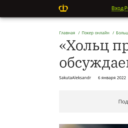
Вход
Р
Главная
Покер онлайн
Больш
«Хольц п
обсуждае
SakutaAleksandr
6 января 2022
Под