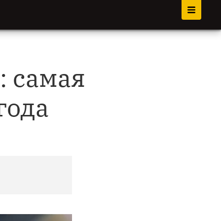
: самая
года