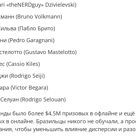
i «theNERDguy» Dzivielevski)
кманн (Bruno Volkmann)
Сильва (Пабло Брито)
ни (Pedro Garagnani)
телотто (Gustavo Mastelotto)
с (Cassio Kiles)
жи (Rodrigo Seiji)
ара (Victor Begara)
Селуан (Rodrigo Selouan)
анды было более $4,5M призовых в офлайне и ещё
х в онлайне. Бразильцы никого не обучали, а пр
нания, чтобы уменьшить влияние дисперсии и разо