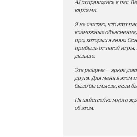
AJ отправились в пас. В
картами.
Я не считаю, что этот п
возможные объяснения, 
про, которых я знаю. О
прибыль от такой игры. 
дальше.
Эта раздача — яркое док
друга. Для меня в этом п
было бы смысла, если бы
На хайстсейкс много жу
об этом.