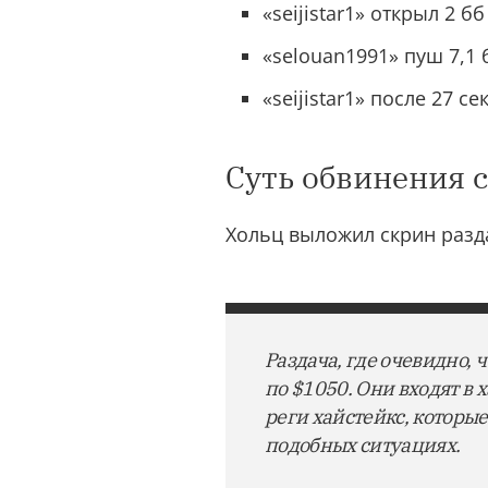
«seijistar1» открыл 2 бб
«selouan1991» пуш 7,1 
«seijistar1» после 27 с
Суть обвинения 
Хольц выложил скрин разд
Раздача, где очевидно, 
по $1050. Они входят в 
реги хайстейкс, которые
подобных ситуациях.