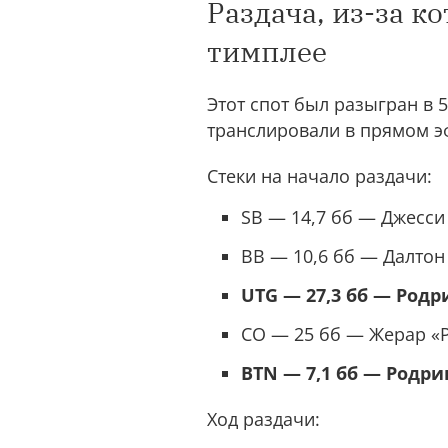
Раздача, из-за к
тимплее
Этот спот был разыгран в 
транслировали в прямом э
Стеки на начало раздачи:
SB — 14,7 бб — Джесси 
BB — 10,6 бб — Далтон 
UTG — 27,3 бб — Родри
CO — 25 бб — Жерар «Pa
BTN — 7,1 бб — Родри
Ход раздачи: