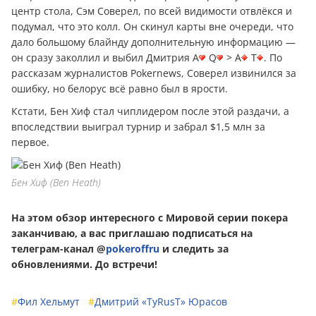
центр стола, Сэм Соверел, по всей видимости отвлёкся и
подумал, что это колл. Он скинул карты вне очереди, что
дало большому блайнду дополнительную информацию —
он сразу заколлил и выбил Дмитрия A
Q
> A
T
. По
рассказам журналистов Pokernews, Соверел извинился за
ошибку, но белорус всё равно был в ярости.
Кстати, Бен Хиф стал чиплидером после этой раздачи, а
впоследствии выиграл турнир и забрал $1,5 млн за
первое.
Бен Хиф (Ben Heath)
На этом обзор интересного с Мировой серии покера
заканчиваю, а вас приглашаю подписаться на
телеграм-канал @
pokeroffru
и следить за
обновлениями. До встречи!
#
Фил Хельмут
#
Дмитрий «TyRusT» Юрасов