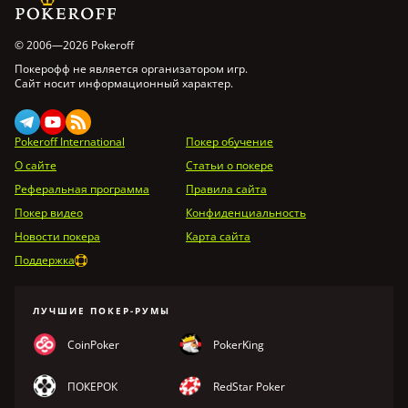
© 2006—2026 Pokeroff
Покерофф не является организатором игр.
Сайт носит информационный характер.
Pokeroff International
Покер обучение
О сайте
Статьи о покере
Реферальная программа
Правила сайта
Покер видео
Конфиденциальность
Новости покера
Карта сайта
Поддержка
ЛУЧШИЕ ПОКЕР-РУМЫ
CoinPoker
PokerKing
ПОКЕРОК
RedStar Poker