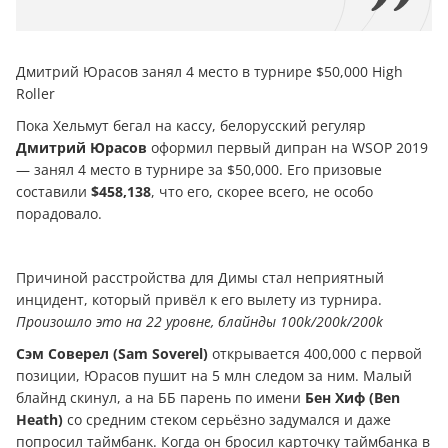
Дмитрий Юрасов занял 4 место в турнире $50,000 High
Roller
Пока Хельмут бегал на кассу, белорусский регуляр
Дмитрий Юрасов
оформил первый дипран на WSOP 2019
— занял 4 место в турнире за $50,000. Его призовые
составили
$458,138
, что его, скорее всего, не особо
порадовало.
Причиной расстройства для Димы стал неприятный
инцидент, который привёл к его вылету из турнира.
Произошло это на 22 уровне, блайнды 100k/200k/200k
Сэм Соверел
(Sam Soverel)
открывается 400,000 с первой
позиции, Юрасов пушит на 5 млн следом за ним. Малый
блайнд скинул, а на ББ парень по имени
Бен Хиф (Ben
Heath)
со средним стеком серьёзно задумался и даже
попросил таймбанк. Когда он бросил карточку таймбанка в