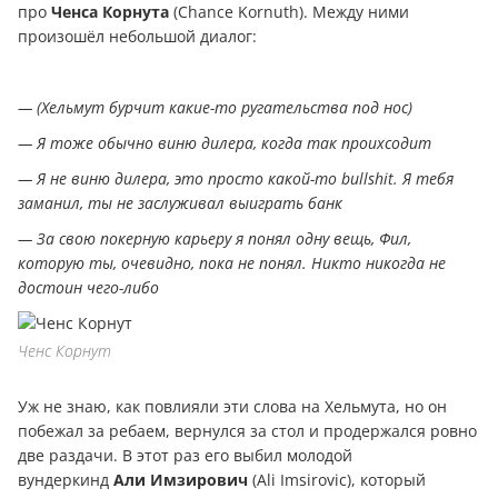
про
Ченса Корнута
(Chance Kornuth). Между ними
произошёл небольшой диалог:
— (Хельмут бурчит какие-то ругательства под нос)
— Я тоже обычно виню дилера, когда так проихсодит
— Я не виню дилера, это просто какой-то bullshit. Я тебя
заманил, ты не заслуживал выиграть банк
— За свою покерную карьеру я понял одну вещь, Фил,
которую ты, очевидно, пока не понял. Никто никогда не
достоин чего-либо
Ченс Корнут
Уж не знаю, как повлияли эти слова на Хельмута, но он
побежал за ребаем, вернулся за стол и продержался ровно
две раздачи. В этот раз его выбил молодой
вундеркинд
Али Имзирович
(Ali Imsirovic), который