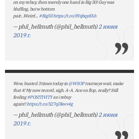
on my rebuy, then merely one hand in Big 50! Guy was
bluffing, but w bottom
pair...Weird...
#Big50
https://t.co/8YqbqyifAh
— phil_hellmuth (@phil_hellmuth)
2 июня
2019 г.
Wow, busted 3 times today in
@WSOP
tourneys wait, make
that 4! My new record, sigh. A-A. Ace on flop, really? Still
feeling
#POSITIVITY
as i rebuy
again!!
https://t.co/X27qDkwv4g
— phil_hellmuth (@phil_hellmuth)
2 июня
2019 г.