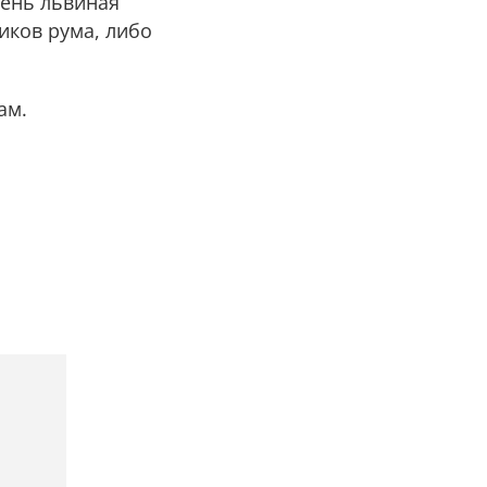
день львиная
иков рума, либо
ам.