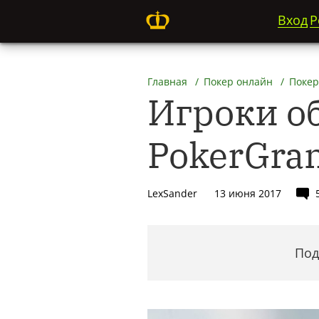
Вход
Р
Главная
Покер онлайн
Покер
Игроки о
PokerGra
LexSander
13 июня 2017
Под