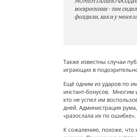
МОМЕНТАЛЬНО ФОЛДИЛИ В
воскресники - там сид
фолдили, как и у меня з
Также известны случаи пуб
играющих в подозрительно
Ещё одним из ударов по и
инстант-бонусов. Многим иг
кто не успел им воспользо
дней. Администрация рума,
«разослала их по ошибке».
К сожалению, похоже, что к