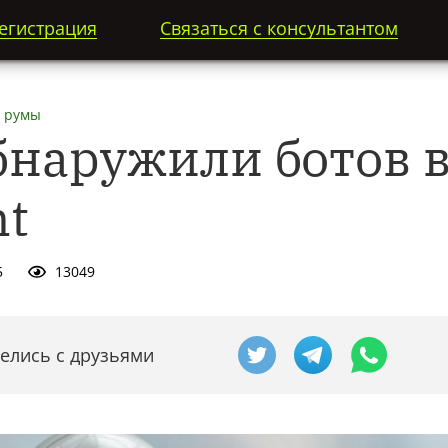
егистрация
Связаться с консультантом
 румы
бнаружили ботов 
nt
5
13049
елись с друзьями