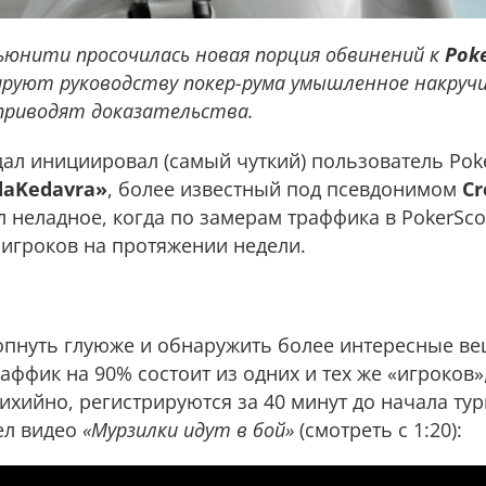
мьюнити просочилась новая порция обвинений к
Pok
ируют руководству покер-рума умышленное накруч
приводят доказательства.
ндал инициировал (самый чуткий) пользователь Pok
daKedavra»
, более известный под псевдонимом
Cr
л неладное, когда по замерам траффика в PokerSco
 игроков на протяжении недели.
копнуть глуюже и обнаружить более интересные вещ
аффик на 90% состоит из одних и тех же «игроков»
ихийно, регистрируются за 40 минут до начала тур
ел видео
«Мурзилки идут в бой»
(смотреть с 1:20):