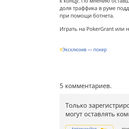
к концу. По мнению оставш
доля траффика в руме подд
при помощи ботнета.
Играть на PokerGrant или 
#
Эксклюзив — покер
5 комментариев.
Только зарегистрир
могут оставлять ко
Авторизуйся
Нов