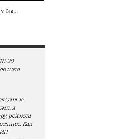
y Big».
18-20
ню и это
следил за
омп, я
ру, рейзили
роятное. Как
ДИН