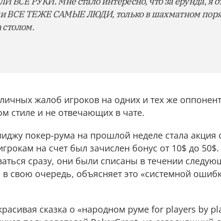
СЕ РУКИ. Мне стало интересно, что за ерунда, я о
ели ВСЕ ТЕЖЕ САМЫЕ ЛЮДИ, только в шахматном поря
а столом.
личных жалоб игроков на одних и тех же оппонент
м стиле и не отвечающих в чате.
миджу покер-рума на прошлой неделе стала акция 
рокам на счет был зачислен бонус от 10$ до 50$. 
ваться сразу, они были списаны в течении следую
 в свою очередь, объясняет это «системной ошибк
расивая сказка о «народном руме for players by pl