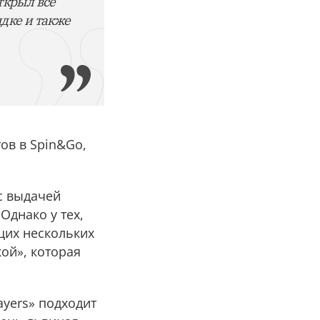
ткрыл все
дке и также
ов в Spin&Go,
с выдачей
Однако у тех,
щих нескольких
ой», которая
ayers» подходит