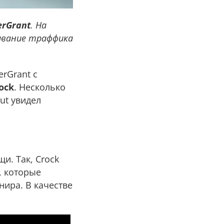
erGrant
. На
ивание траффика
erGrant c
ock
. Несколько
ut увидел
и. Так, Crock
, которые
нира. В качестве