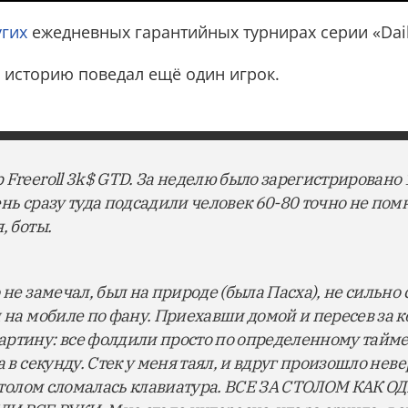
угих
ежедневных гарантийных турнирах серии «Dail
 историю поведал ещё один игрок.
 Freeroll 3k$ GTD. За неделю было зарегистрировано 
нь сразу туда подсадили человек 60-80 точно не пом
, боты.
 не замечал, был на природе (была Пасха), не сильно 
 на мобиле по фану. Приехавши домой и пересев за к
ртину: все фолдили просто по определенному тайме
а в секунду. Стек у меня таял, и вдруг произошло неве
а столом сломалась клавиатура. ВСЕ ЗА СТОЛОМ КАК О