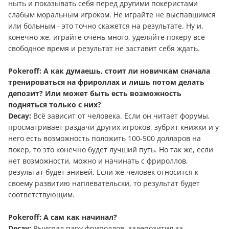
ныть и показывать себя перед другими покеристами
слабым моральным игроком. Не играйте не выспавшимся
или больным - это точно скажется на результате. Ну и,
конечно же, играйте очень много, уделяйте покеру всё
свободное время и результат не заставит себя ждать.
Pokeroff: А как думаешь, стоит ли новичкам сначала
тренироваться на фрироллах и лишь потом делать
депозит? Или может быть есть возможность
подняться только с них?
Decay:
Всё зависит от человека. Если он читает форумы,
просматривает раздачи других игроков, зубрит книжки и у
него есть возможность положить 100-500 долларов на
покер, то это конечно будет лучший путь. Но так же, если
нет возможности, можно и начинать с фрироллов,
результат будет энивей. Если же человек относится к
своему развитию наплевательски, то результат будет
соответствующим.
Pokeroff: А сам как начинал?
Decay:
Выиграл пару фрироллов, задепозитил за