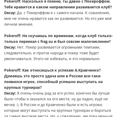
Pokeroff: Насколько я помню, ты давно с Покероффом.
Тебе нравится в каком направлении развивается клуб?
Decay:
Да, с Покероффом я с самого начала. К сожалению,
мне не очень нравится как он развивается. Но это уже моё
личное мнение.
Pokeroff: Не скучаешь по временам, когда клуб только-
только переехал с frag.su и был совсем малочисленен?
Decay:
Нет. Покер развивается огромными темпами,
следовательно, и приток народа в покер тоже будет
увеличиваться. Этого не избежать, и это нормально.
Pokeroff: Как относишься к успехам А.Кравченко?
Думаешь это просто удача или в России все-таки
появился игрок, способный успешно выступать на
крупных турнирах?
Decay:
Я очень-очень рад за его успех, конечно бы лучше
было чтобы я оказался на его месте, ну да ладно, ещё не
вечер :). В России и до Кравченко были и есть игроки,
которые могут выступать на крупных турнирах и бороться
за самые высокие места. Но, к сожалению, им пока меньше