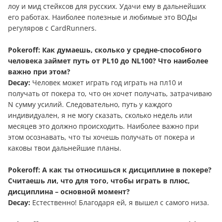
лоу и мид стейксов для русских. Удачи ему в дальнейших
его работах. Наиболее полезные и любимые это ВОДы
регуляров с CardRunners.
Pokeroff: Как думаешь, сколько у средне-способного
человека займет путь от PL10 до NL100? Что наиболее
важно при этом?
Decay:
Человек может играть год играть на пл10 и
получать от покера то, что он хочет получать, затрачиваю
N сумму усилий. Следовательно, путь у каждого
индивидуален, я не могу сказать, сколько недель или
месяцев это должно происходить. Наиболее важно при
этом осознавать, что ты хочешь получать от покера и
каковы твои дальнейшие планы.
Pokeroff: А как ты относишься к дисциплине в покере?
Считаешь ли, что для того, чтобы играть в плюс,
дисциплина – основной момент?
Decay:
Естественно! Благодаря ей, я вышел с самого низа.