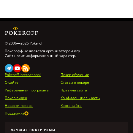
© 2006—2026 Pokeroff
Покерофф не является организатором игр.
Сайт носит информационный характер.
Pokeroff International
Покер обучение
О сайте
Статьи о покере
Реферальная программа
Правила сайта
Покер видео
Конфиденциальность
Новости покера
Карта сайта
Поддержка
ЛУЧШИЕ ПОКЕР-РУМЫ