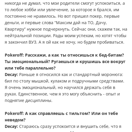
никогда не думал, что мои родители смогут успокоиться, а
то любое хобби или увлечение, за которое я брался, им
постоянно не нравилось. Но вот пришел покер, первые
дeньги, и первые слова “Максим дай на ТО, Дачу,
Квартиру” нужное подчеркнуть. Сейчас они, скажем так, на
нейтральной позиции. Рады моим успехам, но хотят чтобы
я закончил ВУЗ. А я ой как не хочу, но будем пробиваться.
Pokeroff: Расскажи, а как ты относишься к бед-битам?
Ты эмоциональный? Ругаешься и крушишь все вокруг
или тебе параллельно?
Decay:
Раньше я относился как и стандартный моронюга:
бил по столу мышкой, кулаком и подручными средствами.
Я очень эмоциональный, но научился держать себя в
руках. Единственное, чем я это могу объяснить - опыт и
поднятие дисциплины.
Pokeroff: А как справляешь с тильтом? Или он тебе
неведом?
Decay:
Стараюсь сразу успокоится и внушить себе, что я