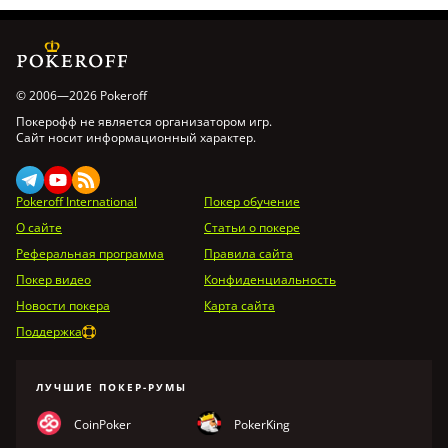
© 2006—2026 Pokeroff
Покерофф не является организатором игр.
Сайт носит информационный характер.
Pokeroff International
Покер обучение
О сайте
Статьи о покере
Реферальная программа
Правила сайта
Покер видео
Конфиденциальность
Новости покера
Карта сайта
Поддержка
ЛУЧШИЕ ПОКЕР-РУМЫ
CoinPoker
PokerKing