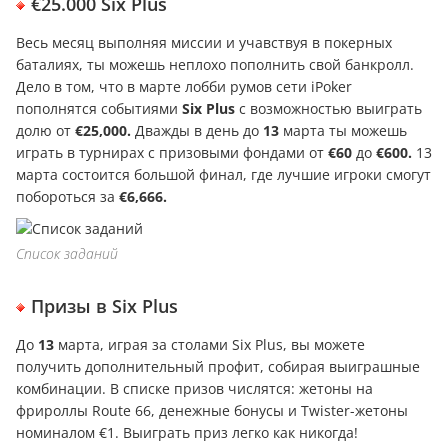
€25.000 Six Plus
Весь месяц выполняя миссии и учавствуя в покерных
баталиях, ты можешь неплохо пополнить свой банкролл.
Дело в том, что в марте лобби румов сети iPoker
пополнятся событиями
Six Plus
с возможностью выиграть
долю от
€25,000.
Дважды в день до
13
марта ты можешь
играть в турнирах с призовыми фондами от
€60
до
€600.
13
марта состоится большой финал, где лучшие игроки смогут
побороться за
€6,666.
Список заданий
Призы в Six Plus
До
13
марта, играя за столами Six Plus, вы можете
получить дополнительный профит, собирая выиграшные
комбинации. В списке призов числятся: жетоны на
фрироллы Route 66, денежные бонусы и Twister-жетоны
номиналом €1. Выиграть приз легко как никогда!