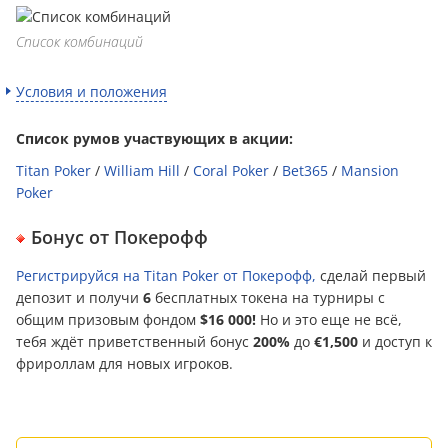
Список комбинаций
Условия и положения
Список румов участвующих в акции:
Titan Poker
/
William Hill
/
Coral Poker
/
Bet365
/
Mansion
Poker
Бонус от Покерофф
Регистрируйся на Titan Poker от Покерофф,
сделай первый
депозит и получи
6
бесплатных токена на турниры с
общим призовым фондом
$16 000!
Но и это еще не всё,
тебя ждёт приветственный бонус
200%
до
€1,500
и доступ к
фрироллам для новых игроков.