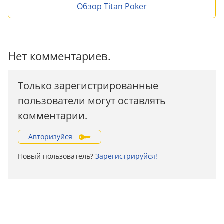
Обзор Titan Poker
Нет комментариев.
Только зарегистрированные
пользователи могут оставлять
комментарии.
Авторизуйся
Новый пользователь?
Зарегистрируйся!