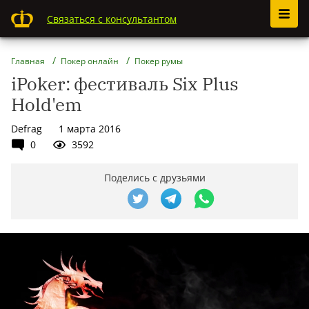
Связаться с консультантом
Главная
Покер онлайн
Покер румы
iPoker: фестиваль Six Plus
Hold'em
Defrag
1 марта 2016
0
3592
Поделись с друзьями