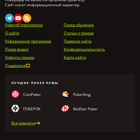
Сайт носит информационный характер.
Pokeroff International
Покер обучение
О сайте
Статьи о покере
Реферальная программа
Правила сайта
Покер видео
Конфиденциальность
Новости покера
Карта сайта
Поддержка
ЛУЧШИЕ ПОКЕР-РУМЫ
CoinPoker
PokerKing
ПОКЕРОК
RedStar Poker
Все комнаты