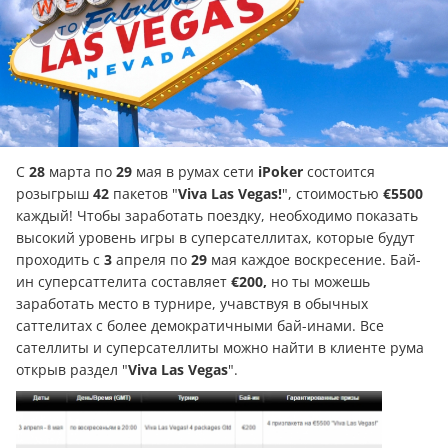
С
28
марта по
29
мая в румах сети
iPoker
состоится
розыгрыш
42
пакетов "
Viva Las Vegas!
", стоимостью
€5500
каждый! Чтобы заработать поездку, необходимо показать
высокий уровень игры в суперсателлитах, которые будут
проходить с
3
апреля по
29
мая каждое воскресение. Бай-
ин суперсаттелита составляет
€200,
но ты можешь
заработать место в турнире, учавствуя в обычных
саттелитах с более демократичными бай-инами. Все
сателлиты и суперсателлиты можно найти в клиенте рума
открыв раздел "
Viva Las Vegas
".