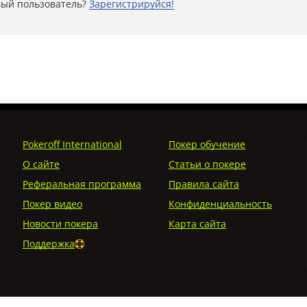
ый пользователь?
Зарегистрируйся!
Pokeroff International
Покер обучение
О сайте
Статьи о покере
Реферальная программа
Правила сайта
Покер видео
Конфиденциальность
Новости покера
Карта сайта
Поддержка