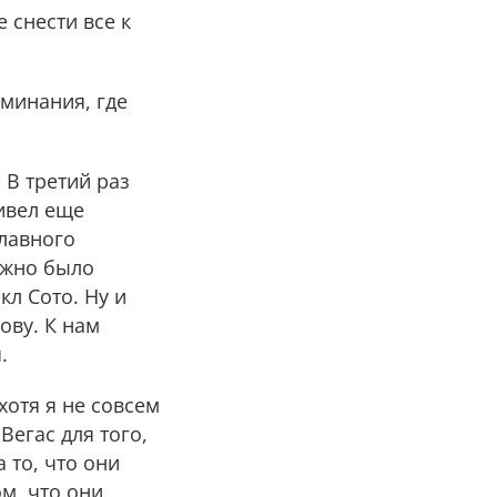
 снести все к
минания, где
 В третий раз
ивел еще
главного
ужно было
л Сото. Ну и
ову. К нам
.
хотя я не совсем
Вегас для того,
 то, что они
м, что они