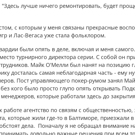
л: "Здесь лучше ничего ремонтировать, будет проще
стом, с которым у меня связаны прекрасные воспо
игр и Лас-Вегаса уже стала фольклором.
ардии были опять в деле, включая и меня самого.
место турнирного директора серии. С собой он пр
отрудников. Майк О'Мелли был нанят на позицию 
ику досталась самая неблагодарная часть - ему н
леров. Пост управляющего покер-румом занял Майк
, без кого было просто глупо опять открывать Подк
 менеджеров, которые работали здесь до закрытия
к работе агентство по связям с общественностью, 
а, которые жили где-то в Балтиморе, приезжали в 
 обстоят дела. Поначалу я не обращал внимание на
 принимать довольно важные решения при всем то