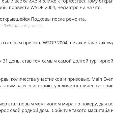
были все ближе и ближе к торжественному открыт
тобы провести WSOP 2004, несмотря ни на что.
ся Подковы после ремонта.
ло готовым принять WSOP 2004, никак иначе как «ч
 31 день, став тем самым самой долгой турнирной
рды количества участников и призовых. Main Even
льшим за всю историю, увеличил количество при
ймер стал новым чемпионом мира по покеру, для вс
рос свой родной дом. Событие такого масштаба 