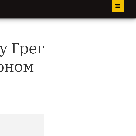
у Грег
ионом