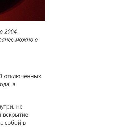
в 2004,
ранее можно в
 В отключённых
ода, а
утри, не
л вскрытие
с собой в