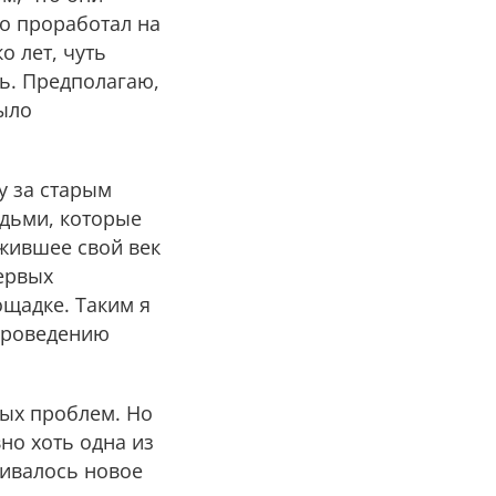
го проработал на
о лет, чуть
ь. Предполагаю,
было
у за старым
юдьми, которые
жившее свой век
ервых
ощадке. Таким я
 проведению
ных проблем. Но
но хоть одна из
ливалось новое