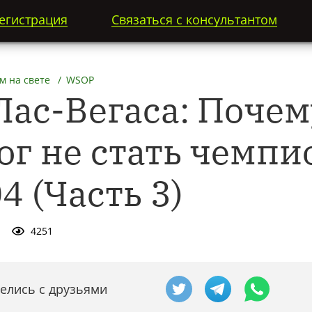
егистрация
Связаться с консультантом
м на свете
WSOP
Лас-Вегаса: Почем
ог не стать чемп
 (Часть 3)
4251
елись с друзьями