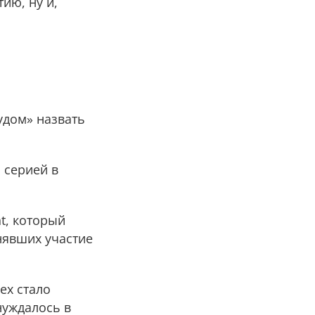
ию, ну и,
удом» назвать
 серией в
t, который
нявших участие
ех стало
нуждалось в