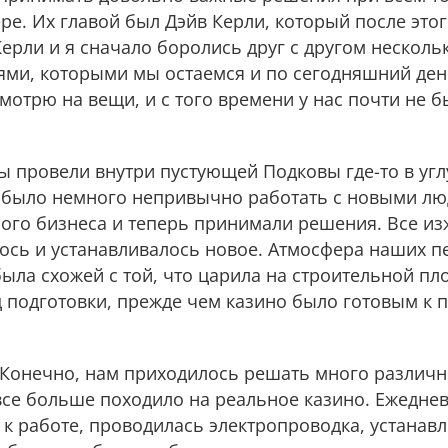
ре. Их главой был Дэйв Керли, который после это
ерли и я сначало боролись друг с другом нескольк
ями, которыми мы остаемся и по сегодняшний ден
смотрю на вещи, и с того времени у нас почти не 
 провели внутри пустующей Подковы где-то в угл
а было немного непривычно работать с новыми л
ого бизнеса и теперь принимали решения. Все из
сь и устанавливалось новое. Атмосфера наших п
была схожей с той, что царила на строительной пл
 подготовки, прежде чем казино было готовым к
 Конечно, нам приходилось решать много различ
се больше походило на реальное казино. Ежеднев
 к работе, проводилась электропроводка, устанав