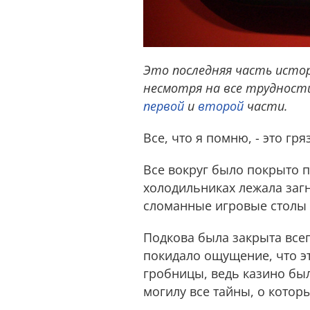
Это последняя часть исто
несмотря на все трудност
первой
и
второй
части.
Все, что я помню, - это гря
Все вокруг было покрыто 
холодильниках лежала загн
сломанные игровые столы 
Подкова была закрыта всего
покидало ощущение, что эт
гробницы, ведь казино был
могилу все тайны, о котор